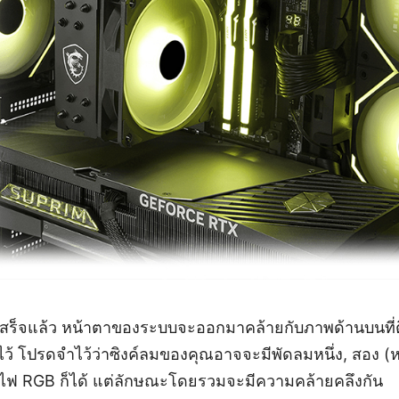
์ลมเสร็จแล้ว หน้าตาของระบบจะออกมาคล้ายกับภาพด้านบนที่
 โปรดจำไว้ว่าซิงค์ลมของคุณอาจจะมีพัดลมหนึ่ง, สอง (หร
ีไฟ RGB ก็ได้ แต่ลักษณะโดยรวมจะมีความคล้ายคลึงกัน