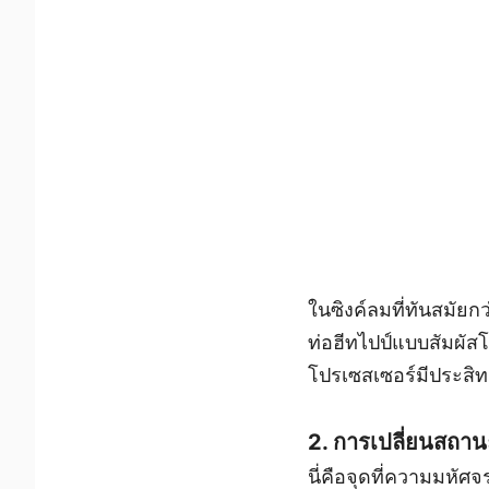
ในซิงค์ลมที่ทันสมัย
ท่อฮีทไปป์แบบสัมผัส
โปรเซสเซอร์มีประสิทธ
2. การเปลี่ยนสถา
นี่คือจุดที่ความมหัศจร