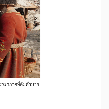
รยากาศที่ดื่มด่ำมาก