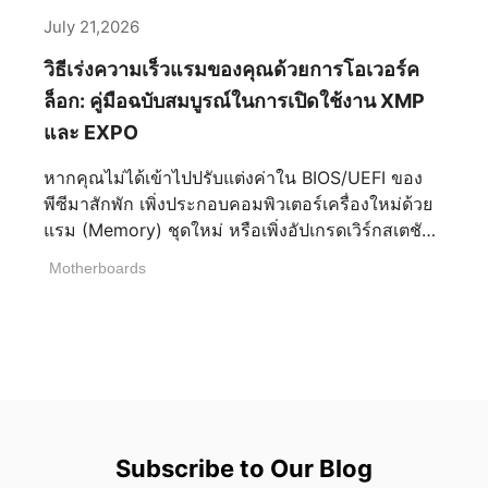
CPU; ต้องการการเชื่อมต่อสายเคเบิลพลังงาน CPU
July 21,2026
CPU_FAN: เฮดเดอร์เฉพาะสำหรับเชื่อมต่อพัดลม
วิธีเร่งความเร็วแรมของคุณด้วยการโอเวอร์ค
ระบายความร้อน CPU PUMP_SYS: เฮดเดอร์เฉพาะ
สำหรับเชื่อมต่อพัดลมปั๊มชุดน้ำระบายความร้อนหรือ
ล็อก: คู่มือฉบับสมบูรณ์ในการเปิดใช้งาน XMP
พัดลมเคส (เดิมเรียกว่า PUMP_FAN) [...]
และ EXPO
หากคุณไม่ได้เข้าไปปรับแต่งค่าใน BIOS/UEFI ของ
พีซีมาสักพัก เพิ่งประกอบคอมพิวเตอร์เครื่องใหม่ด้วย
แรม (Memory) ชุดใหม่ หรือเพิ่งอัปเกรดเวิร์กสเตชัน
ของคุณ มีความเป็นไปได้สูงที่แรมของคุณกำลังวิ่ง
Motherboards
ด้วยความเร็วที่ช้ากว่าที่คุณคาดไว้ ในช่วงการบูต
เครื่องครั้งแรก เมนบอร์ดทั้งหมดจะเรียกใช้งานโมดูล
แรมด้วยการตั้งค่าเริ่มต้นแบบ ‘JEDEC’ ซึ่งการตั้งค่า
เริ่มต้นเหล่านี้คือมาตรฐานอุตสาหกรรมสำหรับ
ความเร็วแรม ค่าไทม์มิ่ง (Timings) และแรงดันไฟฟ้า
ที่กำหนดโดย JEDEC Solid State Technology
Association ซึ่งเป็นองค์กรกำหนดมาตรฐานสำหรับ
อุตสาหกรรมฮาร์ดแวร์คอมพิวเตอร์ ทั้งโปรเซสเซอร์
Subscribe to Our Blog