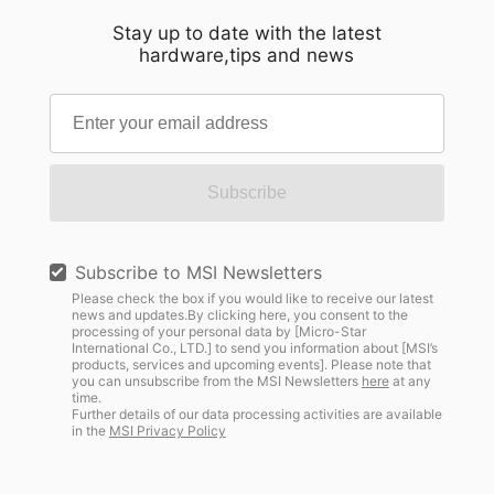
และชิปเซ็ตของ Intel และ AMD ต่างก็สอดคล้องกับ
มาตรฐานเหล่านี้เพื่อรับประกันประสบการณ์การใช้
Stay up to date with the latest
hardware,tips and news
งานคอมพิวเตอร์ที่มีเสถียรภาพ อย่างไรก็ตาม หาก
คุณซื้อแรมประสิทธิภาพสูง เช่น ชุด Kingston FURY
ที่ได้รับการปรับแต่งและทดสอบมาจากโรงงานให้
ทำงานที่ความเร็วสูงขึ้น มีค่าหน่วง (Latencies) ต่ำ
กว่า และใช้แรงดันไฟฟ้าสูงกว่ามาตรฐาน
อุตสาหกรรม JEDEC มีความเป็นไปได้ว่าระบบของ
Subscribe
คุณยังไม่ได้ถูกตั้งค่าให้ใช้ประโยชน์จากความเร็วที่สูง
เหล่านั้น ในบทความนี้ เราจะมาทำความรู้จักกับคำ
ศัพท์ที่เกี่ยวข้องกับแรมที่คุณควรรู้ อธิบายวิธีเปิดใช้
Subscribe to MSI Newsletters
งานความเร็วที่สูงขึ้นสำหรับแรมของคุณ และสิ่งที่คุณ
Please check the box if you would like to receive our latest
news and updates.By clicking here, you consent to the
ควรทำหากเกิดข้อผิดพลาดขึ้นหลังจากที่คุณเข้าไป
processing of your personal data by [Micro-Star
ปรับแต่ง BIOS! พื้นฐาน: คำศัพท์สำคัญที่คุณควรรู้
International Co., LTD.] to send you information about [MSI’s
products, services and upcoming events]. Please note that
ก่อนที่เราจะเจาะลึกเข้าไปในหน้า BIOS สิ่งสำคัญคือ
you can unsubscribe from the MSI Newsletters
here
at any
ต้องรู้จักและทำความเข้าใจคำศัพท์สำคัญบางคำที่
time.
Further details of our data processing activities are available
เกี่ยวข้องกับแรม RAM (หน่วยความจำแบบแรนดอม
in the
MSI Privacy Policy
แอคเซส): นี่คือหน่วยความจำระยะสั้นของพีซี ซึ่งช่วย
ให้ซีพียูของคุณเข้าถึงข้อมูลที่ต้องใช้บ่อยได้อย่าง