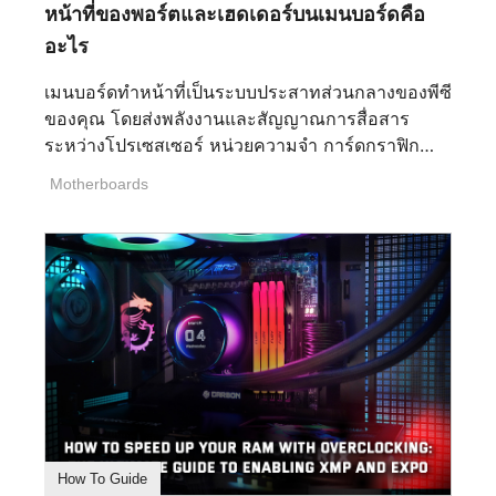
หน้าที่ของพอร์ตและเฮดเดอร์บนเมนบอร์ดคือ
(ขึ้นอยู่กับวิธีการ) Ray Tracing แสงที่แม่นยำทาง
กายภาพ การสะท้อน และการส่องสว่างทั่วโลก สูง
อะไร
มาก คุณภาพของเนื้อสัมผัส รายละเอียดพื้นผิวในระยะ
เมนบอร์ดทำหน้าที่เป็นระบบประสาทส่วนกลางของพีซี
ใกล้ ปานกลาง (โดยทั่วไปใช้ VRAM มากกว่า) รูปทรง
ของคุณ โดยส่งพลังงานและสัญญาณการสื่อสาร
(LOD, ระยะการวาด, Tessellation) รายละเอียดทาง
ระหว่างโปรเซสเซอร์ หน่วยความจำ การ์ดกราฟิก
เรขาคณิตที่คงอยู่ในระยะไกล ต่ำ–ปานกลาง Post FX
และที่เก็บข้อมูล การทำความเข้าใจพอร์ตและเฮดเด
([...]
Motherboards
อร์บนบอร์ดเป็นงานที่สำคัญเพื่อให้แน่ใจว่าส่วน
ประกอบทุกชิ้นเชื่อมต่อกันอย่างถูกต้องและทำงานได้ดี
ที่สุดโดยไม่มีความขัดแย้งของฮาร์ดแวร์ ตั้งแต่ขั้วต่อ
พลังงานที่ง่ายและสำคัญที่สุดไปจนถึงยูทิลิตี้การโอ
เวอร์คล็อกที่มีคุณสมบัติเข้าขั้นสูง คู่มือพอร์ตที่
ครอบคลุมนี้จะช่วยให้การทำพีซีด้วยตัวเองเป็นไป
อย่างราบรื่นและสนุกสนานยิ่งขึ้น ไม่ว่าคุณจะสร้าง
ด้วยเมนบอร์ด MSI ที่ใช้ AMD หรือ Intel ขั้วต่อ
พลังงานและระบบระบายความร้อนบนบอร์ด
ATX_PWR (24-pin): เชื่อมต่อกับชุดจ่ายพลังงาน
(PSU) เพื่อส่งพลังงานหลักไปยังเมนบอร์ด CPU_PWR
How To Guide
(8-pin หรือ 4-pin): จัดหาพลังงานเฉพาะสำหรับ