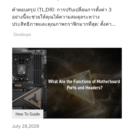
คำตอบสรุป (TL;DR): การปรับเปลี่ยนการตั้งค่า 3
อย่างนี้จะช่วยให้คุณได้ความสมดุลระหว่าง
ประสิทธิภาพและคุณภาพกราฟิกมากที่สุด: ตั้งค่า
ความละเอียด (Resolution) ให้เหมาะกับระดับของ
Desktops
GPU ของคุณ, เปิดใช้งาน DLSS/FSR เมื่อมีให้เลือก,
และลดคุณภาพเงา (Shadow Quality) หากต้องการ
เพิ่มประสิทธิภาพอีกสักเล็กน้อย การเพิ่มความละเอียด
และเรย์เทรซิง (Ray Tracing) จะกินทรัพยากรมาก
ที่สุด ในขณะที่ระบบอัปสเกลและเฟรมเจเนอเรชันจะ
ช่วยดึงประสิทธิภาพกลับมา ส่วนการตั้งค่าอื่นๆ เป็น
เพียงการปรับแต่งปลีกย่อยเท่านั้น หมวดการตั้งค่า สิ่ง
ที่ควบคุม ผลกระทบต่อประสิทธิภาพ ความละเอียด
ความคมชัดของภาพโดยรวมและภาระการเรนเดอร์
พื้นฐาน สูงมาก การขยายขนาดและสร้างเฟรม
(DLSS/FSR/XeSS) กู้คืนประสิทธิภาพหลังจา
How To Guide
กการเรนเดอร์โดยการสร้างหรือแทรกเฟรม การเพิ่ม
ประสิทธิภาพ ลดขอบขรุขระบนเฟรมที่เสร็จสมบูรณ์
July 28,2026
ลดขอบขรุขระบนเฟรมที่เสร็จสมบูรณ์ ต่ำถึงปานกลาง