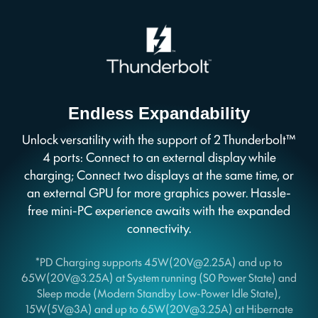
Endless Expandability
Unlock versatility with the support of 2 Thunderbolt™
4 ports: Connect to an external display while
charging; Connect two displays at the same time, or
an external GPU for more graphics power. Hassle-
free mini-PC experience awaits with the expanded
connectivity.
*PD Charging supports 45W(20V@2.25A) and up to
65W(20V@3.25A) at System running (S0 Power State) and
Sleep mode (Modern Standby Low-Power Idle State),
15W(5V@3A) and up to 65W(20V@3.25A) at Hibernate