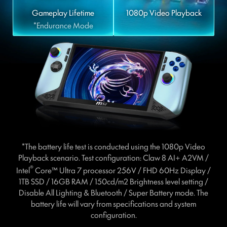
Gameplay Lifetime
1080p Video Playback
*Endurance Mode
*The battery life test is conducted using the 1080p Video
Playback scenario. Test configuration: Claw 8 AI+ A2VM /
®
Intel
Core™ Ultra 7 processor 256V / FHD 60Hz Display /
1TB SSD / 16GB RAM / 150cd/m2 Brightness level setting /
Disable All Lighting & Bluetooth / Super Battery mode. The
battery life will vary from specifications and system
configuration.