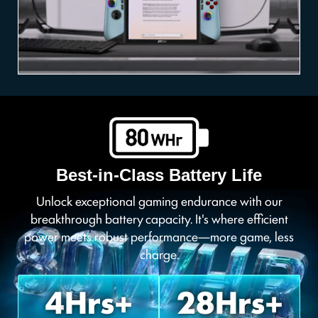
Best-in-Class Battery Life
Unlock exceptional gaming endurance with our
breakthrough battery capacity. It's where efficient
power meets robust performance—more game, less
charge.
4
Hrs+
28
Hrs+