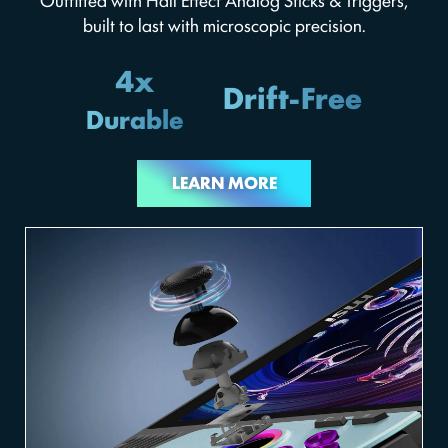
Outfitted with Hall Effect Analog Sticks & Triggers,
built to last with microscopic precision.
4x
Drift-Free
Durable
LEARN MORE