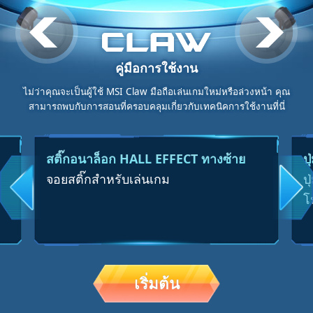
เมนู
คู่มือการใช้งาน
ไม่ว่าคุณจะเป็นผู้ใช้ MSI Claw มือถือเล่นเกมใหม่หรือล่วงหน้า คุณ
สามารถพบกับการสอนที่ครอบคลุมเกี่ยวกับเทคนิคการใช้งานที่นี่
สติ๊กอนาล็อก HALL EFFECT ทางซ้าย
ป
จอยสติ๊กสำหรับเล่นเกม
ป
โ
เริ่มต้น