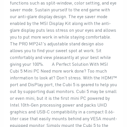
functions such as split-window, color setting, and eye
saver mode. Sustain yourself to the end game with
our anti-glare display design. The eye saver mode
enabled by the MSI Display Kit along with the anti-
glare display puts less stress on your eyes and allows
you to put more work in while staying comfortable.
The PRO MP241's adjustable stand design also
allows you to find your sweet spot at work. Sit
comfortably and view pleasantly at your best while
giving your 100%. A Perfect Solution With MSI
Cubi 5 Mini PC Need more work done? Too much
information to look at? Don't stress. With the HDMI™
port and DisPlay port, the Cubi 5 is geared to help you
out by supporting dual monitors. Cubi 5 may be small
or even mini, but it is the first mini PC powered by
Intel 10th-Gen processing power and packs UHD
graphics and USB-C compatibility in a compact 0.66-
liter case that easily mounts behind any VESA mount-
equipped monitor. Simply mount the Cubi 5 to the