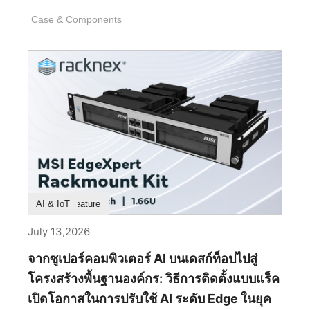
ค่าของโปรเซสเซอร์ แรม และที่เก็บข้อมูลของคุณ
การตัดสินใจที่มองไม่เห็นนับไม่ถ้วนซึ่งเกิดขึ้นนาน
การใช้งานพีซีที่เรียบง่ายและมีประสิทธิภาพยิ่งขึ้น
Case & Components
ก่อนที่จะมีการติดตั้งชิ้นส่วนแรก นั่นคือการตัดสินใจ
เนื่องจากราคาของชิ้นส่วนที่สูงขึ้นในขณะนี้ 2. การ
เกี่ยวกับสัดส่วน รูปทรง วัสดุ การผลิต และวินัยในการ
ปรับแต่งละเอียดอย่างไร — สี เอฟเฟกต์ และโปรไฟล์?
ขัดเกลาทุกรายละเอียดจนเหลือไว้แต่สิ่งที่สมบูรณ์แบบ
ตัวเลือกการปรับแต่งไฟ RGB มีความยืดหยุ่นเพียงไร
ที่สุด MEG MAESTRO 900R คือตัวแทนของปรัชญา
รวมถึงสี เอฟเฟกต์ และโปรไฟล์? โหมดไฟ RGB: 10
นี้อย่างแท้จริง ในฐานะเคสระดับเรือธงของ MSI เคสนี้
โหมดไฟในตัว รวมถึง Wave, Steady, Flame,
ไม่ได้ถูกออกแบบมาเพื่อให้เป็นเพียงแค่ตู้อวดโฉม
Breath, CPU Temperature, Color Ring, [...]
ฮาร์ดแวร์ไฮเอนด์เท่านั้น แต่ถูกรังสรรค์ให้เป็นชิ้นงาน
สถาปัตยกรรมชิ้นเอก ที่ซึ่งความแม่นยำทางวิศวกรรม
และความประณีตงดงามผสานกันอย่างลงตัว ทุกๆ เส้น
สาย ทุกพื้นผิว และทุกการหักเหของแสงได้รับการ
ไตร่ตรองมาเป็นอย่างดี เพื่อสร้างสรรค์รูปทรงที่ดูเหนือ
Product Feature
AI & IoT
กาลเวลามากกว่าที่จะวิ่งตามกระแส ผลลัพธ์ที่ได้จึง
เป็นมากกว่าเคสพีซีระดับพรีเมียม แต่มันคือการ
July 13,2026
แสดงออกถึงงานฝีมือเชิงอุตสาหกรรม ที่ซึ่งวิศวกรรม
จากซูเปอร์คอมพิวเตอร์ AI บนเดสก์ท็อปไปสู่
โครงสร้างและความสุนทรียภาพหลอมรวมเข้าด้วยกัน
จนแยกออกจากกันไม่ได้ จุดเริ่มต้นแห่งความสมดุลอัน
โครงสร้างพื้นฐานองค์กร: วิธีการติดตั้งแบบแร็ค
สมบูรณ์แบบ ตลอดหน้าประวัติศาสตร์ ความสมมาตร
เปิดโอกาสในการปรับใช้ AI ระดับ Edge ในยุค