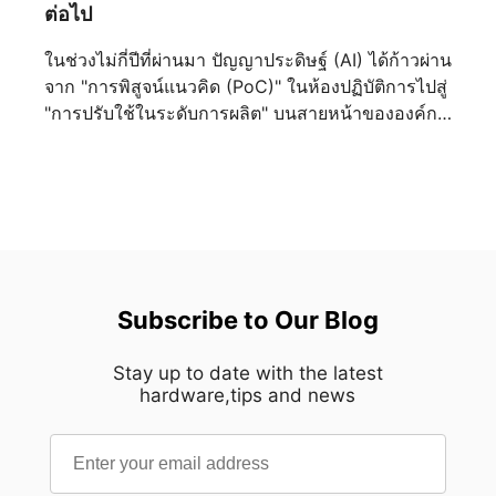
เป็นตัวแทนของความมั่นคง ความเป็นระเบียบ
ต่อไป
เรียบร้อย และความยั่งยืน นับตั้งแต่วสถาปัตยกรรม
คลาสสิกไปจนถึงการออกแบบอุตสาหกรรมสมัยใหม่
ในช่วงไม่กี่ปีที่ผ่านมา ปัญญาประดิษฐ์ (AI) ได้ก้าวผ่าน
สายตามนุษย์มักจะดึงดูดเข้าหาองค์ประกอบที่มีความ
จาก "การพิสูจน์แนวคิด (PoC)" ในห้องปฏิบัติการไปสู่
สมดุลโดยสัญชาตญาณ MEG MAESTRO 900R นำ
"การปรับใช้ในระดับการผลิต" บนสายหน้าขององค์กร
หลักการนี้มาใช้ผ่านเลย์เอาต์เมนบอร์ดที่วางไว้ตรง
ไม่ว่าจะเป็นการตรวจสอบภาพในการผลิตอัจฉริยะ
กลาง สร้างแกนกลางทางสายตาที่ชัดเจนซึ่งกำหนด
ดิจิทัลทวิน การวินิจฉัยทางการแพทย์ หรือตัวแทน AI
ทิศทางของตัวเคสทั้งหมด ทุกองค์ประกอบถูกจัดวาง
ส่วนตัวระดับองค์กร ปัญญาประดิษฐ์ก็ผสานเข้ากับการ
รอบโครงสร้างส่วนกลางนี้ ทำให้ทั้งสองด้านแผ่ขยาย
ดำเนินงานประจำวันได้อย่างราบรื่นด้วยความเร็วที่ไม่
ออกด้วยความแม่นยำราวกระจกเงา พร้อมทั้งสร้าง
เคยมีมาก่อน อย่างไรก็ตาม ในขณะที่องค์กรต่างก็
ความรู้สึกสงบและกลมกลืนจากทุกมุมมอง ความ
เตรียมพร้อมสำหรับการนำ AI มาใช้งานในระดับ
สมมาตรนี้เป็นมากกว่าแค่ทางเลือกด้านความงาม
ขนาดใหญ่ ผู้จัดการโครงสร้างพื้นฐานด้านไอทีก็ต้อง
Subscribe to Our Blog
ด้วยการตัดสิ่งรบกวนทางสายตาที่ไม่จำเป็นออกไป
เผชิญกับความท้าทายที่เป็นจริงและเกี่ยวข้องกับปัญหา
การออกแบบจึงนำพาความสนใจไปสู่งานฝีมืออย่าง
ทางปฏิบัติอย่างยิ่ง: "เราได้เครื่องมือคอมพิวเตอร์ AI ที่
เป็นธรรมชาติ เปิดโอกาสให้ทุกๆ รายละเอียดปรากฏ
Stay up to date with the latest
ทรงพลังที่สุดแล้ว แต่เราจะใส่ไว้ที่ไหน? เราจะทำ
hardware,tips and news
เด่นชัดด้วยความคมชัดน่าทึ่ง แทนที่จะทำให้รู้สึก
อย่างไรให้มันผสานเข้ากับห้องเซิร์ฟเวอร์ไอทีที่มีอยู่
อึดอัด ตัวเคสกลับสร้างความรู้สึกมั่นใจที่เปี่ยมด้วย
ของเราได้อย่างปลอดภัยและมีประสิทธิภาพ?" เพื่อ
ความเงียบสงบ นี่คือความสมดุลที่ได้รับการขัดเกลา
เชื่อมช่องว่างสุดท้ายในการปรับใช้งาน Edge AI
จนสมบูรณ์แบบ การขัดเกลาผ่านกระบวนการผลิตเก้า
โซลูชั่น MSI EdgeXpert AI Supercomputer ได้