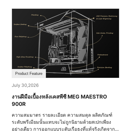
อย่างราบรื่นเพียงใด การเลือกโซลูชันที่ถูกต้อง
สามารถช่วยให้คุณใช้ประโยชน์เต็มที่จากระบบนิเวศ
MSI หลีกเลี่ยงความซับซ้อนในการตั้งค่าที่ไม่จำเป็น
หรือแม้กระทั่งปรับปรุงประสิทธิภาพของเครื่อง
คอมพิวเตอร์เกม RGB ของคุณ ซอฟต์แวร์ RGB ที่ดี
ที่สุดควรช่วยเพิ่มประสบการณ์ของคุณ ไม่ใช่เป็น
อุปสรรค ทำให้การเลือกของคุณเป็นเรื่องสำคัญ อะไร
คือเงื่อนไขสำคัญ 5 ประการที่กำหนดซอฟต์แวร์ RGB
ที่ดีที่สุด? 1. ซอฟต์แวร์รองรับการใช้งานร่วมกัน
ระหว่างอุปกรณ์ต่าง ๆ ได้หรือไม่ ซอฟต์แวร์รองรับ
Product Feature
การใช้งานร่วมกันอย่างราบรื่นระหว่างอุปกรณ์หลาย
ชิ้นหรือไม่ ซอฟต์แวร์ RGB ที่ดีที่สุด ควรอนุญาตให้ผู้
July 30,2026
ใช้ควบคุมแสงไฟทั่วเมนบอร์ด การ์ดกราฟิก หน่วย
งานฝีมือเบื้องหลังเคสพีซี MEG MAESTRO
ความจำ ส่วนประกอบระบบระบายความร้อน อุปกรณ์
900R
ต่อพ่วง และอุปกรณ์ของบุคคลที่สามที่เข้ากันได้จาก
อินเตอร์เฟซเดียว ความเข้ากันได้ที่กว้างขวางช่วยลด
ความสมมาตร รายละเอียด ความสมดุล ผลิตภัณฑ์
ความซับซ้อนที่ไม่จำเป็น ความต้องการใช้
ระดับพรีเมียมนั้นแทบจะไม่ถูกนิยามด้วยสเปกเพียง
แอปพลิเคชันหลายตัว และการสิ้นเปลืองทรัพยากรที่มี
อย่างเดียว การออกแบบระดับเรือธงที่แท้จริงเกิดจาก