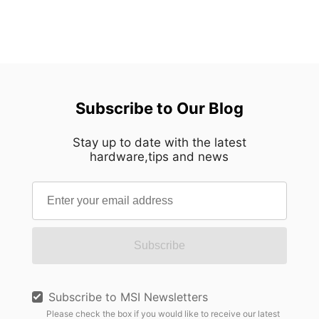
กลาง สร้างแกนกลางทางสายตาที่ชัดเจนซึ่งกำหนด
ดิจิทัลทวิน การวินิจฉัยทางการแพทย์ หรือตัวแทน AI
ทิศทางของตัวเคสทั้งหมด ทุกองค์ประกอบถูกจัดวาง
ส่วนตัวระดับองค์กร ปัญญาประดิษฐ์ก็ผสานเข้ากับการ
รอบโครงสร้างส่วนกลางนี้ ทำให้ทั้งสองด้านแผ่ขยาย
ดำเนินงานประจำวันได้อย่างราบรื่นด้วยความเร็วที่ไม่
ออกด้วยความแม่นยำราวกระจกเงา พร้อมทั้งสร้าง
เคยมีมาก่อน อย่างไรก็ตาม ในขณะที่องค์กรต่างก็
ความรู้สึกสงบและกลมกลืนจากทุกมุมมอง ความ
เตรียมพร้อมสำหรับการนำ AI มาใช้งานในระดับ
สมมาตรนี้เป็นมากกว่าแค่ทางเลือกด้านความงาม
ขนาดใหญ่ ผู้จัดการโครงสร้างพื้นฐานด้านไอทีก็ต้อง
Subscribe to Our Blog
ด้วยการตัดสิ่งรบกวนทางสายตาที่ไม่จำเป็นออกไป
เผชิญกับความท้าทายที่เป็นจริงและเกี่ยวข้องกับปัญหา
การออกแบบจึงนำพาความสนใจไปสู่งานฝีมืออย่าง
ทางปฏิบัติอย่างยิ่ง: "เราได้เครื่องมือคอมพิวเตอร์ AI ที่
เป็นธรรมชาติ เปิดโอกาสให้ทุกๆ รายละเอียดปรากฏ
Stay up to date with the latest
ทรงพลังที่สุดแล้ว แต่เราจะใส่ไว้ที่ไหน? เราจะทำ
hardware,tips and news
เด่นชัดด้วยความคมชัดน่าทึ่ง แทนที่จะทำให้รู้สึก
อย่างไรให้มันผสานเข้ากับห้องเซิร์ฟเวอร์ไอทีที่มีอยู่
อึดอัด ตัวเคสกลับสร้างความรู้สึกมั่นใจที่เปี่ยมด้วย
ของเราได้อย่างปลอดภัยและมีประสิทธิภาพ?" เพื่อ
ความเงียบสงบ นี่คือความสมดุลที่ได้รับการขัดเกลา
เชื่อมช่องว่างสุดท้ายในการปรับใช้งาน Edge AI
จนสมบูรณ์แบบ การขัดเกลาผ่านกระบวนการผลิตเก้า
โซลูชั่น MSI EdgeXpert AI Supercomputer ได้
ขั้นตอน การบรรลุความเรียบง่ายเช่นนี้จำเป็นต้อง
ประกาศอย่างเป็นทางการว่าสนับสนุนโซลูชั่นแบบแร็ค
อาศัยความซับซ้อนเบื้องหลังที่ไม่ง่าย แผงตกแต่ง
Subscribe
เมาท์ที่พัฒนาโดย Racknex, ผู้เชี่ยวชาญด้านการติด
อะลูมิเนียมความหนา 3 มม. ทุกชิ้นของ MEG
ตั้งแร็คระดับพรีเมียมชาวออสเตรีย การทำงานร่วมกัน
MAESTRO 900R ต้องผ่านกระบวนการผลิตที่ควบคุม
นี้ช่วยให้ฮาร์ดแวร์ AI ระดับขอบที่มีประสิทธิภาพสูง
อย่างพิถีพิถันถึงเก้าขั้นตอนก่อนที่จะออกมาเป็นรูปทรง
Subscribe to MSI Newsletters
สามารถเข้ากับแร็คเซิร์ฟเวอร์มาตรฐานขนาด 19 นิ้ว
สมบูรณ์ แต่ละขั้นตอนต่อยอดจากขั้นตอนก่อนหน้า
Please check the box if you would like to receive our latest
ได้อย่างสมบูรณ์แบบ ทำให้องค์กรสามารถสร้าง