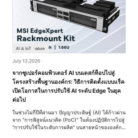
โหมดไฟในตัว รวมถึง Wave, Steady, Flame,
ไม่ได้ถูกออกแบบมาเพื่อให้เป็นเพียงแค่ตู้อวดโฉม
Breath, CPU Temperature, Color Ring, [...]
ฮาร์ดแวร์ไฮเอนด์เท่านั้น แต่ถูกรังสรรค์ให้เป็นชิ้นงาน
สถาปัตยกรรมชิ้นเอก ที่ซึ่งความแม่นยำทางวิศวกรรม
และความประณีตงดงามผสานกันอย่างลงตัว ทุกๆ เส้น
สาย ทุกพื้นผิว และทุกการหักเหของแสงได้รับการ
ไตร่ตรองมาเป็นอย่างดี เพื่อสร้างสรรค์รูปทรงที่ดูเหนือ
Product Feature
AI & IoT
กาลเวลามากกว่าที่จะวิ่งตามกระแส ผลลัพธ์ที่ได้จึง
เป็นมากกว่าเคสพีซีระดับพรีเมียม แต่มันคือการ
July 13,2026
แสดงออกถึงงานฝีมือเชิงอุตสาหกรรม ที่ซึ่งวิศวกรรม
จากซูเปอร์คอมพิวเตอร์ AI บนเดสก์ท็อปไปสู่
โครงสร้างและความสุนทรียภาพหลอมรวมเข้าด้วยกัน
จนแยกออกจากกันไม่ได้ จุดเริ่มต้นแห่งความสมดุลอัน
โครงสร้างพื้นฐานองค์กร: วิธีการติดตั้งแบบแร็ค
สมบูรณ์แบบ ตลอดหน้าประวัติศาสตร์ ความสมมาตร
เปิดโอกาสในการปรับใช้ AI ระดับ Edge ในยุค
เป็นตัวแทนของความมั่นคง ความเป็นระเบียบ
ต่อไป
เรียบร้อย และความยั่งยืน นับตั้งแต่วสถาปัตยกรรม
คลาสสิกไปจนถึงการออกแบบอุตสาหกรรมสมัยใหม่
ในช่วงไม่กี่ปีที่ผ่านมา ปัญญาประดิษฐ์ (AI) ได้ก้าวผ่าน
สายตามนุษย์มักจะดึงดูดเข้าหาองค์ประกอบที่มีความ
จาก "การพิสูจน์แนวคิด (PoC)" ในห้องปฏิบัติการไปสู่
สมดุลโดยสัญชาตญาณ MEG MAESTRO 900R นำ
"การปรับใช้ในระดับการผลิต" บนสายหน้าขององค์กร
หลักการนี้มาใช้ผ่านเลย์เอาต์เมนบอร์ดที่วางไว้ตรง
ไม่ว่าจะเป็นการตรวจสอบภาพในการผลิตอัจฉริยะ