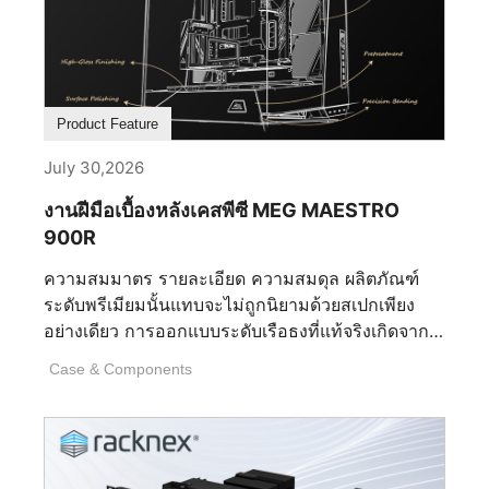
ที่สุดควรช่วยเพิ่มประสบการณ์ของคุณ ไม่ใช่เป็น
อุปสรรค ทำให้การเลือกของคุณเป็นเรื่องสำคัญ อะไร
คือเงื่อนไขสำคัญ 5 ประการที่กำหนดซอฟต์แวร์ RGB
ที่ดีที่สุด? 1. ซอฟต์แวร์รองรับการใช้งานร่วมกัน
ระหว่างอุปกรณ์ต่าง ๆ ได้หรือไม่ ซอฟต์แวร์รองรับ
Product Feature
การใช้งานร่วมกันอย่างราบรื่นระหว่างอุปกรณ์หลาย
ชิ้นหรือไม่ ซอฟต์แวร์ RGB ที่ดีที่สุด ควรอนุญาตให้ผู้
July 30,2026
ใช้ควบคุมแสงไฟทั่วเมนบอร์ด การ์ดกราฟิก หน่วย
งานฝีมือเบื้องหลังเคสพีซี MEG MAESTRO
ความจำ ส่วนประกอบระบบระบายความร้อน อุปกรณ์
900R
ต่อพ่วง และอุปกรณ์ของบุคคลที่สามที่เข้ากันได้จาก
อินเตอร์เฟซเดียว ความเข้ากันได้ที่กว้างขวางช่วยลด
ความสมมาตร รายละเอียด ความสมดุล ผลิตภัณฑ์
ความซับซ้อนที่ไม่จำเป็น ความต้องการใช้
ระดับพรีเมียมนั้นแทบจะไม่ถูกนิยามด้วยสเปกเพียง
แอปพลิเคชันหลายตัว และการสิ้นเปลืองทรัพยากรที่มี
อย่างเดียว การออกแบบระดับเรือธงที่แท้จริงเกิดจาก
ค่าของโปรเซสเซอร์ แรม และที่เก็บข้อมูลของคุณ
การตัดสินใจที่มองไม่เห็นนับไม่ถ้วนซึ่งเกิดขึ้นนาน
การใช้งานพีซีที่เรียบง่ายและมีประสิทธิภาพยิ่งขึ้น
Case & Components
ก่อนที่จะมีการติดตั้งชิ้นส่วนแรก นั่นคือการตัดสินใจ
เนื่องจากราคาของชิ้นส่วนที่สูงขึ้นในขณะนี้ 2. การ
เกี่ยวกับสัดส่วน รูปทรง วัสดุ การผลิต และวินัยในการ
ปรับแต่งละเอียดอย่างไร — สี เอฟเฟกต์ และโปรไฟล์?
ขัดเกลาทุกรายละเอียดจนเหลือไว้แต่สิ่งที่สมบูรณ์แบบ
ตัวเลือกการปรับแต่งไฟ RGB มีความยืดหยุ่นเพียงไร
ที่สุด MEG MAESTRO 900R คือตัวแทนของปรัชญา
รวมถึงสี เอฟเฟกต์ และโปรไฟล์? โหมดไฟ RGB: 10
นี้อย่างแท้จริง ในฐานะเคสระดับเรือธงของ MSI เคสนี้