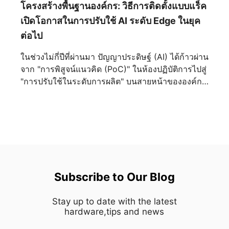
จนแยกออกจากกันไม่ได้ จุดเริ่มต้นแห่งความสมดุลอัน
โครงสร้างพื้นฐานองค์กร: วิธีการติดตั้งแบบแร็ค
สมบูรณ์แบบ ตลอดหน้าประวัติศาสตร์ ความสมมาตร
เปิดโอกาสในการปรับใช้ AI ระดับ Edge ในยุค
เป็นตัวแทนของความมั่นคง ความเป็นระเบียบ
ต่อไป
เรียบร้อย และความยั่งยืน นับตั้งแต่วสถาปัตยกรรม
คลาสสิกไปจนถึงการออกแบบอุตสาหกรรมสมัยใหม่
ในช่วงไม่กี่ปีที่ผ่านมา ปัญญาประดิษฐ์ (AI) ได้ก้าวผ่าน
สายตามนุษย์มักจะดึงดูดเข้าหาองค์ประกอบที่มีความ
จาก "การพิสูจน์แนวคิด (PoC)" ในห้องปฏิบัติการไปสู่
สมดุลโดยสัญชาตญาณ MEG MAESTRO 900R นำ
"การปรับใช้ในระดับการผลิต" บนสายหน้าขององค์กร
หลักการนี้มาใช้ผ่านเลย์เอาต์เมนบอร์ดที่วางไว้ตรง
ไม่ว่าจะเป็นการตรวจสอบภาพในการผลิตอัจฉริยะ
กลาง สร้างแกนกลางทางสายตาที่ชัดเจนซึ่งกำหนด
ดิจิทัลทวิน การวินิจฉัยทางการแพทย์ หรือตัวแทน AI
ทิศทางของตัวเคสทั้งหมด ทุกองค์ประกอบถูกจัดวาง
ส่วนตัวระดับองค์กร ปัญญาประดิษฐ์ก็ผสานเข้ากับการ
รอบโครงสร้างส่วนกลางนี้ ทำให้ทั้งสองด้านแผ่ขยาย
ดำเนินงานประจำวันได้อย่างราบรื่นด้วยความเร็วที่ไม่
ออกด้วยความแม่นยำราวกระจกเงา พร้อมทั้งสร้าง
เคยมีมาก่อน อย่างไรก็ตาม ในขณะที่องค์กรต่างก็
ความรู้สึกสงบและกลมกลืนจากทุกมุมมอง ความ
เตรียมพร้อมสำหรับการนำ AI มาใช้งานในระดับ
สมมาตรนี้เป็นมากกว่าแค่ทางเลือกด้านความงาม
ขนาดใหญ่ ผู้จัดการโครงสร้างพื้นฐานด้านไอทีก็ต้อง
Subscribe to Our Blog
ด้วยการตัดสิ่งรบกวนทางสายตาที่ไม่จำเป็นออกไป
เผชิญกับความท้าทายที่เป็นจริงและเกี่ยวข้องกับปัญหา
การออกแบบจึงนำพาความสนใจไปสู่งานฝีมืออย่าง
ทางปฏิบัติอย่างยิ่ง: "เราได้เครื่องมือคอมพิวเตอร์ AI ที่
เป็นธรรมชาติ เปิดโอกาสให้ทุกๆ รายละเอียดปรากฏ
Stay up to date with the latest
ทรงพลังที่สุดแล้ว แต่เราจะใส่ไว้ที่ไหน? เราจะทำ
hardware,tips and news
เด่นชัดด้วยความคมชัดน่าทึ่ง แทนที่จะทำให้รู้สึก
อย่างไรให้มันผสานเข้ากับห้องเซิร์ฟเวอร์ไอทีที่มีอยู่
อึดอัด ตัวเคสกลับสร้างความรู้สึกมั่นใจที่เปี่ยมด้วย
ของเราได้อย่างปลอดภัยและมีประสิทธิภาพ?" เพื่อ