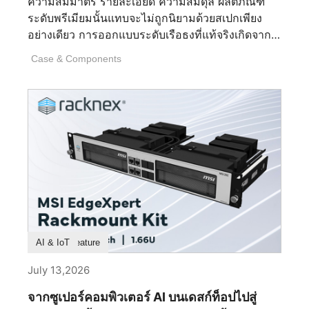
ความสมมาตร รายละเอียด ความสมดุล ผลิตภัณฑ์
ความซับซ้อนที่ไม่จำเป็น ความต้องการใช้
ระดับพรีเมียมนั้นแทบจะไม่ถูกนิยามด้วยสเปกเพียง
แอปพลิเคชันหลายตัว และการสิ้นเปลืองทรัพยากรที่มี
อย่างเดียว การออกแบบระดับเรือธงที่แท้จริงเกิดจาก
ค่าของโปรเซสเซอร์ แรม และที่เก็บข้อมูลของคุณ
การตัดสินใจที่มองไม่เห็นนับไม่ถ้วนซึ่งเกิดขึ้นนาน
การใช้งานพีซีที่เรียบง่ายและมีประสิทธิภาพยิ่งขึ้น
Case & Components
ก่อนที่จะมีการติดตั้งชิ้นส่วนแรก นั่นคือการตัดสินใจ
เนื่องจากราคาของชิ้นส่วนที่สูงขึ้นในขณะนี้ 2. การ
เกี่ยวกับสัดส่วน รูปทรง วัสดุ การผลิต และวินัยในการ
ปรับแต่งละเอียดอย่างไร — สี เอฟเฟกต์ และโปรไฟล์?
ขัดเกลาทุกรายละเอียดจนเหลือไว้แต่สิ่งที่สมบูรณ์แบบ
ตัวเลือกการปรับแต่งไฟ RGB มีความยืดหยุ่นเพียงไร
ที่สุด MEG MAESTRO 900R คือตัวแทนของปรัชญา
รวมถึงสี เอฟเฟกต์ และโปรไฟล์? โหมดไฟ RGB: 10
นี้อย่างแท้จริง ในฐานะเคสระดับเรือธงของ MSI เคสนี้
โหมดไฟในตัว รวมถึง Wave, Steady, Flame,
ไม่ได้ถูกออกแบบมาเพื่อให้เป็นเพียงแค่ตู้อวดโฉม
Breath, CPU Temperature, Color Ring, [...]
ฮาร์ดแวร์ไฮเอนด์เท่านั้น แต่ถูกรังสรรค์ให้เป็นชิ้นงาน
สถาปัตยกรรมชิ้นเอก ที่ซึ่งความแม่นยำทางวิศวกรรม
และความประณีตงดงามผสานกันอย่างลงตัว ทุกๆ เส้น
สาย ทุกพื้นผิว และทุกการหักเหของแสงได้รับการ
ไตร่ตรองมาเป็นอย่างดี เพื่อสร้างสรรค์รูปทรงที่ดูเหนือ
Product Feature
AI & IoT
กาลเวลามากกว่าที่จะวิ่งตามกระแส ผลลัพธ์ที่ได้จึง
เป็นมากกว่าเคสพีซีระดับพรีเมียม แต่มันคือการ
July 13,2026
แสดงออกถึงงานฝีมือเชิงอุตสาหกรรม ที่ซึ่งวิศวกรรม
จากซูเปอร์คอมพิวเตอร์ AI บนเดสก์ท็อปไปสู่
โครงสร้างและความสุนทรียภาพหลอมรวมเข้าด้วยกัน