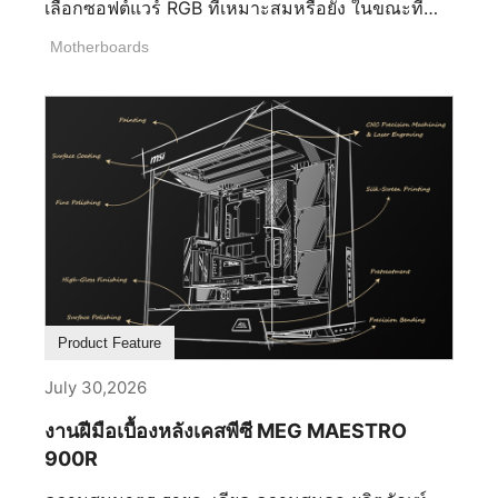
เลือกซอฟต์แวร์ RGB ที่เหมาะสมหรือยัง ในขณะที่
ฮาร์ดแวร์ระดับพรีเมียมเป็นรากฐาน ซอฟต์แวร์ RGB
Motherboards
ของคุณกำหนดว่าอุปกรณ์ของคุณทำงานร่วมกันได้
อย่างราบรื่นเพียงใด การเลือกโซลูชันที่ถูกต้อง
สามารถช่วยให้คุณใช้ประโยชน์เต็มที่จากระบบนิเวศ
MSI หลีกเลี่ยงความซับซ้อนในการตั้งค่าที่ไม่จำเป็น
หรือแม้กระทั่งปรับปรุงประสิทธิภาพของเครื่อง
คอมพิวเตอร์เกม RGB ของคุณ ซอฟต์แวร์ RGB ที่ดี
ที่สุดควรช่วยเพิ่มประสบการณ์ของคุณ ไม่ใช่เป็น
อุปสรรค ทำให้การเลือกของคุณเป็นเรื่องสำคัญ อะไร
คือเงื่อนไขสำคัญ 5 ประการที่กำหนดซอฟต์แวร์ RGB
ที่ดีที่สุด? 1. ซอฟต์แวร์รองรับการใช้งานร่วมกัน
ระหว่างอุปกรณ์ต่าง ๆ ได้หรือไม่ ซอฟต์แวร์รองรับ
Product Feature
การใช้งานร่วมกันอย่างราบรื่นระหว่างอุปกรณ์หลาย
ชิ้นหรือไม่ ซอฟต์แวร์ RGB ที่ดีที่สุด ควรอนุญาตให้ผู้
July 30,2026
ใช้ควบคุมแสงไฟทั่วเมนบอร์ด การ์ดกราฟิก หน่วย
งานฝีมือเบื้องหลังเคสพีซี MEG MAESTRO
ความจำ ส่วนประกอบระบบระบายความร้อน อุปกรณ์
900R
ต่อพ่วง และอุปกรณ์ของบุคคลที่สามที่เข้ากันได้จาก
อินเตอร์เฟซเดียว ความเข้ากันได้ที่กว้างขวางช่วยลด