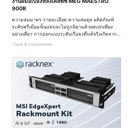
งานฝีมือเบื้องหลังเคสพีซี MEG MAESTRO
ความจำ ส่วนประกอบระบบระบายความร้อน อุปกรณ์
900R
ต่อพ่วง และอุปกรณ์ของบุคคลที่สามที่เข้ากันได้จาก
อินเตอร์เฟซเดียว ความเข้ากันได้ที่กว้างขวางช่วยลด
ความสมมาตร รายละเอียด ความสมดุล ผลิตภัณฑ์
ความซับซ้อนที่ไม่จำเป็น ความต้องการใช้
ระดับพรีเมียมนั้นแทบจะไม่ถูกนิยามด้วยสเปกเพียง
แอปพลิเคชันหลายตัว และการสิ้นเปลืองทรัพยากรที่มี
อย่างเดียว การออกแบบระดับเรือธงที่แท้จริงเกิดจาก
ค่าของโปรเซสเซอร์ แรม และที่เก็บข้อมูลของคุณ
การตัดสินใจที่มองไม่เห็นนับไม่ถ้วนซึ่งเกิดขึ้นนาน
การใช้งานพีซีที่เรียบง่ายและมีประสิทธิภาพยิ่งขึ้น
Case & Components
ก่อนที่จะมีการติดตั้งชิ้นส่วนแรก นั่นคือการตัดสินใจ
เนื่องจากราคาของชิ้นส่วนที่สูงขึ้นในขณะนี้ 2. การ
เกี่ยวกับสัดส่วน รูปทรง วัสดุ การผลิต และวินัยในการ
ปรับแต่งละเอียดอย่างไร — สี เอฟเฟกต์ และโปรไฟล์?
ขัดเกลาทุกรายละเอียดจนเหลือไว้แต่สิ่งที่สมบูรณ์แบบ
ตัวเลือกการปรับแต่งไฟ RGB มีความยืดหยุ่นเพียงไร
ที่สุด MEG MAESTRO 900R คือตัวแทนของปรัชญา
รวมถึงสี เอฟเฟกต์ และโปรไฟล์? โหมดไฟ RGB: 10
นี้อย่างแท้จริง ในฐานะเคสระดับเรือธงของ MSI เคสนี้
โหมดไฟในตัว รวมถึง Wave, Steady, Flame,
ไม่ได้ถูกออกแบบมาเพื่อให้เป็นเพียงแค่ตู้อวดโฉม
Breath, CPU Temperature, Color Ring, [...]
ฮาร์ดแวร์ไฮเอนด์เท่านั้น แต่ถูกรังสรรค์ให้เป็นชิ้นงาน
สถาปัตยกรรมชิ้นเอก ที่ซึ่งความแม่นยำทางวิศวกรรม
และความประณีตงดงามผสานกันอย่างลงตัว ทุกๆ เส้น
สาย ทุกพื้นผิว และทุกการหักเหของแสงได้รับการ
ไตร่ตรองมาเป็นอย่างดี เพื่อสร้างสรรค์รูปทรงที่ดูเหนือ
Product Feature
AI & IoT
กาลเวลามากกว่าที่จะวิ่งตามกระแส ผลลัพธ์ที่ได้จึง