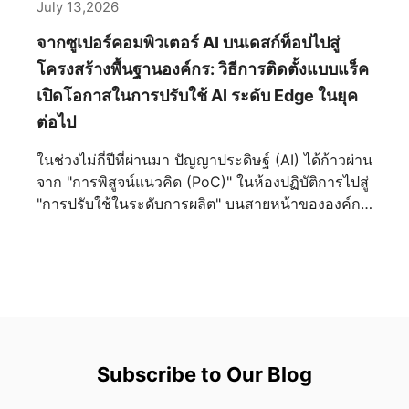
เป็นมากกว่าเคสพีซีระดับพรีเมียม แต่มันคือการ
July 13,2026
แสดงออกถึงงานฝีมือเชิงอุตสาหกรรม ที่ซึ่งวิศวกรรม
จากซูเปอร์คอมพิวเตอร์ AI บนเดสก์ท็อปไปสู่
โครงสร้างและความสุนทรียภาพหลอมรวมเข้าด้วยกัน
จนแยกออกจากกันไม่ได้ จุดเริ่มต้นแห่งความสมดุลอัน
โครงสร้างพื้นฐานองค์กร: วิธีการติดตั้งแบบแร็ค
สมบูรณ์แบบ ตลอดหน้าประวัติศาสตร์ ความสมมาตร
เปิดโอกาสในการปรับใช้ AI ระดับ Edge ในยุค
เป็นตัวแทนของความมั่นคง ความเป็นระเบียบ
ต่อไป
เรียบร้อย และความยั่งยืน นับตั้งแต่วสถาปัตยกรรม
คลาสสิกไปจนถึงการออกแบบอุตสาหกรรมสมัยใหม่
ในช่วงไม่กี่ปีที่ผ่านมา ปัญญาประดิษฐ์ (AI) ได้ก้าวผ่าน
สายตามนุษย์มักจะดึงดูดเข้าหาองค์ประกอบที่มีความ
จาก "การพิสูจน์แนวคิด (PoC)" ในห้องปฏิบัติการไปสู่
สมดุลโดยสัญชาตญาณ MEG MAESTRO 900R นำ
"การปรับใช้ในระดับการผลิต" บนสายหน้าขององค์กร
หลักการนี้มาใช้ผ่านเลย์เอาต์เมนบอร์ดที่วางไว้ตรง
ไม่ว่าจะเป็นการตรวจสอบภาพในการผลิตอัจฉริยะ
กลาง สร้างแกนกลางทางสายตาที่ชัดเจนซึ่งกำหนด
ดิจิทัลทวิน การวินิจฉัยทางการแพทย์ หรือตัวแทน AI
ทิศทางของตัวเคสทั้งหมด ทุกองค์ประกอบถูกจัดวาง
ส่วนตัวระดับองค์กร ปัญญาประดิษฐ์ก็ผสานเข้ากับการ
รอบโครงสร้างส่วนกลางนี้ ทำให้ทั้งสองด้านแผ่ขยาย
ดำเนินงานประจำวันได้อย่างราบรื่นด้วยความเร็วที่ไม่
ออกด้วยความแม่นยำราวกระจกเงา พร้อมทั้งสร้าง
เคยมีมาก่อน อย่างไรก็ตาม ในขณะที่องค์กรต่างก็
ความรู้สึกสงบและกลมกลืนจากทุกมุมมอง ความ
เตรียมพร้อมสำหรับการนำ AI มาใช้งานในระดับ
สมมาตรนี้เป็นมากกว่าแค่ทางเลือกด้านความงาม
ขนาดใหญ่ ผู้จัดการโครงสร้างพื้นฐานด้านไอทีก็ต้อง
Subscribe to Our Blog
ด้วยการตัดสิ่งรบกวนทางสายตาที่ไม่จำเป็นออกไป
เผชิญกับความท้าทายที่เป็นจริงและเกี่ยวข้องกับปัญหา
การออกแบบจึงนำพาความสนใจไปสู่งานฝีมืออย่าง
ทางปฏิบัติอย่างยิ่ง: "เราได้เครื่องมือคอมพิวเตอร์ AI ที่