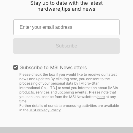
เป็นธรรมชาติ เปิดโอกาสให้ทุกๆ รายละเอียดปรากฏ
Stay up to date with the latest
ทรงพลังที่สุดแล้ว แต่เราจะใส่ไว้ที่ไหน? เราจะทำ
hardware,tips and news
เด่นชัดด้วยความคมชัดน่าทึ่ง แทนที่จะทำให้รู้สึก
อย่างไรให้มันผสานเข้ากับห้องเซิร์ฟเวอร์ไอทีที่มีอยู่
อึดอัด ตัวเคสกลับสร้างความรู้สึกมั่นใจที่เปี่ยมด้วย
ของเราได้อย่างปลอดภัยและมีประสิทธิภาพ?" เพื่อ
ความเงียบสงบ นี่คือความสมดุลที่ได้รับการขัดเกลา
เชื่อมช่องว่างสุดท้ายในการปรับใช้งาน Edge AI
จนสมบูรณ์แบบ การขัดเกลาผ่านกระบวนการผลิตเก้า
โซลูชั่น MSI EdgeXpert AI Supercomputer ได้
ขั้นตอน การบรรลุความเรียบง่ายเช่นนี้จำเป็นต้อง
ประกาศอย่างเป็นทางการว่าสนับสนุนโซลูชั่นแบบแร็ค
อาศัยความซับซ้อนเบื้องหลังที่ไม่ง่าย แผงตกแต่ง
Subscribe
เมาท์ที่พัฒนาโดย Racknex, ผู้เชี่ยวชาญด้านการติด
อะลูมิเนียมความหนา 3 มม. ทุกชิ้นของ MEG
ตั้งแร็คระดับพรีเมียมชาวออสเตรีย การทำงานร่วมกัน
MAESTRO 900R ต้องผ่านกระบวนการผลิตที่ควบคุม
นี้ช่วยให้ฮาร์ดแวร์ AI ระดับขอบที่มีประสิทธิภาพสูง
อย่างพิถีพิถันถึงเก้าขั้นตอนก่อนที่จะออกมาเป็นรูปทรง
Subscribe to MSI Newsletters
สามารถเข้ากับแร็คเซิร์ฟเวอร์มาตรฐานขนาด 19 นิ้ว
สมบูรณ์ แต่ละขั้นตอนต่อยอดจากขั้นตอนก่อนหน้า
Please check the box if you would like to receive our latest
ได้อย่างสมบูรณ์แบบ ทำให้องค์กรสามารถสร้าง
news and updates.By clicking here, you consent to the
ช่วยให้ความแม่นยำสะสมเพิ่มขึ้นทีละน้อย แทนที่จะ
โครงสร้างพื้นฐาน AI รุ่นต่อไปที่มีความยืดหยุ่นและ
processing of your personal data by [Micro-Star
พึ่งพาเพียงขั้นตอนการตกแต่งขั้นสุดท้ายแค่ครั้งเดียว
International Co., LTD.] to send you information about [MSI’s
มืออาชีพได้ ทำไม Edge AI จึงย้ายจาก Cloud ไปยัง
products, services and upcoming events]. Please note that
การเดินทางเริ่มต้นด้วยการกลึงด้วยเครื่อง CNC ซึ่ง
"Enterprise Frontline" ในขณะที่งาน AI แบบดั้งเดิม
you can unsubscribe from the MSI Newsletters
here
at any
time.
ทุกพื้นผิวถูกขึ้นรูปด้วยความแม่นยำด้านมิติที่ยอดเยี่ยม
ได้พึ่งพาศูนย์ข้อมูลบนคลาวด์อย่างมาก การปรับใช้
Further details of our data processing activities are available
ตามด้วยการแกะสลักด้วยเลเซอร์เพื่อกำหนดราย
in the
MSI Privacy Policy
[...]
ละเอียดการออกแบบที่ซับซ้อนอย่างถาวร การขัดเงา
เบื้องต้นช่วยขจัดรอยเครื่องจักร ก่อนที่อะลูมิเนียมจะ
ผ่านกระบวนการเตรียมพื้นผิวแบบครบถ้วนและการขัด