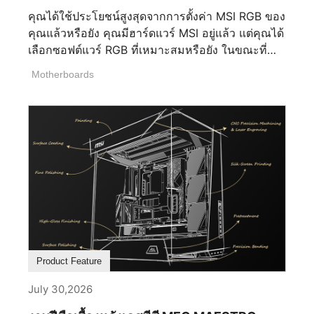
คุณได้ใช้ประโยชน์สูงสุดจากการตั้งค่า MSI RGB ของ
คุณแล้วหรือยัง คุณมีฮาร์ดแวร์ MSI อยู่แล้ว แต่คุณได้
เลือกซอฟต์แวร์ RGB ที่เหมาะสมหรือยัง ในขณะที่
ฮาร์ดแวร์ระดับพรีเมียมเป็นรากฐาน ซอฟต์แวร์ RGB
Motherboards
ของคุณกำหนดว่าอุปกรณ์ของคุณทำงานร่วมกันได้
อย่างราบรื่นเพียงใด การเลือกโซลูชันที่ถูกต้อง
สามารถช่วยให้คุณใช้ประโยชน์เต็มที่จากระบบนิเวศ
MSI หลีกเลี่ยงความซับซ้อนในการตั้งค่าที่ไม่จำเป็น
หรือแม้กระทั่งปรับปรุงประสิทธิภาพของเครื่อง
คอมพิวเตอร์เกม RGB ของคุณ ซอฟต์แวร์ RGB ที่ดี
ที่สุดควรช่วยเพิ่มประสบการณ์ของคุณ ไม่ใช่เป็น
อุปสรรค ทำให้การเลือกของคุณเป็นเรื่องสำคัญ อะไร
คือเงื่อนไขสำคัญ 5 ประการที่กำหนดซอฟต์แวร์ RGB
ที่ดีที่สุด? 1. ซอฟต์แวร์รองรับการใช้งานร่วมกัน
ระหว่างอุปกรณ์ต่าง ๆ ได้หรือไม่ ซอฟต์แวร์รองรับ
Product Feature
การใช้งานร่วมกันอย่างราบรื่นระหว่างอุปกรณ์หลาย
ชิ้นหรือไม่ ซอฟต์แวร์ RGB ที่ดีที่สุด ควรอนุญาตให้ผู้
July 30,2026
ใช้ควบคุมแสงไฟทั่วเมนบอร์ด การ์ดกราฟิก หน่วย