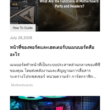
เพียงการปรับแต่งปลีกย่อยเท่านั้น หมวดการตั้งค่า สิ่ง
ที่ควบคุม ผลกระทบต่อประสิทธิภาพ ความละเอียด
ความคมชัดของภาพโดยรวมและภาระการเรนเดอร์
พื้นฐาน สูงมาก การขยายขนาดและสร้างเฟรม
(DLSS/FSR/XeSS) กู้คืนประสิทธิภาพหลังจา
How To Guide
กการเรนเดอร์โดยการสร้างหรือแทรกเฟรม การเพิ่ม
ประสิทธิภาพ ลดขอบขรุขระบนเฟรมที่เสร็จสมบูรณ์
July 28,2026
ลดขอบขรุขระบนเฟรมที่เสร็จสมบูรณ์ ต่ำถึงปานกลาง
หน้าที่ของพอร์ตและเฮดเดอร์บนเมนบอร์ดคือ
(ขึ้นอยู่กับวิธีการ) Ray Tracing แสงที่แม่นยำทาง
กายภาพ การสะท้อน และการส่องสว่างทั่วโลก สูง
อะไร
มาก คุณภาพของเนื้อสัมผัส รายละเอียดพื้นผิวในระยะ
เมนบอร์ดทำหน้าที่เป็นระบบประสาทส่วนกลางของพีซี
ใกล้ ปานกลาง (โดยทั่วไปใช้ VRAM มากกว่า) รูปทรง
ของคุณ โดยส่งพลังงานและสัญญาณการสื่อสาร
(LOD, ระยะการวาด, Tessellation) รายละเอียดทาง
ระหว่างโปรเซสเซอร์ หน่วยความจำ การ์ดกราฟิก
เรขาคณิตที่คงอยู่ในระยะไกล ต่ำ–ปานกลาง Post FX
และที่เก็บข้อมูล การทำความเข้าใจพอร์ตและเฮดเด
([...]
Motherboards
อร์บนบอร์ดเป็นงานที่สำคัญเพื่อให้แน่ใจว่าส่วน
ประกอบทุกชิ้นเชื่อมต่อกันอย่างถูกต้องและทำงานได้ดี
ที่สุดโดยไม่มีความขัดแย้งของฮาร์ดแวร์ ตั้งแต่ขั้วต่อ
พลังงานที่ง่ายและสำคัญที่สุดไปจนถึงยูทิลิตี้การโอ