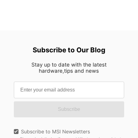
เครื่องครั้งแรก เมนบอร์ดทั้งหมดจะเรียกใช้งานโมดูล
แรมด้วยการตั้งค่าเริ่มต้นแบบ ‘JEDEC’ ซึ่งการตั้งค่า
เริ่มต้นเหล่านี้คือมาตรฐานอุตสาหกรรมสำหรับ
ความเร็วแรม ค่าไทม์มิ่ง (Timings) และแรงดันไฟฟ้า
ที่กำหนดโดย JEDEC Solid State Technology
Association ซึ่งเป็นองค์กรกำหนดมาตรฐานสำหรับ
อุตสาหกรรมฮาร์ดแวร์คอมพิวเตอร์ ทั้งโปรเซสเซอร์
Subscribe to Our Blog
และชิปเซ็ตของ Intel และ AMD ต่างก็สอดคล้องกับ
มาตรฐานเหล่านี้เพื่อรับประกันประสบการณ์การใช้
Stay up to date with the latest
hardware,tips and news
งานคอมพิวเตอร์ที่มีเสถียรภาพ อย่างไรก็ตาม หาก
คุณซื้อแรมประสิทธิภาพสูง เช่น ชุด Kingston FURY
ที่ได้รับการปรับแต่งและทดสอบมาจากโรงงานให้
ทำงานที่ความเร็วสูงขึ้น มีค่าหน่วง (Latencies) ต่ำ
กว่า และใช้แรงดันไฟฟ้าสูงกว่ามาตรฐาน
อุตสาหกรรม JEDEC มีความเป็นไปได้ว่าระบบของ
Subscribe
คุณยังไม่ได้ถูกตั้งค่าให้ใช้ประโยชน์จากความเร็วที่สูง
เหล่านั้น ในบทความนี้ เราจะมาทำความรู้จักกับคำ
ศัพท์ที่เกี่ยวข้องกับแรมที่คุณควรรู้ อธิบายวิธีเปิดใช้
Subscribe to MSI Newsletters
งานความเร็วที่สูงขึ้นสำหรับแรมของคุณ และสิ่งที่คุณ