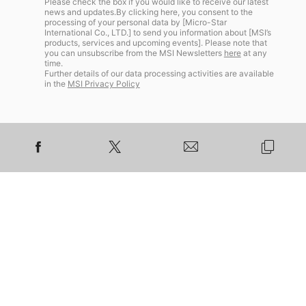
Please check the box if you would like to receive our latest
news and updates.By clicking here, you consent to the
ควรทำหากเกิดข้อผิดพลาดขึ้นหลังจากที่คุณเข้าไป
processing of your personal data by [Micro-Star
ปรับแต่ง BIOS! พื้นฐาน: คำศัพท์สำคัญที่คุณควรรู้
International Co., LTD.] to send you information about [MSI’s
products, services and upcoming events]. Please note that
ก่อนที่เราจะเจาะลึกเข้าไปในหน้า BIOS สิ่งสำคัญคือ
you can unsubscribe from the MSI Newsletters
here
at any
ต้องรู้จักและทำความเข้าใจคำศัพท์สำคัญบางคำที่
time.
Further details of our data processing activities are available
เกี่ยวข้องกับแรม RAM (หน่วยความจำแบบแรนดอม
in the
MSI Privacy Policy
แอคเซส): นี่คือหน่วยความจำระยะสั้นของพีซี ซึ่งช่วย
ให้ซีพียูของคุณเข้าถึงข้อมูลที่ต้องใช้บ่อยได้อย่าง
รวดเร็วกว่าการดึงข้อมูลจากอุปกรณ์จัดเก็บข้อมูลของ
คุณมาก ช่องทางหน่วยความจำ: ช่องสัญญาณแรมทำ
หน้าที่กำหนดจำนวนเส้นทางการสื่อสารระหว่าง
โปรเซสเซอร์และโมดูลแรมที่ติดตั้งอยู่ ตัวอย่างเช่น
การทำงานแบบ Dual [...]