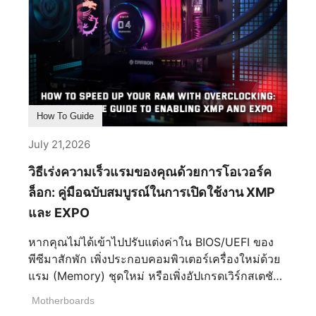
เวอร์คล็อกที่มีคุณสมบัติเข้าขั้นสูง คู่มือพอร์ตที่
ครอบคลุมนี้จะช่วยให้การทำพีซีด้วยตัวเองเป็นไป
อย่างราบรื่นและสนุกสนานยิ่งขึ้น ไม่ว่าคุณจะสร้าง
ด้วยเมนบอร์ด MSI ที่ใช้ AMD หรือ Intel ขั้วต่อ
พลังงานและระบบระบายความร้อนบนบอร์ด
ATX_PWR (24-pin): เชื่อมต่อกับชุดจ่ายพลังงาน
(PSU) เพื่อส่งพลังงานหลักไปยังเมนบอร์ด CPU_PWR
How To Guide
(8-pin หรือ 4-pin): จัดหาพลังงานเฉพาะสำหรับ
CPU; ต้องการการเชื่อมต่อสายเคเบิลพลังงาน CPU
July 21,2026
CPU_FAN: เฮดเดอร์เฉพาะสำหรับเชื่อมต่อพัดลม
วิธีเร่งความเร็วแรมของคุณด้วยการโอเวอร์ค
ระบายความร้อน CPU PUMP_SYS: เฮดเดอร์เฉพาะ
สำหรับเชื่อมต่อพัดลมปั๊มชุดน้ำระบายความร้อนหรือ
ล็อก: คู่มือฉบับสมบูรณ์ในการเปิดใช้งาน XMP
พัดลมเคส (เดิมเรียกว่า PUMP_FAN) [...]
และ EXPO
หากคุณไม่ได้เข้าไปปรับแต่งค่าใน BIOS/UEFI ของ
พีซีมาสักพัก เพิ่งประกอบคอมพิวเตอร์เครื่องใหม่ด้วย
แรม (Memory) ชุดใหม่ หรือเพิ่งอัปเกรดเวิร์กสเตชัน
ของคุณ มีความเป็นไปได้สูงที่แรมของคุณกำลังวิ่ง
Motherboards
ด้วยความเร็วที่ช้ากว่าที่คุณคาดไว้ ในช่วงการบูต