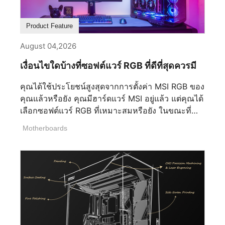
Product Feature
August 04,2026
เงื่อนไขใดบ้างที่ซอฟต์แวร์ RGB ที่ดีที่สุดควรมี
คุณได้ใช้ประโยชน์สูงสุดจากการตั้งค่า MSI RGB ของ
คุณแล้วหรือยัง คุณมีฮาร์ดแวร์ MSI อยู่แล้ว แต่คุณได้
เลือกซอฟต์แวร์ RGB ที่เหมาะสมหรือยัง ในขณะที่
ฮาร์ดแวร์ระดับพรีเมียมเป็นรากฐาน ซอฟต์แวร์ RGB
Motherboards
ของคุณกำหนดว่าอุปกรณ์ของคุณทำงานร่วมกันได้
อย่างราบรื่นเพียงใด การเลือกโซลูชันที่ถูกต้อง
สามารถช่วยให้คุณใช้ประโยชน์เต็มที่จากระบบนิเวศ
MSI หลีกเลี่ยงความซับซ้อนในการตั้งค่าที่ไม่จำเป็น
หรือแม้กระทั่งปรับปรุงประสิทธิภาพของเครื่อง
คอมพิวเตอร์เกม RGB ของคุณ ซอฟต์แวร์ RGB ที่ดี
ที่สุดควรช่วยเพิ่มประสบการณ์ของคุณ ไม่ใช่เป็น
อุปสรรค ทำให้การเลือกของคุณเป็นเรื่องสำคัญ อะไร