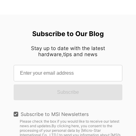
รอบโครงสร้างส่วนกลางนี้ ทำให้ทั้งสองด้านแผ่ขยาย
ดำเนินงานประจำวันได้อย่างราบรื่นด้วยความเร็วที่ไม่
ออกด้วยความแม่นยำราวกระจกเงา พร้อมทั้งสร้าง
เคยมีมาก่อน อย่างไรก็ตาม ในขณะที่องค์กรต่างก็
ความรู้สึกสงบและกลมกลืนจากทุกมุมมอง ความ
เตรียมพร้อมสำหรับการนำ AI มาใช้งานในระดับ
สมมาตรนี้เป็นมากกว่าแค่ทางเลือกด้านความงาม
ขนาดใหญ่ ผู้จัดการโครงสร้างพื้นฐานด้านไอทีก็ต้อง
Subscribe to Our Blog
ด้วยการตัดสิ่งรบกวนทางสายตาที่ไม่จำเป็นออกไป
เผชิญกับความท้าทายที่เป็นจริงและเกี่ยวข้องกับปัญหา
การออกแบบจึงนำพาความสนใจไปสู่งานฝีมืออย่าง
ทางปฏิบัติอย่างยิ่ง: "เราได้เครื่องมือคอมพิวเตอร์ AI ที่
เป็นธรรมชาติ เปิดโอกาสให้ทุกๆ รายละเอียดปรากฏ
Stay up to date with the latest
ทรงพลังที่สุดแล้ว แต่เราจะใส่ไว้ที่ไหน? เราจะทำ
hardware,tips and news
เด่นชัดด้วยความคมชัดน่าทึ่ง แทนที่จะทำให้รู้สึก
อย่างไรให้มันผสานเข้ากับห้องเซิร์ฟเวอร์ไอทีที่มีอยู่
อึดอัด ตัวเคสกลับสร้างความรู้สึกมั่นใจที่เปี่ยมด้วย
ของเราได้อย่างปลอดภัยและมีประสิทธิภาพ?" เพื่อ
ความเงียบสงบ นี่คือความสมดุลที่ได้รับการขัดเกลา
เชื่อมช่องว่างสุดท้ายในการปรับใช้งาน Edge AI
จนสมบูรณ์แบบ การขัดเกลาผ่านกระบวนการผลิตเก้า
โซลูชั่น MSI EdgeXpert AI Supercomputer ได้
ขั้นตอน การบรรลุความเรียบง่ายเช่นนี้จำเป็นต้อง
ประกาศอย่างเป็นทางการว่าสนับสนุนโซลูชั่นแบบแร็ค
อาศัยความซับซ้อนเบื้องหลังที่ไม่ง่าย แผงตกแต่ง
Subscribe
เมาท์ที่พัฒนาโดย Racknex, ผู้เชี่ยวชาญด้านการติด
อะลูมิเนียมความหนา 3 มม. ทุกชิ้นของ MEG
ตั้งแร็คระดับพรีเมียมชาวออสเตรีย การทำงานร่วมกัน
MAESTRO 900R ต้องผ่านกระบวนการผลิตที่ควบคุม
นี้ช่วยให้ฮาร์ดแวร์ AI ระดับขอบที่มีประสิทธิภาพสูง
อย่างพิถีพิถันถึงเก้าขั้นตอนก่อนที่จะออกมาเป็นรูปทรง
Subscribe to MSI Newsletters
สามารถเข้ากับแร็คเซิร์ฟเวอร์มาตรฐานขนาด 19 นิ้ว
สมบูรณ์ แต่ละขั้นตอนต่อยอดจากขั้นตอนก่อนหน้า
Please check the box if you would like to receive our latest
ได้อย่างสมบูรณ์แบบ ทำให้องค์กรสามารถสร้าง
news and updates.By clicking here, you consent to the
ช่วยให้ความแม่นยำสะสมเพิ่มขึ้นทีละน้อย แทนที่จะ
โครงสร้างพื้นฐาน AI รุ่นต่อไปที่มีความยืดหยุ่นและ
processing of your personal data by [Micro-Star
พึ่งพาเพียงขั้นตอนการตกแต่งขั้นสุดท้ายแค่ครั้งเดียว
International Co., LTD.] to send you information about [MSI’s