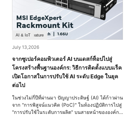
ฮาร์ดแวร์ไฮเอนด์เท่านั้น แต่ถูกรังสรรค์ให้เป็นชิ้นงาน
สถาปัตยกรรมชิ้นเอก ที่ซึ่งความแม่นยำทางวิศวกรรม
และความประณีตงดงามผสานกันอย่างลงตัว ทุกๆ เส้น
สาย ทุกพื้นผิว และทุกการหักเหของแสงได้รับการ
ไตร่ตรองมาเป็นอย่างดี เพื่อสร้างสรรค์รูปทรงที่ดูเหนือ
Product Feature
AI & IoT
กาลเวลามากกว่าที่จะวิ่งตามกระแส ผลลัพธ์ที่ได้จึง
เป็นมากกว่าเคสพีซีระดับพรีเมียม แต่มันคือการ
July 13,2026
แสดงออกถึงงานฝีมือเชิงอุตสาหกรรม ที่ซึ่งวิศวกรรม
จากซูเปอร์คอมพิวเตอร์ AI บนเดสก์ท็อปไปสู่
โครงสร้างและความสุนทรียภาพหลอมรวมเข้าด้วยกัน
จนแยกออกจากกันไม่ได้ จุดเริ่มต้นแห่งความสมดุลอัน
โครงสร้างพื้นฐานองค์กร: วิธีการติดตั้งแบบแร็ค
สมบูรณ์แบบ ตลอดหน้าประวัติศาสตร์ ความสมมาตร
เปิดโอกาสในการปรับใช้ AI ระดับ Edge ในยุค
เป็นตัวแทนของความมั่นคง ความเป็นระเบียบ
ต่อไป
เรียบร้อย และความยั่งยืน นับตั้งแต่วสถาปัตยกรรม
คลาสสิกไปจนถึงการออกแบบอุตสาหกรรมสมัยใหม่
ในช่วงไม่กี่ปีที่ผ่านมา ปัญญาประดิษฐ์ (AI) ได้ก้าวผ่าน
สายตามนุษย์มักจะดึงดูดเข้าหาองค์ประกอบที่มีความ
จาก "การพิสูจน์แนวคิด (PoC)" ในห้องปฏิบัติการไปสู่
สมดุลโดยสัญชาตญาณ MEG MAESTRO 900R นำ
"การปรับใช้ในระดับการผลิต" บนสายหน้าขององค์กร
หลักการนี้มาใช้ผ่านเลย์เอาต์เมนบอร์ดที่วางไว้ตรง
ไม่ว่าจะเป็นการตรวจสอบภาพในการผลิตอัจฉริยะ
กลาง สร้างแกนกลางทางสายตาที่ชัดเจนซึ่งกำหนด
ดิจิทัลทวิน การวินิจฉัยทางการแพทย์ หรือตัวแทน AI
ทิศทางของตัวเคสทั้งหมด ทุกองค์ประกอบถูกจัดวาง
ส่วนตัวระดับองค์กร ปัญญาประดิษฐ์ก็ผสานเข้ากับการ