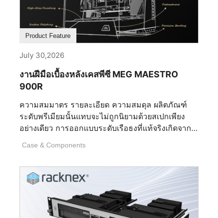
คือเงื่อนไขสำคัญ 5 ประการที่กำหนดซอฟต์แวร์ RGB
ที่ดีที่สุด? 1. ซอฟต์แวร์รองรับการใช้งานร่วมกัน
ระหว่างอุปกรณ์ต่าง ๆ ได้หรือไม่ ซอฟต์แวร์รองรับ
Product Feature
การใช้งานร่วมกันอย่างราบรื่นระหว่างอุปกรณ์หลาย
ชิ้นหรือไม่ ซอฟต์แวร์ RGB ที่ดีที่สุด ควรอนุญาตให้ผู้
July 30,2026
ใช้ควบคุมแสงไฟทั่วเมนบอร์ด การ์ดกราฟิก หน่วย
งานฝีมือเบื้องหลังเคสพีซี MEG MAESTRO
ความจำ ส่วนประกอบระบบระบายความร้อน อุปกรณ์
900R
ต่อพ่วง และอุปกรณ์ของบุคคลที่สามที่เข้ากันได้จาก
อินเตอร์เฟซเดียว ความเข้ากันได้ที่กว้างขวางช่วยลด
ความสมมาตร รายละเอียด ความสมดุล ผลิตภัณฑ์
ความซับซ้อนที่ไม่จำเป็น ความต้องการใช้
ระดับพรีเมียมนั้นแทบจะไม่ถูกนิยามด้วยสเปกเพียง
แอปพลิเคชันหลายตัว และการสิ้นเปลืองทรัพยากรที่มี
อย่างเดียว การออกแบบระดับเรือธงที่แท้จริงเกิดจาก
ค่าของโปรเซสเซอร์ แรม และที่เก็บข้อมูลของคุณ
การตัดสินใจที่มองไม่เห็นนับไม่ถ้วนซึ่งเกิดขึ้นนาน
การใช้งานพีซีที่เรียบง่ายและมีประสิทธิภาพยิ่งขึ้น
Case & Components
ก่อนที่จะมีการติดตั้งชิ้นส่วนแรก นั่นคือการตัดสินใจ
เนื่องจากราคาของชิ้นส่วนที่สูงขึ้นในขณะนี้ 2. การ
เกี่ยวกับสัดส่วน รูปทรง วัสดุ การผลิต และวินัยในการ
ปรับแต่งละเอียดอย่างไร — สี เอฟเฟกต์ และโปรไฟล์?
ขัดเกลาทุกรายละเอียดจนเหลือไว้แต่สิ่งที่สมบูรณ์แบบ
ตัวเลือกการปรับแต่งไฟ RGB มีความยืดหยุ่นเพียงไร
ที่สุด MEG MAESTRO 900R คือตัวแทนของปรัชญา
รวมถึงสี เอฟเฟกต์ และโปรไฟล์? โหมดไฟ RGB: 10
นี้อย่างแท้จริง ในฐานะเคสระดับเรือธงของ MSI เคสนี้
โหมดไฟในตัว รวมถึง Wave, Steady, Flame,
ไม่ได้ถูกออกแบบมาเพื่อให้เป็นเพียงแค่ตู้อวดโฉม
Breath, CPU Temperature, Color Ring, [...]