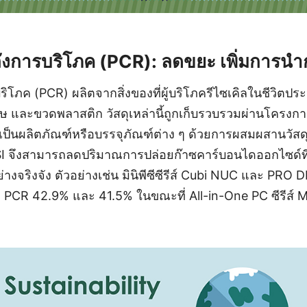
หลังการบริโภค (PCR): ลดขยะ เพิ่มการนำ
ริโภค (PCR) ผลิตจากสิ่งของที่ผู้บริโภครีไซเคิลในชีวิตประจ
และขวดพลาสติก วัสดุเหล่านี้ถูกเก็บรวบรวมผ่านโครงการร
ป็นผลิตภัณฑ์หรือบรรจุภัณฑ์ต่าง ๆ ด้วยการผสมผสานวัสดุ
I จึงสามารถลดปริมาณการปล่อยก๊าซคาร์บอนไดออกไซด์ที่เก
างจริงจัง ตัวอย่างเช่น มินิพีซีซีรีส์ Cubi NUC และ PR
 PCR 42.9% และ 41.5% ในขณะที่ All-in-One PC ซีรีส์ Mo