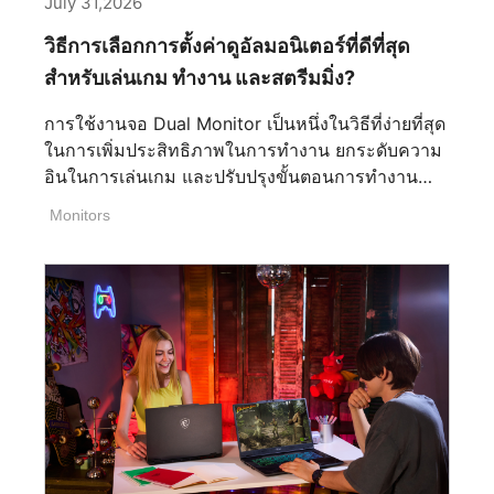
July 31,2026
วิธีการเลือกการตั้งค่าดูอัลมอนิเตอร์ที่ดีที่สุด
สำหรับเล่นเกม ทำงาน และสตรีมมิ่ง?
การใช้งานจอ Dual Monitor เป็นหนึ่งในวิธีที่ง่ายที่สุด
ในการเพิ่มประสิทธิภาพในการทำงาน ยกระดับความ
อินในการเล่นเกม และปรับปรุงขั้นตอนการทำงาน
สำหรับการสร้างสรรค์คอนเทนต์และการสตรีม ไม่ว่า
Monitors
คุณจะเป็นเกมเมอร์ สตรีมเมอร์ หรือครีเอเตอร์ การ
เลือกชุดจอภาพที่เหมาะสมจะช่วยให้คุณมีพื้นที่หน้า
จอมากขึ้น ทำหลายอย่างพร้อมกันได้ลื่นไหลยิ่งขึ้น
และมอบประสบการณ์โดยรวมที่ดีกว่าสำหรับคุณ
อย่างไรก็ตาม การเลือกชุดจอภาพคู่ที่ดีที่สุดนั้นมีราย
ละเอียดมากกว่าการแค่นำจอภาพสองจอมาวางไว้ข้าง
กัน ปัจจัยต่างๆ เช่น ขนาดหน้าจอ ความละเอียด อัตรา
การรีเฟรช เทคโนโลยีพาเนล และการเชื่อมต่อ ล้วนมี
บทบาทสำคัญในการสร้างชุดอุปกรณ์ที่มีประสิทธิภาพ
และใช้งานได้อย่างสะดวกสบาย ในคู่มือนี้ เราจะ