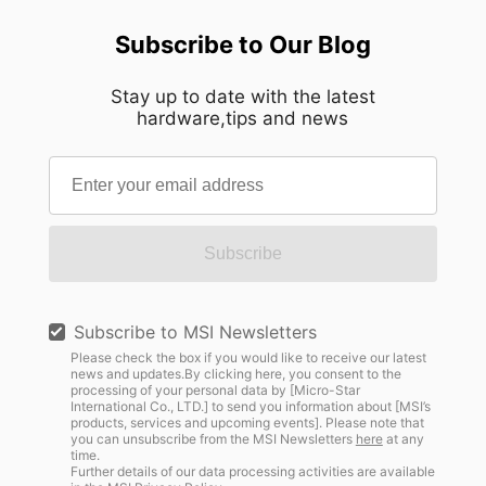
DarkArmor, DP 2.1a (UHBR20), HDMI 2.1, USB C
คุณกำลังมองหา ก่อนที่คุณจะตัดสินใจซื้อ ลอง
ตัวแทนหัวใจของ Cyborg ใช้วัสดุ Transparent ที่
( 98W PD), KVM Premium 3A [...]
Subscribe to Our Blog
พิจารณาปัจจัยเหล่านี้เพื่อสร้างชุดอุปกรณ์ที่ลงตัวกับ
แสดงความโปร่งใสภายในตัวเครื่อง สอดคล้องกับภาพ
ทั้งพื้นที่ทำงานและความต้องการในแต่ละวันของคุณ
จำของหุ่นยนต์หลาย ๆ คน โน๊ตบุ๊กที่ทำงานและเล่น
1. ประเมินพื้นที่บนโต๊ะที่คุณมี ก่อนที่จะซื้อจอภาพสอง
Stay up to date with the latest
เกมได้ทั้งคู่? สิ่งที่เราย้ำเสมอว่าเป็นซีรีส์โน้ตบุ๊กที่ลงตัว
hardware,tips and news
จอ ตรวจสอบให้แน่ใจว่าโต๊ะของคุณมีพื้นที่เพียงพอ
ทั้งทำงานและเล่นเกม ด้วยคีย์บอดที่เป็น 4 Zone RGB
สำหรับวางจอภาพทั้งสองจอ พร้อมทั้งรักษาระยะห่าง
ปุ่ม WASD Transparent ที่แสดงความเป็นเกมเมอร์
ในการมองที่สบายตา หากพื้นที่ทำงานของคุณมีจำกัด
คีย์บอร์ดยังมีแป้นตัวเลขให้อย่างครบถ้วน ใครที่จะ
ลองพิจารณาใช้แขนจับจอภาพ ซึ่งจะช่วยเพิ่มพื้นที่บน
พิมพ์งานตัวอักษรและตัวเลขก็ยังมีความถนัดมือ ทำให้
โต๊ะให้คุ้มค่าที่สุด ช่วยเรื่องหลักสรีรศาสตร์ และช่วย
ทั้งเล่นเกมและการทำงานยังมีความคล่องตัวสูง พอร์ต
ให้คุณปรับตำแหน่งของจอภาพทั้งสองจอได้อย่าง
การใช้งานที่ครบครันพร้อมใช้งาน ปัจจุบันอุปกรณ์อิ
Subscribe
ยืดหยุ่นมากขึ้น ไม่ว่าจะเป็นการเล่นเกม การทำหลาย
เล็กโทรนิคมีความต้องการใช้ช่องพอร์ตที่แตกต่างกัน
อย่างพร้อมกัน หรือการทำงาน 2. เลือกชุดจอภาพคู่
ซึ่งในซีรีส์นี้ก็มีมาให้อย่างครบถ้วนทั้ง USB [...]
MSI ที่ดีที่สุดสำหรับความต้องการของคุณ ทุกผู้ใช้มี
Subscribe to MSI Newsletters
ความต้องการที่แตกต่างกัน ไม่ว่าคุณจะกำลังมองหา
Please check the box if you would like to receive our latest
news and updates.By clicking here, you consent to the
การตั้งค่าดูอะแนะที่ดีที่สุดสำหรับการเล่นเกม การสตรี
processing of your personal data by [Micro-Star
ม การทำงานหลายอย่างพร้อมกัน หรือการทำงาน
International Co., LTD.] to send you information about [MSI’s
products, services and upcoming events]. Please note that
อย่างมีประสิทธิภาพ การเลือกขนาดจอภาพ ความ
you can unsubscribe from the MSI Newsletters
here
at any
time.
ละเอียด อัตราการรีเฟรช และประเภทแผงที่เหมาะสม
Further details of our data processing activities are available