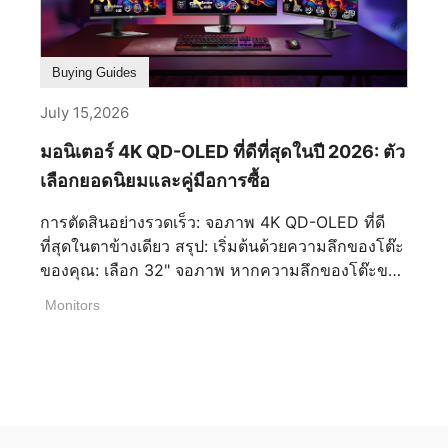
ทุกเหตุการณ์ เพิ่มประสิทธิภาพในการทำงาน การตั้ง
หนักที่เบาและบาง หัวใจหลักของโน้ตบุ๊กต้องพกพา
ค่าจอภาพคู่ช่วยให้ผู้ใช้สามารถทำงานข้าม
ง่าย และมีความทนทานของแบตเตอรี่เพราะโน้ตบุ๊ก
แอปพลิเคชันต่างๆ พร้อมกันได้โดยไม่ต้องคอยสลับ
นอกจากเล่นเกมแล้วยังสามารถทำงานนอกสถานที่ได้
Buying Guides
หน้าต่างไปมาตลอดเวลา ตัวอย่างเช่น คุณสามารถ
โดยความทนทานของแบตเตอรี่ขึ้นอยู่กับการใช้งาน
เปิดสเปรดชีต ทิ้งไว้บนหน้าจอหนึ่ง ในขณะที่กำลัง
และสเปกที่แตกต่างกันในแต่ละรุ่น ซึ่งเหตุผลที่
July 15,2026
ประชุมหรือตอบอีเมลบนอีกหน้าจอหนึ่งได้ วิธีนี้ช่วย
Cyborg เป็นซีรีส์ที่ถูกเลือกเป็นอย่างมากเพราะ
มอนิเตอร์ 4K QD-OLED ที่ดีที่สุดในปี 2026: ตัว
ลดการขัดจังหวะและเพิ่มประสิทธิภาพในขั้นตอนการ
สามารถที่จะพกพาเนื่องจากมีความบาง 22.15 มม.
ทำงาน ขั้นตอนการทำงานสำหรับการสตรีมและการ
และน้ำหนักเพียง 1.95 กก. ทำให้เหมาะจะพกพาไป
เลือกยอดนิยมและคู่มือการซื้อ
สร้างสรรค์คอนเทนต์ที่ดีขึ้น สตรีมเมอร์และครีเอเตอร์
เรียน ทำงาน และเล่นเกมอย่างคุ้มค่า หน้าจอลื่นไหล
การตัดสินอย่างรวดเร็ว: จอภาพ 4K QD-OLED ที่ดี
มักจะต้องใช้งานหลายแอปพลิเคชันพร้อมๆ กัน หน้า
เล่นเกม ดูหนังได้อย่างสบายใจ ซีรีส์ Cyborg ถึงแม้ว่า
ที่สุดในตาข้างเดียว สรุป: เริ่มต้นด้วยความลึกของโต๊ะ
จอที่สองสามารถนำมาใช้เพื่อมอนิเตอร์โปรแกรม
จะเป็นรุ่นเริ่มต้นสำหรับเล่นเกม แต่มาตราฐานของจอ
ของคุณ: เลือก 32" จอภาพ หากความลึกของโต๊ะของ
OBS Studio อ่านแชทสด จัดการโซเชียลมีเดีย หรือ
ในปัจจุบัน MSI ก็ได้ให้มีรีเฟรชเรตที่ 144 Hz ตาม
คุณมีมากกว่า 60 ซม. เพื่อการดื่มด่ำสูงสุด หรือ 27"
ตรวจทานคอนเทนต์ ในขณะที่หน้าจอหลักยังคงมุ่ง
มาตราฐานการเล่นเกม ทำให้ Cyborg ยังมีความเป็น
Monitors
สำหรับความลึกน้อยกว่า 60 ซม. เพื่อให้รายละเอียด
เน้นไปที่การเล่นเกมหรือโปรแกรมตัดต่อ วิธีการเลือก
เกมเมอร์และยังคงทันสมัยสมกับเอกลักษณ์ของ
อยู่ในโฟกัส จากนั้น เลือกรุ่นของคุณตามความ
ชุดจอภาพคู่ที่ดีที่สุดสำหรับรูปแบบการใช้งานที่แตก
Cyborg ดีไซน์เอกลักษณ์ที่แสดงถึงความล้ำยุค สิ่งที่
ต้องการด้านประสิทธิภาพอัตราการรีเฟรชและความ
ต่างกัน? การเลือกชุดจอภาพคู่ที่เหมาะสมไม่ได้เป็น
ภูมิใจที่สุดสำหรับซีรีส์ Cyborg นั้นแน่นอนว่าคือการ
ต้องการการตั้งค่า: รุ่น ขนาด อัตราการรีเฟรช
เพียงแค่การเพิ่มจอภาพที่สองเข้าไปเท่านั้น แต่การ
ออกแบบที่นิยามที่ความก้าวหน้าใน เทคโนโลยีและ
คุณสมบัติสำคัญ เหมาะสำหรับ MPG 322UR QD-
ผสมผสานที่ดีที่สุดจะขึ้นอยู่กับพื้นที่บนโต๊ะที่คุณมี วิธีที่
การเล่นเกม แนวทางการออกแบบมาจากหุ่นยนต์
OLED X24 32” (31.5”viewable) 240Hz
คุณใช้งานจอภาพ และประเภทของประสบการณ์ที่
Cyborg ที่แสดงความทนทาน มีหัวใจบนโน้ตบุ๊กที่เป็น