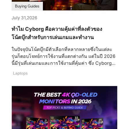
อธิบายทุกสิ่งที่คุณจำเป็นต้องรู้เพื่อเลือกชุดจอภาพคู่ที่
ดีที่สุดให้ตรงกับความต้องการของคุณ ทำไมต้องเลือก
Buying Guides
ใช้งาน Dual-Monitor? ผู้ใช้หลายคนเริ่มต้นด้วย
July 31,2026
จอภาพเดี่ยว แต่ไม่นานก็มักจะพบข้อจำกัดเมื่อต้องเล่น
เกม ทำงาน หรือสร้างสรรค์ผลงานภายในหน้าจอเดียว
ทำไม Cyborg คือความคุ้มค่าที่ลงตัวของ
แม้ว่าจอภาพเดี่ยวจะช่วยให้คุณเริ่มต้นได้ แต่การ
โน้ตบุ๊กสำหรับการเล่นเกมและทำงาน
ขยายไปสู่ระบบจอภาพคู่จะพลิกโฉมวิธีการเล่นเกม
การทำงาน และการสร้างสรรค์ของคุณไปอย่างสิ้นเชิง
ในปัจจุบันโน้ตบุ๊กมีตัวเลือกที่หลากหลายซึ่งในแต่ละ
ไม่มีเวลาไหนเหมาะกับการอัปเกรดไปกว่านี้อีกแล้ว
รุ่นก็ตอบโจทย์การใช้งานที่แตกต่างกัน แต่ในปี 2026
ปลดล็อกส่วนลดสุดคุ้มแบบแพ็กคู่ได้ที่ MSI E-shop
นี้มีรุ่นที่เล่นเกมและการใช้งานที่คุ้มค่า ซึ่ง Cyborg
กับดีลจอภาพคู่ และเติมเต็มพื้นที่ทำงานขั้นดีเยี่ยม ของ
ถือว่าเป็นรุ่นที่มีประสิทธิภาพเหมาะสม พร้อมเล่นเกม
Laptops
คุณด้วยแขนจับจอภาพ ที่ร่วมรายการในราคาลด
ในปัจจุบันได้อย่างลงตัว พร้อมการใช้งานเทคโนโลยี
พิเศษ 50% การสร้างชุดทำงานที่สะอาดตา ถูกหลัก
ใหม่ล่าสุดกับการ์ดจอซีรีส์ RTX Cyborg เหมาะสม
สรีรศาสตร์ และมีประสิทธิภาพสูง จึงไม่เคยง่ายขนาด
กับใคร? สำหรับซีรีส์ Cyborg นี้ เหมาะสมสำหรับผู้ที่
นี้มาก่อน ประสบการณ์การเล่นเกมที่ดียิ่งขึ้น หลุดพ้น
ใช้งานเล่นเกมที่ไม่ได้ใช้ทรัพยการสูงแต่ก็ยังคงความ
จากข้อจำกัดของหน้าจอเดียว การตั้งค่าจอภาพคู่จะ
สามารถในการเล่นเกมได้ ซึ่งเกมกาชาในปัจจุบันเป็น
ช่วยขยายมุมมองของคุณ ดึงดูดให้คุณอินไปกับเกม
ที่นิยมสูงอย่างมาก จึงทำให้ Cyborg เป็นที่นิยมอย่าง
มากยิ่งขึ้น และมอบประสบการณ์ภาพที่กว้างขวาง
มาก ในแง่ข้อหน้าจอที่สวยงาม รองรับเทคโนโลยีใหม่
และสมจริงอย่างแท้จริง ซึ่งจะพาคุณไปอยู่ใจกลางของ
การเล่นเกมที่ประสิทธิภาพ แบตเตอรี่ทนทานในน้ำ