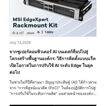
ไม่ได้ถูกออกแบบมาเพื่อให้เป็นเพียงแค่ตู้อวดโฉม
ฮาร์ดแวร์ไฮเอนด์เท่านั้น แต่ถูกรังสรรค์ให้เป็นชิ้นงาน
สถาปัตยกรรมชิ้นเอก ที่ซึ่งความแม่นยำทางวิศวกรรม
และความประณีตงดงามผสานกันอย่างลงตัว ทุกๆ เส้น
สาย ทุกพื้นผิว และทุกการหักเหของแสงได้รับการ
ไตร่ตรองมาเป็นอย่างดี เพื่อสร้างสรรค์รูปทรงที่ดูเหนือ
Product Feature
AI & IoT
กาลเวลามากกว่าที่จะวิ่งตามกระแส ผลลัพธ์ที่ได้จึง
เป็นมากกว่าเคสพีซีระดับพรีเมียม แต่มันคือการ
July 13,2026
แสดงออกถึงงานฝีมือเชิงอุตสาหกรรม ที่ซึ่งวิศวกรรม
จากซูเปอร์คอมพิวเตอร์ AI บนเดสก์ท็อปไปสู่
โครงสร้างและความสุนทรียภาพหลอมรวมเข้าด้วยกัน
จนแยกออกจากกันไม่ได้ จุดเริ่มต้นแห่งความสมดุลอัน
โครงสร้างพื้นฐานองค์กร: วิธีการติดตั้งแบบแร็ค
สมบูรณ์แบบ ตลอดหน้าประวัติศาสตร์ ความสมมาตร
เปิดโอกาสในการปรับใช้ AI ระดับ Edge ในยุค
เป็นตัวแทนของความมั่นคง ความเป็นระเบียบ
ต่อไป
เรียบร้อย และความยั่งยืน นับตั้งแต่วสถาปัตยกรรม
คลาสสิกไปจนถึงการออกแบบอุตสาหกรรมสมัยใหม่
ในช่วงไม่กี่ปีที่ผ่านมา ปัญญาประดิษฐ์ (AI) ได้ก้าวผ่าน
สายตามนุษย์มักจะดึงดูดเข้าหาองค์ประกอบที่มีความ
จาก "การพิสูจน์แนวคิด (PoC)" ในห้องปฏิบัติการไปสู่
สมดุลโดยสัญชาตญาณ MEG MAESTRO 900R นำ
"การปรับใช้ในระดับการผลิต" บนสายหน้าขององค์กร
หลักการนี้มาใช้ผ่านเลย์เอาต์เมนบอร์ดที่วางไว้ตรง
ไม่ว่าจะเป็นการตรวจสอบภาพในการผลิตอัจฉริยะ
กลาง สร้างแกนกลางทางสายตาที่ชัดเจนซึ่งกำหนด
ดิจิทัลทวิน การวินิจฉัยทางการแพทย์ หรือตัวแทน AI