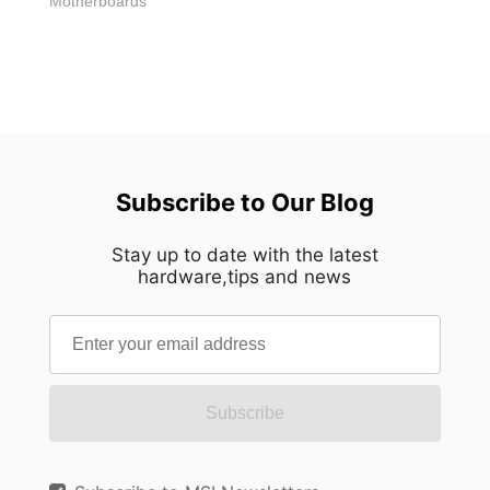
โครงสร้างพื้นฐาน AI รุ่นต่อไปที่มีความยืดหยุ่นและ
Motherboards
อุปกรณ์ ผสานการทำงานกับ AI Engine และมีเครื่อง
พึ่งพาเพียงขั้นตอนการตกแต่งขั้นสุดท้ายแค่ครั้งเดียว
มืออาชีพได้ ทำไม Edge AI จึงย้ายจาก Cloud ไปยัง
มืออื่นๆ พร้อมใช้งานเพียงปลายนิ้วสัมผัส ตัวเลือกที่ดี
การเดินทางเริ่มต้นด้วยการกลึงด้วยเครื่อง CNC ซึ่ง
"Enterprise Frontline" ในขณะที่งาน AI แบบดั้งเดิม
ที่สุดคือ MSI Mystic Light, ซึ่งอยู่ภายใน MSI Center
ทุกพื้นผิวถูกขึ้นรูปด้วยความแม่นยำด้านมิติที่ยอดเยี่ยม
ได้พึ่งพาศูนย์ข้อมูลบนคลาวด์อย่างมาก การปรับใช้
แต่หากต้องการตัวเลือกที่เบากว่าและเรียบง่ายกว่าโดย
ตามด้วยการแกะสลักด้วยเลเซอร์เพื่อกำหนดราย
[...]
ไม่ต้องติดตั้งแอปพลิเคชันเพิ่มเติมบนพีซี MSI Portal
ละเอียดการออกแบบที่ซับซ้อนอย่างถาวร การขัดเงา
X สามารถทำงานผ่านเบราว์เซอร์ได้โดยตรงและไม่มี
เบื้องต้นช่วยขจัดรอยเครื่องจักร ก่อนที่อะลูมิเนียมจะ
ภาระระบบ (System Overhead) หลังจากทำการปรับ
ผ่านกระบวนการเตรียมพื้นผิวแบบครบถ้วนและการขัด
แต่งค่าเสร็จสิ้น ซึ่งทำให้ Portal X เหมาะอย่างยิ่ง
Subscribe to Our Blog
เงารอบสอง ซึ่งช่วยกำจัดความไม่สมบูรณ์แบบระดับ
สำหรับการตั้งค่าไฟ RGB แบบเรียบง่าย น้ำหนักเบา
จุลภาคที่มองไม่ด้วยตาเปล่า หลังจากนั้นกระบวนการ
และตั้งค่าครั้งเดียวจบ ปัญหาที่แท้จริงคือการใช้เครื่อง
Stay up to date with the latest
ตกแต่งขั้นสุดท้ายจึงจะเริ่มต้นขึ้น ชั้นสีอบและสาร
hardware,tips and news
มือผิดประเภท ไฟ RGB กลายมาเป็นฟีเจอร์มาตรฐาน
เคลือบผิวป้องกันช่วยสร้างความลึก ความทนทาน
ในพีซีเกมมิ่งยุคใหม่ แต่ซอฟต์แวร์ควบคุม RGB กลับ
และเอกลักษณ์ทางสายตา ในขณะที่การตกแต่งแบบ
ไม่ได้พัฒนาตามไปด้วยเสมอไป ในคอมมูนิตี้คนรักพีซี
เงาสูงจะควบคุมวิธีที่แสงทำปฏิกิริยากับพื้นผิว
สายประกอบ และผู้ที่ชื่นชอบฮาร์ดแวร์ มักจะสะท้อน
อะลูมิเนียมอย่างประณีต สุดท้าย การพับขึ้นรูปด้วย
เสียงตรงกันว่าซอฟต์แวร์ควบคุมไฟ [...]
ความแม่นยำจะสร้างสรรค์รูปทรงที่เป็นเอกลักษณ์
Subscribe
ก่อนที่การสกรีนลาย (Silk-screen printing) จะทำให้
แผงเสร็จสมบูรณ์ด้วยความคมชัดและสะอาดตา ทุก
กระบวนการมีขึ้นเพื่อจุดประสงค์เดียว นั่นคือเพื่อให้