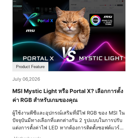
ทิศทางของตัวเคสทั้งหมด ทุกองค์ประกอบถูกจัดวาง
ส่วนตัวระดับองค์กร ปัญญาประดิษฐ์ก็ผสานเข้ากับการ
รอบโครงสร้างส่วนกลางนี้ ทำให้ทั้งสองด้านแผ่ขยาย
ดำเนินงานประจำวันได้อย่างราบรื่นด้วยความเร็วที่ไม่
ออกด้วยความแม่นยำราวกระจกเงา พร้อมทั้งสร้าง
เคยมีมาก่อน อย่างไรก็ตาม ในขณะที่องค์กรต่างก็
ความรู้สึกสงบและกลมกลืนจากทุกมุมมอง ความ
เตรียมพร้อมสำหรับการนำ AI มาใช้งานในระดับ
สมมาตรนี้เป็นมากกว่าแค่ทางเลือกด้านความงาม
ขนาดใหญ่ ผู้จัดการโครงสร้างพื้นฐานด้านไอทีก็ต้อง
ด้วยการตัดสิ่งรบกวนทางสายตาที่ไม่จำเป็นออกไป
เผชิญกับความท้าทายที่เป็นจริงและเกี่ยวข้องกับปัญหา
การออกแบบจึงนำพาความสนใจไปสู่งานฝีมืออย่าง
ทางปฏิบัติอย่างยิ่ง: "เราได้เครื่องมือคอมพิวเตอร์ AI ที่
เป็นธรรมชาติ เปิดโอกาสให้ทุกๆ รายละเอียดปรากฏ
ทรงพลังที่สุดแล้ว แต่เราจะใส่ไว้ที่ไหน? เราจะทำ
เด่นชัดด้วยความคมชัดน่าทึ่ง แทนที่จะทำให้รู้สึก
อย่างไรให้มันผสานเข้ากับห้องเซิร์ฟเวอร์ไอทีที่มีอยู่
Product Feature
อึดอัด ตัวเคสกลับสร้างความรู้สึกมั่นใจที่เปี่ยมด้วย
ของเราได้อย่างปลอดภัยและมีประสิทธิภาพ?" เพื่อ
ความเงียบสงบ นี่คือความสมดุลที่ได้รับการขัดเกลา
July 06,2026
เชื่อมช่องว่างสุดท้ายในการปรับใช้งาน Edge AI
จนสมบูรณ์แบบ การขัดเกลาผ่านกระบวนการผลิตเก้า
โซลูชั่น MSI EdgeXpert AI Supercomputer ได้
MSI Mystic Light หรือ Portal X? เลือกการตั้ง
ขั้นตอน การบรรลุความเรียบง่ายเช่นนี้จำเป็นต้อง
ประกาศอย่างเป็นทางการว่าสนับสนุนโซลูชั่นแบบแร็ค
ค่า RGB สำหรับเกมของคุณ
อาศัยความซับซ้อนเบื้องหลังที่ไม่ง่าย แผงตกแต่ง
เมาท์ที่พัฒนาโดย Racknex, ผู้เชี่ยวชาญด้านการติด
อะลูมิเนียมความหนา 3 มม. ทุกชิ้นของ MEG
ตั้งแร็คระดับพรีเมียมชาวออสเตรีย การทำงานร่วมกัน
ผู้ใช้งานพีซีและอุปกรณ์เสริมที่มีไฟ RGB ของ MSI ใน
MAESTRO 900R ต้องผ่านกระบวนการผลิตที่ควบคุม
นี้ช่วยให้ฮาร์ดแวร์ AI ระดับขอบที่มีประสิทธิภาพสูง
ปัจจุบันมีทางเลือกที่แตกต่างกัน 2 รูปแบบในการปรับ
อย่างพิถีพิถันถึงเก้าขั้นตอนก่อนที่จะออกมาเป็นรูปทรง
สามารถเข้ากับแร็คเซิร์ฟเวอร์มาตรฐานขนาด 19 นิ้ว
แต่งการตั้งค่าไฟ LED หากต้องการติดตั้งซอฟต์แวร์
สมบูรณ์ แต่ละขั้นตอนต่อยอดจากขั้นตอนก่อนหน้า
ได้อย่างสมบูรณ์แบบ ทำให้องค์กรสามารถสร้าง
พร้อมใช้งานสำหรับการปรับแต่งเชิงลึก ซิงค์หลาย
ช่วยให้ความแม่นยำสะสมเพิ่มขึ้นทีละน้อย แทนที่จะ