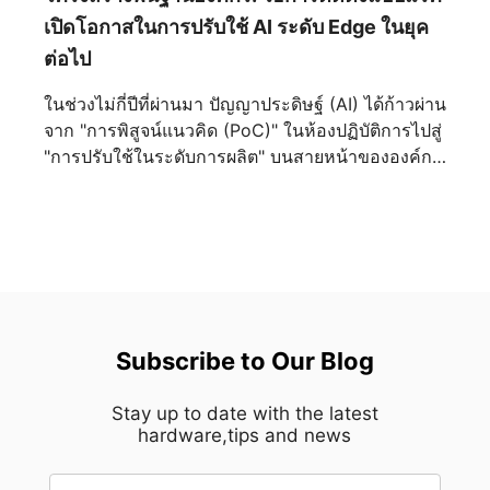
สมบูรณ์แบบ ตลอดหน้าประวัติศาสตร์ ความสมมาตร
เปิดโอกาสในการปรับใช้ AI ระดับ Edge ในยุค
เป็นตัวแทนของความมั่นคง ความเป็นระเบียบ
ต่อไป
เรียบร้อย และความยั่งยืน นับตั้งแต่วสถาปัตยกรรม
คลาสสิกไปจนถึงการออกแบบอุตสาหกรรมสมัยใหม่
ในช่วงไม่กี่ปีที่ผ่านมา ปัญญาประดิษฐ์ (AI) ได้ก้าวผ่าน
สายตามนุษย์มักจะดึงดูดเข้าหาองค์ประกอบที่มีความ
จาก "การพิสูจน์แนวคิด (PoC)" ในห้องปฏิบัติการไปสู่
สมดุลโดยสัญชาตญาณ MEG MAESTRO 900R นำ
"การปรับใช้ในระดับการผลิต" บนสายหน้าขององค์กร
หลักการนี้มาใช้ผ่านเลย์เอาต์เมนบอร์ดที่วางไว้ตรง
ไม่ว่าจะเป็นการตรวจสอบภาพในการผลิตอัจฉริยะ
กลาง สร้างแกนกลางทางสายตาที่ชัดเจนซึ่งกำหนด
ดิจิทัลทวิน การวินิจฉัยทางการแพทย์ หรือตัวแทน AI
ทิศทางของตัวเคสทั้งหมด ทุกองค์ประกอบถูกจัดวาง
ส่วนตัวระดับองค์กร ปัญญาประดิษฐ์ก็ผสานเข้ากับการ
รอบโครงสร้างส่วนกลางนี้ ทำให้ทั้งสองด้านแผ่ขยาย
ดำเนินงานประจำวันได้อย่างราบรื่นด้วยความเร็วที่ไม่
ออกด้วยความแม่นยำราวกระจกเงา พร้อมทั้งสร้าง
เคยมีมาก่อน อย่างไรก็ตาม ในขณะที่องค์กรต่างก็
ความรู้สึกสงบและกลมกลืนจากทุกมุมมอง ความ
เตรียมพร้อมสำหรับการนำ AI มาใช้งานในระดับ
สมมาตรนี้เป็นมากกว่าแค่ทางเลือกด้านความงาม
ขนาดใหญ่ ผู้จัดการโครงสร้างพื้นฐานด้านไอทีก็ต้อง
Subscribe to Our Blog
ด้วยการตัดสิ่งรบกวนทางสายตาที่ไม่จำเป็นออกไป
เผชิญกับความท้าทายที่เป็นจริงและเกี่ยวข้องกับปัญหา
การออกแบบจึงนำพาความสนใจไปสู่งานฝีมืออย่าง
ทางปฏิบัติอย่างยิ่ง: "เราได้เครื่องมือคอมพิวเตอร์ AI ที่
เป็นธรรมชาติ เปิดโอกาสให้ทุกๆ รายละเอียดปรากฏ
Stay up to date with the latest
ทรงพลังที่สุดแล้ว แต่เราจะใส่ไว้ที่ไหน? เราจะทำ
hardware,tips and news
เด่นชัดด้วยความคมชัดน่าทึ่ง แทนที่จะทำให้รู้สึก
อย่างไรให้มันผสานเข้ากับห้องเซิร์ฟเวอร์ไอทีที่มีอยู่
อึดอัด ตัวเคสกลับสร้างความรู้สึกมั่นใจที่เปี่ยมด้วย
ของเราได้อย่างปลอดภัยและมีประสิทธิภาพ?" เพื่อ