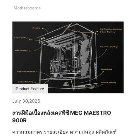
ฮาร์ดแวร์ระดับพรีเมียมเป็นรากฐาน ซอฟต์แวร์ RGB
Motherboards
ของคุณกำหนดว่าอุปกรณ์ของคุณทำงานร่วมกันได้
อย่างราบรื่นเพียงใด การเลือกโซลูชันที่ถูกต้อง
สามารถช่วยให้คุณใช้ประโยชน์เต็มที่จากระบบนิเวศ
MSI หลีกเลี่ยงความซับซ้อนในการตั้งค่าที่ไม่จำเป็น
หรือแม้กระทั่งปรับปรุงประสิทธิภาพของเครื่อง
คอมพิวเตอร์เกม RGB ของคุณ ซอฟต์แวร์ RGB ที่ดี
ที่สุดควรช่วยเพิ่มประสบการณ์ของคุณ ไม่ใช่เป็น
อุปสรรค ทำให้การเลือกของคุณเป็นเรื่องสำคัญ อะไร
คือเงื่อนไขสำคัญ 5 ประการที่กำหนดซอฟต์แวร์ RGB
ที่ดีที่สุด? 1. ซอฟต์แวร์รองรับการใช้งานร่วมกัน
ระหว่างอุปกรณ์ต่าง ๆ ได้หรือไม่ ซอฟต์แวร์รองรับ
Product Feature
การใช้งานร่วมกันอย่างราบรื่นระหว่างอุปกรณ์หลาย
ชิ้นหรือไม่ ซอฟต์แวร์ RGB ที่ดีที่สุด ควรอนุญาตให้ผู้
July 30,2026
ใช้ควบคุมแสงไฟทั่วเมนบอร์ด การ์ดกราฟิก หน่วย
งานฝีมือเบื้องหลังเคสพีซี MEG MAESTRO
ความจำ ส่วนประกอบระบบระบายความร้อน อุปกรณ์
900R
ต่อพ่วง และอุปกรณ์ของบุคคลที่สามที่เข้ากันได้จาก
อินเตอร์เฟซเดียว ความเข้ากันได้ที่กว้างขวางช่วยลด
ความสมมาตร รายละเอียด ความสมดุล ผลิตภัณฑ์
ความซับซ้อนที่ไม่จำเป็น ความต้องการใช้