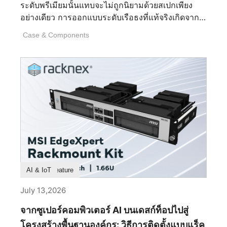
ระดับพรีเมียมนั้นแทบจะไม่ถูกนิยามด้วยสเปกเพียง
แอปพลิเคชันหลายตัว และการสิ้นเปลืองทรัพยากรที่มี
อย่างเดียว การออกแบบระดับเรือธงที่แท้จริงเกิดจาก
ค่าของโปรเซสเซอร์ แรม และที่เก็บข้อมูลของคุณ
การตัดสินใจที่มองไม่เห็นนับไม่ถ้วนซึ่งเกิดขึ้นนาน
การใช้งานพีซีที่เรียบง่ายและมีประสิทธิภาพยิ่งขึ้น
Case & Components
ก่อนที่จะมีการติดตั้งชิ้นส่วนแรก นั่นคือการตัดสินใจ
เนื่องจากราคาของชิ้นส่วนที่สูงขึ้นในขณะนี้ 2. การ
เกี่ยวกับสัดส่วน รูปทรง วัสดุ การผลิต และวินัยในการ
ปรับแต่งละเอียดอย่างไร — สี เอฟเฟกต์ และโปรไฟล์?
ขัดเกลาทุกรายละเอียดจนเหลือไว้แต่สิ่งที่สมบูรณ์แบบ
ตัวเลือกการปรับแต่งไฟ RGB มีความยืดหยุ่นเพียงไร
ที่สุด MEG MAESTRO 900R คือตัวแทนของปรัชญา
รวมถึงสี เอฟเฟกต์ และโปรไฟล์? โหมดไฟ RGB: 10
นี้อย่างแท้จริง ในฐานะเคสระดับเรือธงของ MSI เคสนี้
โหมดไฟในตัว รวมถึง Wave, Steady, Flame,
ไม่ได้ถูกออกแบบมาเพื่อให้เป็นเพียงแค่ตู้อวดโฉม
Breath, CPU Temperature, Color Ring, [...]
ฮาร์ดแวร์ไฮเอนด์เท่านั้น แต่ถูกรังสรรค์ให้เป็นชิ้นงาน
สถาปัตยกรรมชิ้นเอก ที่ซึ่งความแม่นยำทางวิศวกรรม
และความประณีตงดงามผสานกันอย่างลงตัว ทุกๆ เส้น
สาย ทุกพื้นผิว และทุกการหักเหของแสงได้รับการ
ไตร่ตรองมาเป็นอย่างดี เพื่อสร้างสรรค์รูปทรงที่ดูเหนือ
Product Feature
AI & IoT
กาลเวลามากกว่าที่จะวิ่งตามกระแส ผลลัพธ์ที่ได้จึง
เป็นมากกว่าเคสพีซีระดับพรีเมียม แต่มันคือการ
July 13,2026
แสดงออกถึงงานฝีมือเชิงอุตสาหกรรม ที่ซึ่งวิศวกรรม
จากซูเปอร์คอมพิวเตอร์ AI บนเดสก์ท็อปไปสู่
โครงสร้างและความสุนทรียภาพหลอมรวมเข้าด้วยกัน
จนแยกออกจากกันไม่ได้ จุดเริ่มต้นแห่งความสมดุลอัน
โครงสร้างพื้นฐานองค์กร: วิธีการติดตั้งแบบแร็ค