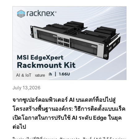
เนื่องจากราคาของชิ้นส่วนที่สูงขึ้นในขณะนี้ 2. การ
เกี่ยวกับสัดส่วน รูปทรง วัสดุ การผลิต และวินัยในการ
ปรับแต่งละเอียดอย่างไร — สี เอฟเฟกต์ และโปรไฟล์?
ขัดเกลาทุกรายละเอียดจนเหลือไว้แต่สิ่งที่สมบูรณ์แบบ
ตัวเลือกการปรับแต่งไฟ RGB มีความยืดหยุ่นเพียงไร
ที่สุด MEG MAESTRO 900R คือตัวแทนของปรัชญา
รวมถึงสี เอฟเฟกต์ และโปรไฟล์? โหมดไฟ RGB: 10
นี้อย่างแท้จริง ในฐานะเคสระดับเรือธงของ MSI เคสนี้
โหมดไฟในตัว รวมถึง Wave, Steady, Flame,
ไม่ได้ถูกออกแบบมาเพื่อให้เป็นเพียงแค่ตู้อวดโฉม
Breath, CPU Temperature, Color Ring, [...]
ฮาร์ดแวร์ไฮเอนด์เท่านั้น แต่ถูกรังสรรค์ให้เป็นชิ้นงาน
สถาปัตยกรรมชิ้นเอก ที่ซึ่งความแม่นยำทางวิศวกรรม
และความประณีตงดงามผสานกันอย่างลงตัว ทุกๆ เส้น
สาย ทุกพื้นผิว และทุกการหักเหของแสงได้รับการ
ไตร่ตรองมาเป็นอย่างดี เพื่อสร้างสรรค์รูปทรงที่ดูเหนือ
Product Feature
AI & IoT
กาลเวลามากกว่าที่จะวิ่งตามกระแส ผลลัพธ์ที่ได้จึง
เป็นมากกว่าเคสพีซีระดับพรีเมียม แต่มันคือการ
July 13,2026
แสดงออกถึงงานฝีมือเชิงอุตสาหกรรม ที่ซึ่งวิศวกรรม
จากซูเปอร์คอมพิวเตอร์ AI บนเดสก์ท็อปไปสู่
โครงสร้างและความสุนทรียภาพหลอมรวมเข้าด้วยกัน
จนแยกออกจากกันไม่ได้ จุดเริ่มต้นแห่งความสมดุลอัน
โครงสร้างพื้นฐานองค์กร: วิธีการติดตั้งแบบแร็ค
สมบูรณ์แบบ ตลอดหน้าประวัติศาสตร์ ความสมมาตร
เปิดโอกาสในการปรับใช้ AI ระดับ Edge ในยุค
เป็นตัวแทนของความมั่นคง ความเป็นระเบียบ
ต่อไป
เรียบร้อย และความยั่งยืน นับตั้งแต่วสถาปัตยกรรม
คลาสสิกไปจนถึงการออกแบบอุตสาหกรรมสมัยใหม่