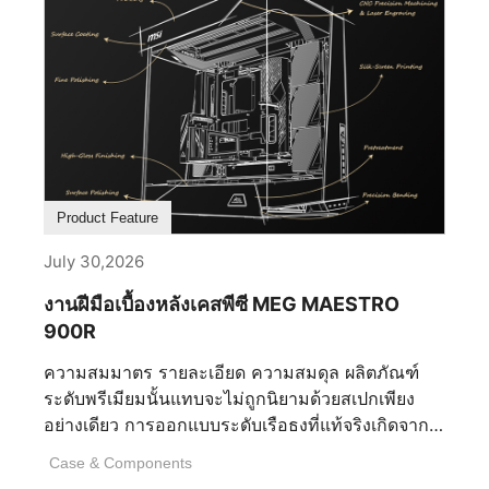
MSI หลีกเลี่ยงความซับซ้อนในการตั้งค่าที่ไม่จำเป็น
หรือแม้กระทั่งปรับปรุงประสิทธิภาพของเครื่อง
คอมพิวเตอร์เกม RGB ของคุณ ซอฟต์แวร์ RGB ที่ดี
ที่สุดควรช่วยเพิ่มประสบการณ์ของคุณ ไม่ใช่เป็น
อุปสรรค ทำให้การเลือกของคุณเป็นเรื่องสำคัญ อะไร
คือเงื่อนไขสำคัญ 5 ประการที่กำหนดซอฟต์แวร์ RGB
ที่ดีที่สุด? 1. ซอฟต์แวร์รองรับการใช้งานร่วมกัน
ระหว่างอุปกรณ์ต่าง ๆ ได้หรือไม่ ซอฟต์แวร์รองรับ
Product Feature
การใช้งานร่วมกันอย่างราบรื่นระหว่างอุปกรณ์หลาย
ชิ้นหรือไม่ ซอฟต์แวร์ RGB ที่ดีที่สุด ควรอนุญาตให้ผู้
July 30,2026
ใช้ควบคุมแสงไฟทั่วเมนบอร์ด การ์ดกราฟิก หน่วย
งานฝีมือเบื้องหลังเคสพีซี MEG MAESTRO
ความจำ ส่วนประกอบระบบระบายความร้อน อุปกรณ์
900R
ต่อพ่วง และอุปกรณ์ของบุคคลที่สามที่เข้ากันได้จาก
อินเตอร์เฟซเดียว ความเข้ากันได้ที่กว้างขวางช่วยลด
ความสมมาตร รายละเอียด ความสมดุล ผลิตภัณฑ์
ความซับซ้อนที่ไม่จำเป็น ความต้องการใช้
ระดับพรีเมียมนั้นแทบจะไม่ถูกนิยามด้วยสเปกเพียง
แอปพลิเคชันหลายตัว และการสิ้นเปลืองทรัพยากรที่มี
อย่างเดียว การออกแบบระดับเรือธงที่แท้จริงเกิดจาก
ค่าของโปรเซสเซอร์ แรม และที่เก็บข้อมูลของคุณ
การตัดสินใจที่มองไม่เห็นนับไม่ถ้วนซึ่งเกิดขึ้นนาน
การใช้งานพีซีที่เรียบง่ายและมีประสิทธิภาพยิ่งขึ้น
Case & Components
ก่อนที่จะมีการติดตั้งชิ้นส่วนแรก นั่นคือการตัดสินใจ