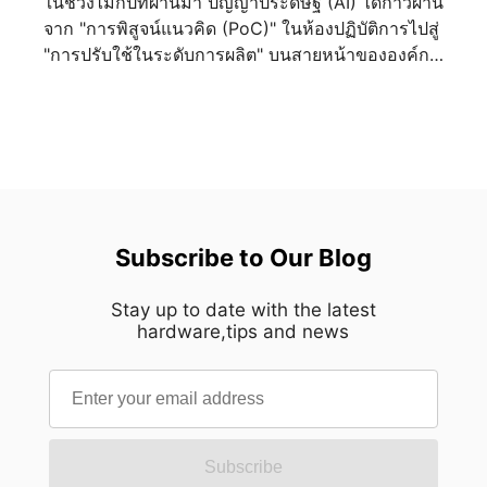
ในช่วงไม่กี่ปีที่ผ่านมา ปัญญาประดิษฐ์ (AI) ได้ก้าวผ่าน
สายตามนุษย์มักจะดึงดูดเข้าหาองค์ประกอบที่มีความ
จาก "การพิสูจน์แนวคิด (PoC)" ในห้องปฏิบัติการไปสู่
สมดุลโดยสัญชาตญาณ MEG MAESTRO 900R นำ
"การปรับใช้ในระดับการผลิต" บนสายหน้าขององค์กร
หลักการนี้มาใช้ผ่านเลย์เอาต์เมนบอร์ดที่วางไว้ตรง
ไม่ว่าจะเป็นการตรวจสอบภาพในการผลิตอัจฉริยะ
กลาง สร้างแกนกลางทางสายตาที่ชัดเจนซึ่งกำหนด
ดิจิทัลทวิน การวินิจฉัยทางการแพทย์ หรือตัวแทน AI
ทิศทางของตัวเคสทั้งหมด ทุกองค์ประกอบถูกจัดวาง
ส่วนตัวระดับองค์กร ปัญญาประดิษฐ์ก็ผสานเข้ากับการ
รอบโครงสร้างส่วนกลางนี้ ทำให้ทั้งสองด้านแผ่ขยาย
ดำเนินงานประจำวันได้อย่างราบรื่นด้วยความเร็วที่ไม่
ออกด้วยความแม่นยำราวกระจกเงา พร้อมทั้งสร้าง
เคยมีมาก่อน อย่างไรก็ตาม ในขณะที่องค์กรต่างก็
ความรู้สึกสงบและกลมกลืนจากทุกมุมมอง ความ
เตรียมพร้อมสำหรับการนำ AI มาใช้งานในระดับ
สมมาตรนี้เป็นมากกว่าแค่ทางเลือกด้านความงาม
ขนาดใหญ่ ผู้จัดการโครงสร้างพื้นฐานด้านไอทีก็ต้อง
Subscribe to Our Blog
ด้วยการตัดสิ่งรบกวนทางสายตาที่ไม่จำเป็นออกไป
เผชิญกับความท้าทายที่เป็นจริงและเกี่ยวข้องกับปัญหา
การออกแบบจึงนำพาความสนใจไปสู่งานฝีมืออย่าง
ทางปฏิบัติอย่างยิ่ง: "เราได้เครื่องมือคอมพิวเตอร์ AI ที่
เป็นธรรมชาติ เปิดโอกาสให้ทุกๆ รายละเอียดปรากฏ
Stay up to date with the latest
ทรงพลังที่สุดแล้ว แต่เราจะใส่ไว้ที่ไหน? เราจะทำ
hardware,tips and news
เด่นชัดด้วยความคมชัดน่าทึ่ง แทนที่จะทำให้รู้สึก
อย่างไรให้มันผสานเข้ากับห้องเซิร์ฟเวอร์ไอทีที่มีอยู่
อึดอัด ตัวเคสกลับสร้างความรู้สึกมั่นใจที่เปี่ยมด้วย
ของเราได้อย่างปลอดภัยและมีประสิทธิภาพ?" เพื่อ
ความเงียบสงบ นี่คือความสมดุลที่ได้รับการขัดเกลา
เชื่อมช่องว่างสุดท้ายในการปรับใช้งาน Edge AI
จนสมบูรณ์แบบ การขัดเกลาผ่านกระบวนการผลิตเก้า
โซลูชั่น MSI EdgeXpert AI Supercomputer ได้
ขั้นตอน การบรรลุความเรียบง่ายเช่นนี้จำเป็นต้อง
ประกาศอย่างเป็นทางการว่าสนับสนุนโซลูชั่นแบบแร็ค
อาศัยความซับซ้อนเบื้องหลังที่ไม่ง่าย แผงตกแต่ง
Subscribe
เมาท์ที่พัฒนาโดย Racknex, ผู้เชี่ยวชาญด้านการติด