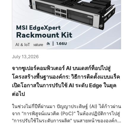
โหมดไฟในตัว รวมถึง Wave, Steady, Flame,
ไม่ได้ถูกออกแบบมาเพื่อให้เป็นเพียงแค่ตู้อวดโฉม
Breath, CPU Temperature, Color Ring, [...]
ฮาร์ดแวร์ไฮเอนด์เท่านั้น แต่ถูกรังสรรค์ให้เป็นชิ้นงาน
สถาปัตยกรรมชิ้นเอก ที่ซึ่งความแม่นยำทางวิศวกรรม
และความประณีตงดงามผสานกันอย่างลงตัว ทุกๆ เส้น
สาย ทุกพื้นผิว และทุกการหักเหของแสงได้รับการ
ไตร่ตรองมาเป็นอย่างดี เพื่อสร้างสรรค์รูปทรงที่ดูเหนือ
Product Feature
AI & IoT
กาลเวลามากกว่าที่จะวิ่งตามกระแส ผลลัพธ์ที่ได้จึง
เป็นมากกว่าเคสพีซีระดับพรีเมียม แต่มันคือการ
July 13,2026
แสดงออกถึงงานฝีมือเชิงอุตสาหกรรม ที่ซึ่งวิศวกรรม
จากซูเปอร์คอมพิวเตอร์ AI บนเดสก์ท็อปไปสู่
โครงสร้างและความสุนทรียภาพหลอมรวมเข้าด้วยกัน
จนแยกออกจากกันไม่ได้ จุดเริ่มต้นแห่งความสมดุลอัน
โครงสร้างพื้นฐานองค์กร: วิธีการติดตั้งแบบแร็ค
สมบูรณ์แบบ ตลอดหน้าประวัติศาสตร์ ความสมมาตร
เปิดโอกาสในการปรับใช้ AI ระดับ Edge ในยุค
เป็นตัวแทนของความมั่นคง ความเป็นระเบียบ
ต่อไป
เรียบร้อย และความยั่งยืน นับตั้งแต่วสถาปัตยกรรม
คลาสสิกไปจนถึงการออกแบบอุตสาหกรรมสมัยใหม่
ในช่วงไม่กี่ปีที่ผ่านมา ปัญญาประดิษฐ์ (AI) ได้ก้าวผ่าน
สายตามนุษย์มักจะดึงดูดเข้าหาองค์ประกอบที่มีความ
จาก "การพิสูจน์แนวคิด (PoC)" ในห้องปฏิบัติการไปสู่
สมดุลโดยสัญชาตญาณ MEG MAESTRO 900R นำ
"การปรับใช้ในระดับการผลิต" บนสายหน้าขององค์กร
หลักการนี้มาใช้ผ่านเลย์เอาต์เมนบอร์ดที่วางไว้ตรง
ไม่ว่าจะเป็นการตรวจสอบภาพในการผลิตอัจฉริยะ