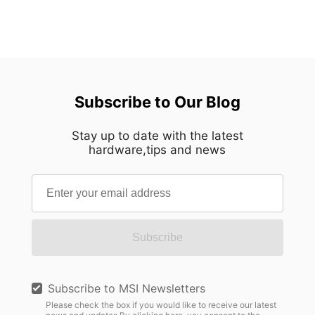
กลาง สร้างแกนกลางทางสายตาที่ชัดเจนซึ่งกำหนด
ดิจิทัลทวิน การวินิจฉัยทางการแพทย์ หรือตัวแทน AI
ทิศทางของตัวเคสทั้งหมด ทุกองค์ประกอบถูกจัดวาง
ส่วนตัวระดับองค์กร ปัญญาประดิษฐ์ก็ผสานเข้ากับการ
รอบโครงสร้างส่วนกลางนี้ ทำให้ทั้งสองด้านแผ่ขยาย
ดำเนินงานประจำวันได้อย่างราบรื่นด้วยความเร็วที่ไม่
ออกด้วยความแม่นยำราวกระจกเงา พร้อมทั้งสร้าง
เคยมีมาก่อน อย่างไรก็ตาม ในขณะที่องค์กรต่างก็
ความรู้สึกสงบและกลมกลืนจากทุกมุมมอง ความ
เตรียมพร้อมสำหรับการนำ AI มาใช้งานในระดับ
สมมาตรนี้เป็นมากกว่าแค่ทางเลือกด้านความงาม
ขนาดใหญ่ ผู้จัดการโครงสร้างพื้นฐานด้านไอทีก็ต้อง
Subscribe to Our Blog
ด้วยการตัดสิ่งรบกวนทางสายตาที่ไม่จำเป็นออกไป
เผชิญกับความท้าทายที่เป็นจริงและเกี่ยวข้องกับปัญหา
การออกแบบจึงนำพาความสนใจไปสู่งานฝีมืออย่าง
ทางปฏิบัติอย่างยิ่ง: "เราได้เครื่องมือคอมพิวเตอร์ AI ที่
เป็นธรรมชาติ เปิดโอกาสให้ทุกๆ รายละเอียดปรากฏ
Stay up to date with the latest
ทรงพลังที่สุดแล้ว แต่เราจะใส่ไว้ที่ไหน? เราจะทำ
hardware,tips and news
เด่นชัดด้วยความคมชัดน่าทึ่ง แทนที่จะทำให้รู้สึก
อย่างไรให้มันผสานเข้ากับห้องเซิร์ฟเวอร์ไอทีที่มีอยู่
อึดอัด ตัวเคสกลับสร้างความรู้สึกมั่นใจที่เปี่ยมด้วย
ของเราได้อย่างปลอดภัยและมีประสิทธิภาพ?" เพื่อ
ความเงียบสงบ นี่คือความสมดุลที่ได้รับการขัดเกลา
เชื่อมช่องว่างสุดท้ายในการปรับใช้งาน Edge AI
จนสมบูรณ์แบบ การขัดเกลาผ่านกระบวนการผลิตเก้า
โซลูชั่น MSI EdgeXpert AI Supercomputer ได้
ขั้นตอน การบรรลุความเรียบง่ายเช่นนี้จำเป็นต้อง
ประกาศอย่างเป็นทางการว่าสนับสนุนโซลูชั่นแบบแร็ค
อาศัยความซับซ้อนเบื้องหลังที่ไม่ง่าย แผงตกแต่ง
Subscribe
เมาท์ที่พัฒนาโดย Racknex, ผู้เชี่ยวชาญด้านการติด
อะลูมิเนียมความหนา 3 มม. ทุกชิ้นของ MEG
ตั้งแร็คระดับพรีเมียมชาวออสเตรีย การทำงานร่วมกัน
MAESTRO 900R ต้องผ่านกระบวนการผลิตที่ควบคุม
นี้ช่วยให้ฮาร์ดแวร์ AI ระดับขอบที่มีประสิทธิภาพสูง
อย่างพิถีพิถันถึงเก้าขั้นตอนก่อนที่จะออกมาเป็นรูปทรง
Subscribe to MSI Newsletters
สามารถเข้ากับแร็คเซิร์ฟเวอร์มาตรฐานขนาด 19 นิ้ว
สมบูรณ์ แต่ละขั้นตอนต่อยอดจากขั้นตอนก่อนหน้า
Please check the box if you would like to receive our latest
ได้อย่างสมบูรณ์แบบ ทำให้องค์กรสามารถสร้าง