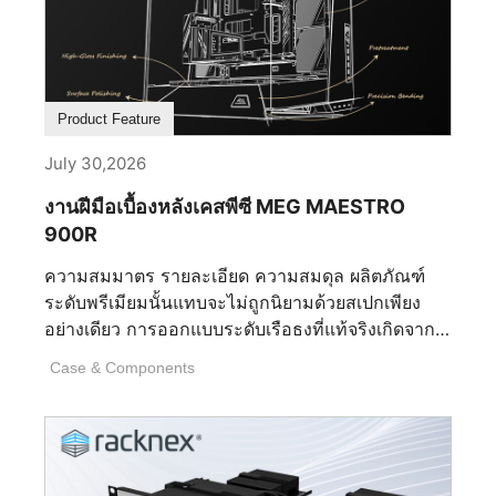
อุปสรรค ทำให้การเลือกของคุณเป็นเรื่องสำคัญ อะไร
คือเงื่อนไขสำคัญ 5 ประการที่กำหนดซอฟต์แวร์ RGB
ที่ดีที่สุด? 1. ซอฟต์แวร์รองรับการใช้งานร่วมกัน
ระหว่างอุปกรณ์ต่าง ๆ ได้หรือไม่ ซอฟต์แวร์รองรับ
Product Feature
การใช้งานร่วมกันอย่างราบรื่นระหว่างอุปกรณ์หลาย
ชิ้นหรือไม่ ซอฟต์แวร์ RGB ที่ดีที่สุด ควรอนุญาตให้ผู้
July 30,2026
ใช้ควบคุมแสงไฟทั่วเมนบอร์ด การ์ดกราฟิก หน่วย
งานฝีมือเบื้องหลังเคสพีซี MEG MAESTRO
ความจำ ส่วนประกอบระบบระบายความร้อน อุปกรณ์
900R
ต่อพ่วง และอุปกรณ์ของบุคคลที่สามที่เข้ากันได้จาก
อินเตอร์เฟซเดียว ความเข้ากันได้ที่กว้างขวางช่วยลด
ความสมมาตร รายละเอียด ความสมดุล ผลิตภัณฑ์
ความซับซ้อนที่ไม่จำเป็น ความต้องการใช้
ระดับพรีเมียมนั้นแทบจะไม่ถูกนิยามด้วยสเปกเพียง
แอปพลิเคชันหลายตัว และการสิ้นเปลืองทรัพยากรที่มี
อย่างเดียว การออกแบบระดับเรือธงที่แท้จริงเกิดจาก
ค่าของโปรเซสเซอร์ แรม และที่เก็บข้อมูลของคุณ
การตัดสินใจที่มองไม่เห็นนับไม่ถ้วนซึ่งเกิดขึ้นนาน
การใช้งานพีซีที่เรียบง่ายและมีประสิทธิภาพยิ่งขึ้น
Case & Components
ก่อนที่จะมีการติดตั้งชิ้นส่วนแรก นั่นคือการตัดสินใจ
เนื่องจากราคาของชิ้นส่วนที่สูงขึ้นในขณะนี้ 2. การ
เกี่ยวกับสัดส่วน รูปทรง วัสดุ การผลิต และวินัยในการ
ปรับแต่งละเอียดอย่างไร — สี เอฟเฟกต์ และโปรไฟล์?
ขัดเกลาทุกรายละเอียดจนเหลือไว้แต่สิ่งที่สมบูรณ์แบบ
ตัวเลือกการปรับแต่งไฟ RGB มีความยืดหยุ่นเพียงไร
ที่สุด MEG MAESTRO 900R คือตัวแทนของปรัชญา
รวมถึงสี เอฟเฟกต์ และโปรไฟล์? โหมดไฟ RGB: 10
นี้อย่างแท้จริง ในฐานะเคสระดับเรือธงของ MSI เคสนี้