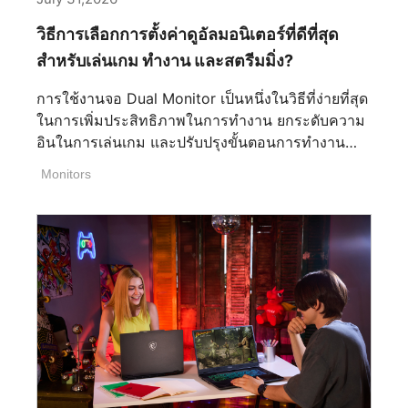
วิธีการเลือกการตั้งค่าดูอัลมอนิเตอร์ที่ดีที่สุด
สำหรับเล่นเกม ทำงาน และสตรีมมิ่ง?
การใช้งานจอ Dual Monitor เป็นหนึ่งในวิธีที่ง่ายที่สุด
ในการเพิ่มประสิทธิภาพในการทำงาน ยกระดับความ
อินในการเล่นเกม และปรับปรุงขั้นตอนการทำงาน
สำหรับการสร้างสรรค์คอนเทนต์และการสตรีม ไม่ว่า
Monitors
คุณจะเป็นเกมเมอร์ สตรีมเมอร์ หรือครีเอเตอร์ การ
เลือกชุดจอภาพที่เหมาะสมจะช่วยให้คุณมีพื้นที่หน้า
จอมากขึ้น ทำหลายอย่างพร้อมกันได้ลื่นไหลยิ่งขึ้น
และมอบประสบการณ์โดยรวมที่ดีกว่าสำหรับคุณ
อย่างไรก็ตาม การเลือกชุดจอภาพคู่ที่ดีที่สุดนั้นมีราย
ละเอียดมากกว่าการแค่นำจอภาพสองจอมาวางไว้ข้าง
กัน ปัจจัยต่างๆ เช่น ขนาดหน้าจอ ความละเอียด อัตรา
การรีเฟรช เทคโนโลยีพาเนล และการเชื่อมต่อ ล้วนมี
บทบาทสำคัญในการสร้างชุดอุปกรณ์ที่มีประสิทธิภาพ
และใช้งานได้อย่างสะดวกสบาย ในคู่มือนี้ เราจะ
อธิบายทุกสิ่งที่คุณจำเป็นต้องรู้เพื่อเลือกชุดจอภาพคู่ที่