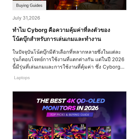
ดีที่สุดให้ตรงกับความต้องการของคุณ ทำไมต้องเลือก
Buying Guides
ใช้งาน Dual-Monitor? ผู้ใช้หลายคนเริ่มต้นด้วย
July 31,2026
จอภาพเดี่ยว แต่ไม่นานก็มักจะพบข้อจำกัดเมื่อต้องเล่น
เกม ทำงาน หรือสร้างสรรค์ผลงานภายในหน้าจอเดียว
ทำไม Cyborg คือความคุ้มค่าที่ลงตัวของ
แม้ว่าจอภาพเดี่ยวจะช่วยให้คุณเริ่มต้นได้ แต่การ
โน้ตบุ๊กสำหรับการเล่นเกมและทำงาน
ขยายไปสู่ระบบจอภาพคู่จะพลิกโฉมวิธีการเล่นเกม
การทำงาน และการสร้างสรรค์ของคุณไปอย่างสิ้นเชิง
ในปัจจุบันโน้ตบุ๊กมีตัวเลือกที่หลากหลายซึ่งในแต่ละ
ไม่มีเวลาไหนเหมาะกับการอัปเกรดไปกว่านี้อีกแล้ว
รุ่นก็ตอบโจทย์การใช้งานที่แตกต่างกัน แต่ในปี 2026
ปลดล็อกส่วนลดสุดคุ้มแบบแพ็กคู่ได้ที่ MSI E-shop
นี้มีรุ่นที่เล่นเกมและการใช้งานที่คุ้มค่า ซึ่ง Cyborg
กับดีลจอภาพคู่ และเติมเต็มพื้นที่ทำงานขั้นดีเยี่ยม ของ
ถือว่าเป็นรุ่นที่มีประสิทธิภาพเหมาะสม พร้อมเล่นเกม
Laptops
คุณด้วยแขนจับจอภาพ ที่ร่วมรายการในราคาลด
ในปัจจุบันได้อย่างลงตัว พร้อมการใช้งานเทคโนโลยี
พิเศษ 50% การสร้างชุดทำงานที่สะอาดตา ถูกหลัก
ใหม่ล่าสุดกับการ์ดจอซีรีส์ RTX Cyborg เหมาะสม
สรีรศาสตร์ และมีประสิทธิภาพสูง จึงไม่เคยง่ายขนาด
กับใคร? สำหรับซีรีส์ Cyborg นี้ เหมาะสมสำหรับผู้ที่
นี้มาก่อน ประสบการณ์การเล่นเกมที่ดียิ่งขึ้น หลุดพ้น
ใช้งานเล่นเกมที่ไม่ได้ใช้ทรัพยการสูงแต่ก็ยังคงความ
จากข้อจำกัดของหน้าจอเดียว การตั้งค่าจอภาพคู่จะ
สามารถในการเล่นเกมได้ ซึ่งเกมกาชาในปัจจุบันเป็น
ช่วยขยายมุมมองของคุณ ดึงดูดให้คุณอินไปกับเกม
ที่นิยมสูงอย่างมาก จึงทำให้ Cyborg เป็นที่นิยมอย่าง
มากยิ่งขึ้น และมอบประสบการณ์ภาพที่กว้างขวาง
มาก ในแง่ข้อหน้าจอที่สวยงาม รองรับเทคโนโลยีใหม่
และสมจริงอย่างแท้จริง ซึ่งจะพาคุณไปอยู่ใจกลางของ
การเล่นเกมที่ประสิทธิภาพ แบตเตอรี่ทนทานในน้ำ