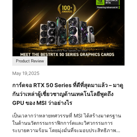
เฉพาะ อย่างไรก็ตาม เพื่อให้เป็นไปตามมาตรฐาน
พลังงานสากลอย่างเคร่งครัด จอภาพของคุณมักจะถูก
ตั้งค่าเริ่มต้นมาเป็น Eco Mode ซึ่งแม้จะประหยัด
พลังงาน แต่ก็จำกัดความสว่างและความสดใสของ
หน้าจอ เพื่อสัมผัสประสบการณ์ภาพที่แท้จริงของ
จอภาพ MSI เราขอแนะนำอย่างยิ่งให้เปลี่ยนไปใช้
โปรไฟล์เฉพาะทางด้านล่างนี้ โดยชื่อโปรไฟล์อาจอยู่
ในหมวด Game Mode, Pro Mode หรือ Mode ทั้งนี้
Product Review
ขึ้นอยู่กับรุ่นที่คุณใช้งาน 1. สำหรับการเล่นเกมแนว
แข่งขัน ชัยชนะอยู่ที่รายละเอียด โหมดเหล่านี้ถูกปรับ
May 19,2025
แต่งมาเพื่อความเร็ว การมองเห็น และเวลาในการ
การ์ดจอ RTX 50 Series ที่ดีที่สุดมาแล้ว – มาดู
ตอบสนอง FPS Mode (First-Person Shooter)
เหมาะสำหรับ: CS2, VALORANT, Fortnite, Call [...]
กันว่าเหล่าผู้เชี่ยวชาญด้านเทคโนโลยีพูดถึง
GPU ของ MSI ว่าอย่างไร
เป็นเวลากว่าหลายทศวรรษที่ MSI ได้สร้างมาตรฐาน
ในด้านนวัตกรรมกราฟิกการ์ดและวิศวกรรมการ
ระบายความร้อน โดยมุ่งมั่นที่จะมอบประสิทธิภาพ