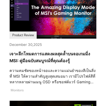
โปรเซสเซอร์ AMD และ Intel รุ่นปัจจุบัน และทำการ
ทดสอบ Cinebench R23 และ AIDA64 FPU เพื่อ
ตรวจสอบประสิทธิภาพการระบายความร้อนของ
โปรเซสเซอร์ที่มี TDP ต่างกัน ผลลัพธ์มีไว้เพื่อเป็น
ข้อมูลอ้างอิงสำหรับผู้ที่ชอบประกอบเครื่อง
คอมพิวเตอร์ด้วยตนเอง ผลการทดสอบประสิทธิภาพ
Product Review
เราทดสอบโปรเซสเซอร์ [...]
December 30,2025
เจาะลึกโหมดการแสดงผลสุดล้ำบนจอเกมมิ่ง
MSI: คู่มือฉบับสมบูรณ์ที่คุณต้องรู้
ความคมชัดของหน้าจอและความแม่นยำของสีเป็นสิ่ง
ที่ MSI ให้ความสำคัญสูงสุดเสมอมา เรามีโปรไฟล์สีที่
หลากหลายผ่านเมนู OSD หรือซอฟต์แวร์ Gaming
Intelligence ซึ่งออกแบบมาเพื่อดึงศักยภาพสูงสุดของ
Monitors
จอภาพของคุณออกมา ไม่ว่าคุณจะกำลังเล็งยิงคู่ต่อสู้
เพลิดเพลินกับภาพยนตร์ระดับมาสเตอร์พีซ หรือ
ทำงานออกแบบ ก็มีโปรไฟล์ที่ปรับแต่งมาเพื่อคุณโดย