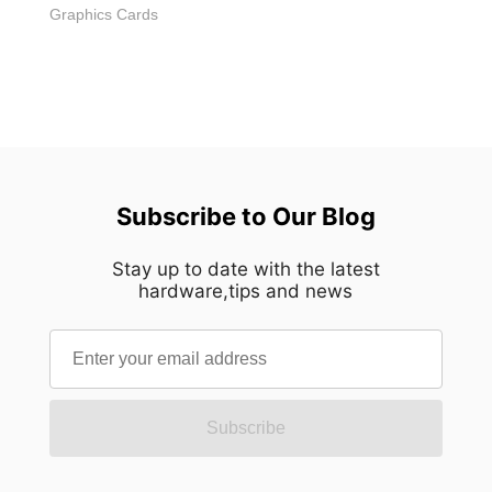
คุณภาพการประกอบ และโซลูชันระบายความร้อนขั้น
Graphics Cards
สูงให้กับทั้งเกมเมอร์และมืออาชีพ ตั้งแต่ช่วงปลาย
ทศวรรษ 1990 ที่เราเปิดตัวกราฟิกการ์ดรุ่นแรก เป้า
หมายของเรามีไม่กี่อย่างที่ชัดเจน — ทำให้การโอ
เวอร์คล็อกง่ายขึ้นและเข้าถึงได้มากขึ้น มอบ
ประสิทธิภาพระดับท็อปทันทีที่ใช้งาน ลดระดับเสียง
รบกวน และยกระดับคุณภาพการประกอบและความ
เชื่อถือได้ เราได้สานต่อเป้าหมายนี้มาจนถึงวันนี้ผ่าน
นวัตกรรมสำคัญทั้งในซอฟต์แวร์ ฮาร์ดแวร์ และ
Subscribe to Our Blog
วิศวกรรม ตั้งแต่ดีไซน์สีดำ-แดงอันเป็นเอกลักษณ์ ไป
จนถึงผลิตภัณฑ์ซีรีส์ SUPRIM รุ่นล่าสุด MSI ยังคงยึด
Stay up to date with the latest
hardware,tips and news
มั่นในการยกระดับความน่าเชื่อถือและวิศวกรรมในทุก
รุ่นใหม่ และตอนนี้กับ RTX 50 ซีรีส์ใหม่ล่าสุด คุณจะ
ได้สัมผัสกับการระบายความร้อนที่เหนือระดับ ความ
สามารถในการโอเวอร์คล็อกที่น่าประทับใจ และ
คุณภาพการประกอบระดับพรีเมียมที่เป็นเอกลักษณ์
ของ MSI มาโดยตลอด เรารู้สึกสนุกและภาคภูมิใจเป็น
Subscribe
อย่างมากกับการออกแบบกราฟิกการ์ดรุ่นนี้ และเรา
รู้สึกซาบซึ้งกับเสียงชื่นชมจากทั่วโลกอย่างแท้จริง