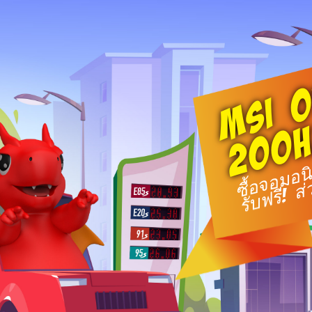
MSI O
200
รับฟรี! ส
ซื้อจอมอน