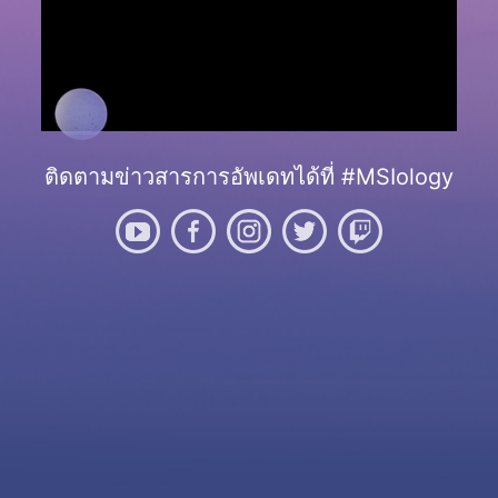
ติดตามข่าวสารการอัพเดทได้ที่ #MSIology