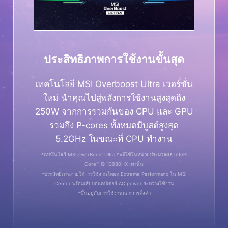
ประสิทธิภาพการใช้งานขั้นสุด
เทคโนโลยี MSI Overboost Ultra เวอร์ชั่น
ใหม่ นำคุณไปสู่พลังการใช้งานสูงสุดถึง
250W จากการรวมกันของ CPU และ GPU
รวมถึง P-cores ทั้งหมดมีบูสต์สูงสุด
5.2GHz ในขณะที่ CPU ทำงาน
*เทคโนโลยี MSI OverBoost Ultra จะมีใช้ในหน่วยประมวลผล Intel®
Core™ i9-13980HX เท่านั้น
*ประสิทธิภาพภายใต้การใช้งานโหมด Extreme Performanc ใน MSI
Center พร้อมเสียบอแดปเตอร์ AC power ระหว่างใช้งาน
*ขึ้นอยู่กับการใช้งานและการตั้งค่า