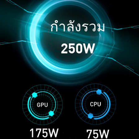
กำลังรวม
250W