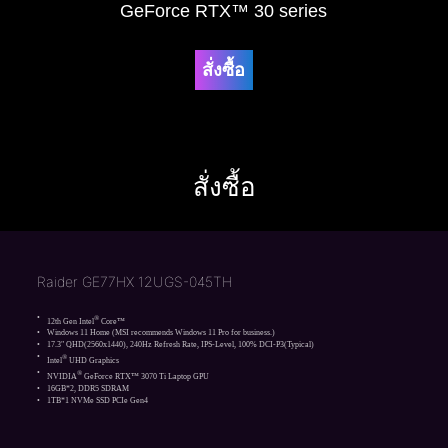
GeForce RTX™ 30 series
สั่งซื้อ
สั่งซื้อ
Raider GE77HX 12UGS-045TH
®
12th Gen Intel
Core™
Windows 11 Home (MSI recommends Windows 11 Pro for business.)
17.3" QHD(2560x1440), 240Hz Refresh Rate, IPS-Level, 100% DCI-P3(Typical)
®
Intel
UHD Graphics
®
NVIDIA
GeForce RTX™ 3070 Ti Laptop GPU
16GB*2, DDR5 SDRAM
1TB*1 NVMe SSD PCIe Gen4