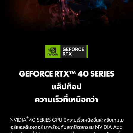
Katana 17 B13VFK-620TH
®
13th Gen Intel
Core™ i9-13900H processor
Windows 11 Home (MSI recommends Windows 11 Pro for business.)
17.3" QHD(2560x1440), 240Hz Refresh Rate, IPS-Level, 100% DCI-P3(Typical)
®
®
®
®
Intel
Iris
Xe (*Intel
Iris
Xe Graphics capability requires the system to be configured with dual-channel
memory)
®
NVIDIA
GeForce RTX™ 4060 Laptop GPU powers advanced AI with 233 AI TOPS
8GB*2, DDR5-5200
1TB*1 NVMe SSD PCIe Gen4
GEFORCE RTX™ 40 SERIES
แล็ปท็อป
Katana 17 B13VEK-889TH
ความเร็วที่เหนือกว่า
®
13th Gen Intel
Core™ i7-13620H processor
Windows 11 Home (MSI recommends Windows 11 Pro for business.)
Office Home 2024 included
17.3" FHD(1920x1080), 144Hz Refresh Rate, IPS-Level
®
Intel
UHD Graphics
®
NVIDIA
40 SERIES GPU มีความเร็วเหนือชั้นสำหรับเกมเม
®
NVIDIA
GeForce RTX™ 4050 Laptop GPU powers advanced AI with 194 AI TOPS
8GB*2, DDR5-5200
อร์และครีเอเตอร์ มาพร้อมกับสถาปัตยกรรม NVIDIA Ada
512GB*1 NVMe SSD PCIe Gen4