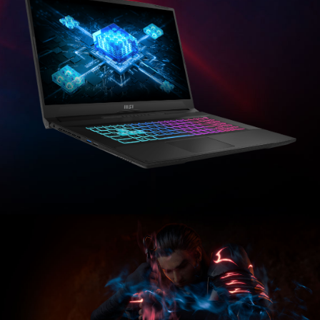
Katana 17 B13VGK-1269TH
®
13th Gen Intel
Core™ i9-13900H processor
Windows 11 Home (MSI recommends Windows 11 Pro for business.)
Office Home 2024 included
17.3" FHD(1920x1080), 144Hz Refresh Rate, IPS-Level
®
®
®
®
Intel
Iris
Xe (*Intel
Iris
Xe Graphics capability requires the system to be configured with dual-channel
memory)
®
NVIDIA
GeForce RTX™ 4070 Laptop GPU powers advanced AI with 321 AI TOPS
8GB*2, DDR5-5200
1TB*1 NVMe SSD PCIe Gen4
Katana 17 B13VEK-453TH
®
13th Gen Intel
Core™ i7-13620H processor
Windows 11 Home (MSI recommends Windows 11 Pro for business.)
17.3" FHD(1920x1080), 144Hz Refresh Rate, IPS-Level
®
Intel
UHD Graphics
®
NVIDIA
GeForce RTX™ 4050 Laptop GPU powers advanced AI with 194 AI TOPS
8GB*2, DDR5-5200
512GB*1 NVMe SSD PCIe Gen4