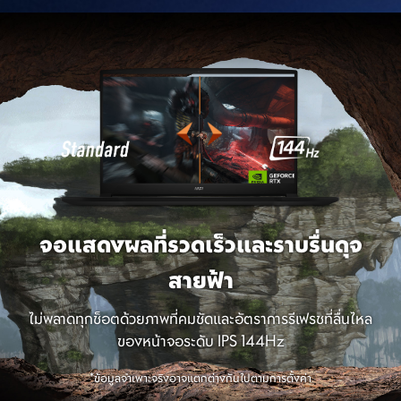
จอแสดงผลที่รวดเร็วและราบรื่นดุจ
สายฟ้า
ไม่พลาดทุกช็อตด้วยภาพที่คมชัดและอัตราการรีเฟรชที่ลื่นไหล
ของหน้าจอระดับ IPS 144Hz
*ข้อมูลจำเพาะจริงอาจแตกต่างกันไปตามการตั้งค่า