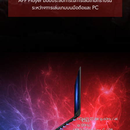
APP Player มอบประสบการณ์การเล่นเกมที่ราบรื่น
ระหว่างการเล่นเกมบนมือถือและ PC
HDMI™ 2.1
(8K @ 60Hz / 4K
RJ45