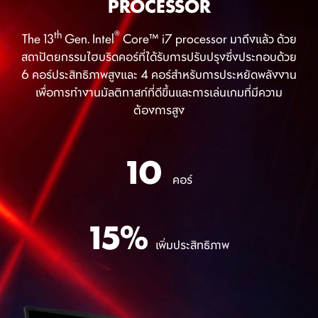
PROCESSOR
®
13th Gen Intel
Core™ i9-13900H processor
Windows 11 Home (MSI recommends Windows 11 Pro for business.)
th
®
The 13
Gen. Intel
Core™ i7 processor มาถึงแล้ว ด้วย
Office Home 2024 included
17.3" QHD(2560x1440), 240Hz Refresh Rate, IPS-Level, 100% DCI-P3(Typical)
สถาปัตยกรรมไฮบริดคอร์ที่ได้รับการปรับปรุงซึ่งประกอบด้วย
®
®
®
®
Intel
Iris
Xe (*Intel
Iris
Xe Graphics capability requires the system to be configured with dual-channel
memory)
6 คอร์ประสิทธิภาพสูงและ 4 คอร์สำหรับการประหยัดพลังงาน
®
NVIDIA
GeForce RTX™ 4070 Laptop GPU powers advanced AI with 321 AI TOPS
เพื่อการทำงานมัลติทาสก์ที่ดีขึ้นและการเล่นเกมที่มีความ
8GB*2, DDR5-5200
1TB*1 NVMe SSD PCIe Gen4
ต้องการสูง
10
Katana 17 B13VEK-1256TH
คอร์
®
13th Gen Intel
Core™ i7-13620H processor
Windows 11 Home (MSI recommends Windows 11 Pro for business.)
Office Home 2024 included
15%
17.3" FHD(1920x1080), 144Hz Refresh Rate, IPS-Level
®
Intel
UHD Graphics
®
เพิ่มประสิทธิภาพ
NVIDIA
GeForce RTX™ 4050 Laptop GPU powers advanced AI with 194 AI TOPS
8GB*2, DDR5-5200
512GB*1 NVMe SSD PCIe Gen4