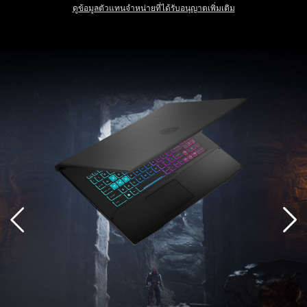
17.3" FHD(1920x1080), 144Hz Refresh Rate, IPS-Level
ดูข้อมูลตัวแทนจำหน่ายที่ได้รับอนุญาตเพิ่มเติม
®
Intel
UHD Graphics
®
NVIDIA
GeForce RTX™ 4060 Laptop GPU powers advanced AI with 233 AI TOPS
8GB*2, DDR5-5200
1TB*1 NVMe SSD PCIe Gen4
Katana 17 B13VEK-1008TH
®
13th Gen Intel
Core™ i7-13620H processor
Windows 11 Home (MSI recommends Windows 11 Pro for business.)
Office Home 2024 included
17.3" FHD(1920x1080), 144Hz Refresh Rate, IPS-Level
®
Intel
UHD Graphics
®
NVIDIA
GeForce RTX™ 4050 Laptop GPU powers advanced AI with 194 AI TOPS
8GB*2, DDR5-5200
512GB*1 NVMe SSD PCIe Gen4
Katana 17 B13VGK-1063TH
®
13th Gen Intel
Core™ i9-13900H processor