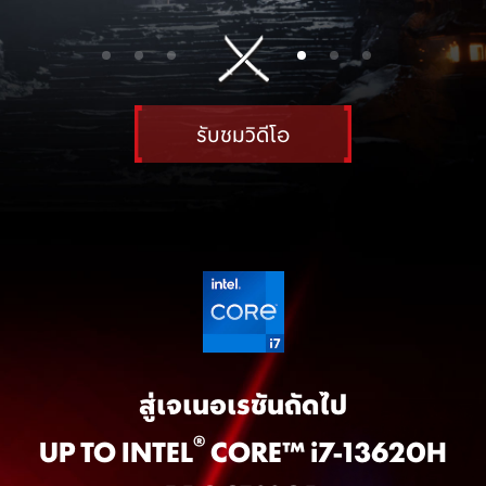
Windows 11 Home (MSI recommends Windows 11 Pro for business.)
Office Home 2024 included
17.3" FHD(1920x1080), 144Hz Refresh Rate, IPS-Level
®
®
®
®
Intel
Iris
Xe (*Intel
Iris
Xe Graphics capability requires the system to be configured with dual-channel
memory)
®
NVIDIA
GeForce RTX™ 4070 Laptop GPU powers advanced AI with 321 AI TOPS
8GB*2, DDR5-5200
1TB*1 NVMe SSD PCIe Gen4
รับชมวิดีโอ
Katana 17 B13VFK-1064TH
®
13th Gen Intel
Core™ i7-13620H processor
Windows 11 Home (MSI recommends Windows 11 Pro for business.)
Office Home 2024 included
17.3" FHD(1920x1080), 144Hz Refresh Rate, IPS-Level
®
Intel
UHD Graphics
®
NVIDIA
GeForce RTX™ 4060 Laptop GPU powers advanced AI with 233 AI TOPS
8GB*2, DDR5-5200
1TB*1 NVMe SSD PCIe Gen4
สู่เจเนอเรชันถัดไป
®
UP TO INTEL
CORE™ i7-13620H
Katana 17 B13VGK-1241TH