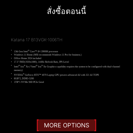
สั่งซื้อตอนนี้
Katana 17 B13VGK-1006TH
®
13th Gen Intel
Core™ i9-13900H processor
Windows 11 Home (MSI recommends Windows 11 Pro for business.)
Office Home 2024 included
17.3" FHD(1920x1080), 144Hz Refresh Rate, IPS-Level
®
®
®
®
Intel
Iris
Xe (*Intel
Iris
Xe Graphics capability requires the system to be configured with dual-channel
memory)
®
NVIDIA
GeForce RTX™ 4070 Laptop GPU powers advanced AI with 321 AI TOPS
8GB*2, DDR5-5200
1TB*1 NVMe SSD PCIe Gen4
Katana 17 B13VFK-1007TH
®
13th Gen Intel
Core™ i7-13620H processor
MORE OPTIONS
Windows 11 Home (MSI recommends Windows 11 Pro for business.)
Office Home 2024 included