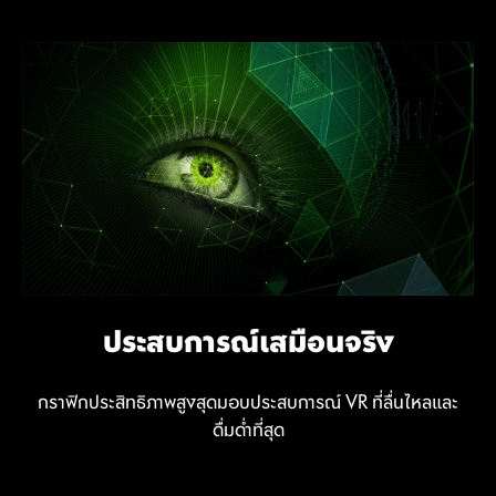
โหมดกราฟิกแยก เปลี่ยนเส้นทาง
ระบบการตอบสนองของ NVIDIA
ประสบการณ์เสมือนจริง
แถบที่ปรับขนาดได้
พลังในพริบตา
REFLEX
Resizable BAR เป็นฟีเจอร์ขั้นสูงของ PCI Express ที่ช่วยให้
กราฟิกประสิทธิภาพสูงสุดมอบประสบการณ์ VR ที่ลื่นไหลและ
เลือกระหว่าง "โหมดกราฟิกแยก" หรือ "โหมดกราฟิก
CPU สามารถเข้าถึงบัฟเฟอร์เฟรม GPU ทั้งหมดได้ในคราวเดียว
ชัยชนะวัดเป็นมิลลิวินาที
ดื่มด่ำที่สุด
MSHybrid" (NVIDIA Optimus) เทคโนโลยีกราฟิกแบบสลับ
ซึ่งช่วยปรับปรุงประสิทธิภาพในหลายๆ เกม
ได้มอบประสิทธิภาพการเล่นเกมที่ทรงพลังและประสิทธิภาพด้วย