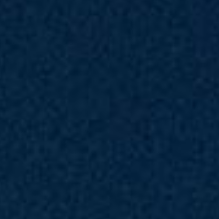
Cyborg 15 B2RWEKG-682THCP
®
Intel
Core™ 7 processor 240H
Windows 11 Pro
15.6" FHD(1920x1080), 144Hz Refresh Rate, IPS-Level, 100%sRGB(Typical)
®
Intel
Graphics
®
NVIDIA
GeForce RTX™ 5050 Laptop GPU powers advanced AI
8GB*2
512GB*1