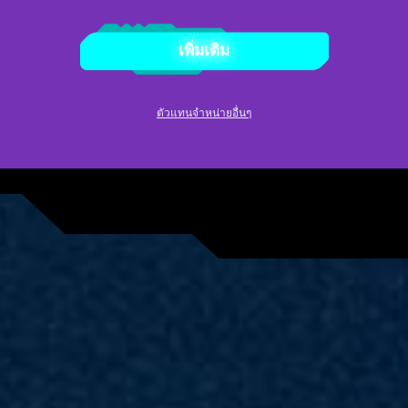
เพิ่มเติม
ตัวแทนจำหน่ายอื่นๆ
Cyborg 15 B2RWEKG-057TH
®
Intel
Core™ 5 processor 210H
Windows 11 Home (MSI recommends Windows 11 Pro for business.)
Office Home 2024 included
15.6" FHD(1920x1080), 144Hz Refresh Rate, IPS-Level, 100%sRGB(Typical)
®
Intel
Graphics
®
NVIDIA
GeForce RTX™ 5050 Laptop GPU powers advanced AI
16GB*1
512GB*1