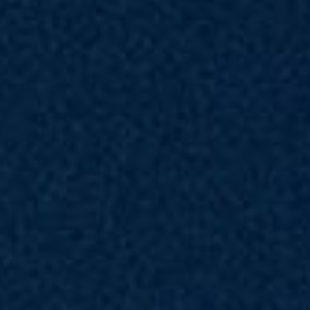
Cyborg 15 B2RWFKG-058TH
®
Intel
Core™ 7 processor 240H
Windows 11 Home (MSI recommends Windows 11 Pro for business.)
Office Home 2024 included
15.6" FHD(1920x1080), 144Hz Refresh Rate, IPS-Level, 100%sRGB(Typical)
®
Intel
Graphics
®
NVIDIA
GeForce RTX™ 5060 Laptop GPU powers advanced AI with 572 AI TOPS
16GB*1
512GB*1