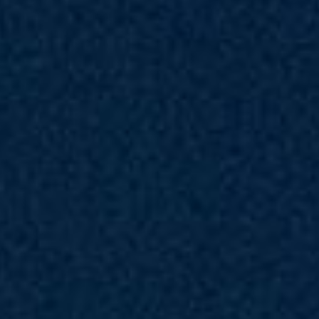
Cyborg 15 B2RWFKG-059TH
®
Intel
Core™ 5 processor 210H
Windows 11 Home (MSI recommends Windows 11 Pro for business.)
Office Home 2024 included
15.6" FHD(1920x1080), 144Hz Refresh Rate, IPS-Level, 100%sRGB(Typical)
®
Intel
Graphics
®
NVIDIA
GeForce RTX™ 5060 Laptop GPU powers advanced AI with 572 AI TOPS
16GB*1
512GB*1