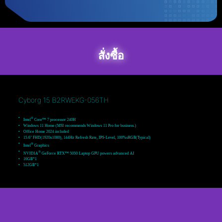
สั่งซื้อ
Cyborg 15 B2RWEKG-056TH
®
Intel
Core™ 7 processor 240H
Windows 11 Home (MSI recommends Windows 11 Pro for business.)
Office Home 2024 included
15.6" FHD(1920x1080), 144Hz Refresh Rate, IPS-Level, 100%sRGB(Typical)
®
Intel
Graphics
®
NVIDIA
GeForce RTX™ 5050 Laptop GPU powers advanced AI
16GB*1
512GB*1