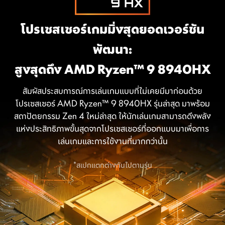
โปรเซสเซอร์เกมมิ่งสุดยอดเวอร์ชัน
Crosshair A17 HX D8WFKG-016TH
พัฒนา:
AMD Ryzen™ 7 8840HX processor
Windows 11 Home (MSI recommends Windows 11 Pro for business.)
Office Home 2024 included
สูงสุดถึง AMD Ryzen™ 9 8940HX
17" QHD+(2560x1600), 240Hz Refresh Rate, IPS-Level, 100% DCI-P3(Typical)
AMD Radeon™ 610M
®
NVIDIA
GeForce RTX™ 5060 Laptop GPU powers advanced AI with 572 AI TOPS
8GB*2
สัมผัสประสบการณ์การเล่นเกมแบบที่ไม่เคยมีมาก่อนด้วย
1TB*1
โปรเซสเซอร์ AMD Ryzen™ 9 8940HX รุ่นล่าสุด มาพร้อม
สถาปัตยกรรม Zen 4 ใหม่ล่าสุด ให้นักเล่นเกมสามารถดึงพลัง
แห่งประสิทธิภาพขั้นสุดจากโปรเซสเซอร์ที่ออกแบบมาเพื่อการ
เล่นเกมและการใช้งานที่มากกว่านั้น
*สเปกแตกต่างกันไปตามรุ่น