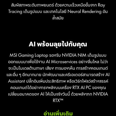
สัมผัสภาพระดับภาพยนตร์ ด้วยความเร็วเหนือชั้นจาก Ray
Tracing เต็มรูปแบบ และเทคโนโลยี Neural Rendering อัน
ล้ำสมัย
NVIDIA DLSS 4
Full Ray Tracing พร้อม Neural
AI พร้อมลุยไปกับคุณ
เร็วแรงเหนือชั้น ภาพสวยเหนือใคร ขับ
Rendering อัจฉริยะ
เคลื่อนด้วย AI
MSI Gaming Laptop รองรับ NVIDIA NIM เต็มรูปแบบ
ออกแบบมาเพื่อใช้งาน AI Microservices อย่างลื่นไหล ไม่ว่า
ความสมจริงที่เปลี่ยนเกม
DLSS คือชุดเทคโนโลยีเรนเดอร์ภาพอัจฉริยะที่ใช้ AI ในการเพิ่ม
จะเป็นโมเดลด้านภาษา เสียง การมองเห็น การสร้างคอนเทนต์
FPS ลดความหน่วง และยกระดับคุณภาพของภาพอย่างชัดเจน
และอื่น ๆ อีกมากมาย นักพัฒนาและครีเอเตอร์สามารถสร้าง AI
สถาปัตยกรรม NVIDIA Blackwell ปลดล็อกความสมจริง
ล่าสุดกับ DLSS 4 มาพร้อมฟีเจอร์ Multi Frame Generation
Assistant ปลั๊กอินเพิ่มประสิทธิภาพ หรือเวิร์กโฟลว์สร้างสรรค์
ระดับใหม่ด้วย Full Ray Tracing ที่พลิกโฉมการเล่นเกม ด้วย
การสร้างเฟรมหลายชุด, Ray Reconstruction ที่สมจริงยิ่งขึ้น
คอนเทนต์ได้อย่างทรงพลังบนเครื่อง RTX AI PC ของคุณ
ภาพที่คมชัดแบบภาพยนตร์ในระดับความเร็วที่ไม่เคยมีมาก่อน
และ Super Resolution ที่เหนือระดับ — ทั้งหมดนี้ขับเคลื่อน
เปลี่ยนอนาคตของ AI ให้เป็นจริงวันนี้ ด้วยพลังจาก NVIDIA
ทั้งหมดขับเคลื่อนโดย GeForce RTX 50 Series พร้อม RT
โดย GeForce RTX™ 50 Series GPUs และ Tensor Cores
RTX™
Cores รุ่นที่ 4 และเทคโนโลยี Neural Rendering สุดล้ำ ที่เร่ง
เจเนอเรชันที่ 5 DLSS บน GeForce RTX คือที่สุดของการเล่น
ประสิทธิภาพด้วย Tensor Cores รุ่นที่ 5 — ยกระดับภาพให้
เกม ที่ได้รับการปรับปรุงอย่างต่อเนื่องจากซูเปอร์คอมพิวเตอร์
อ่านเพิ่มเติม
สมจริง รวดเร็ว และน่าทึ่งกว่าที่เคย