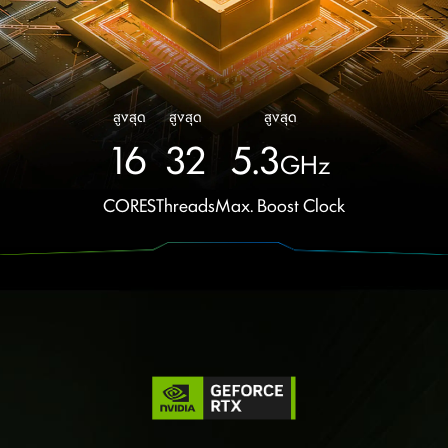
Crosshair A17 HX D8WGKG-017TH
AMD Ryzen™ 9 8940HX processor
Windows 11 Home (MSI recommends Windows 11 Pro for business.)
Office Home 2024 included
17" QHD+(2560x1600), 240Hz Refresh Rate, IPS-Level, 100% DCI-P3(Typical)
AMD Radeon™ 610M
®
NVIDIA
GeForce RTX™ 5070 Laptop GPU powers advanced AI with 798 AI TOPS
สูงสุด
สูงสุด
สูงสุด
8GB*2
1TB*1
16
32
5.3
GHz
CORES
Threads
Max. Boost Clock
Crosshair A17 HX D8WGKG-018TH
AMD Ryzen™ 7 8840HX processor
Windows 11 Home (MSI recommends Windows 11 Pro for business.)
Office Home 2024 included
17" QHD+(2560x1600), 240Hz Refresh Rate, IPS-Level, 100% DCI-P3(Typical)
AMD Radeon™ 610M
®
NVIDIA
GeForce RTX™ 5070 Laptop GPU powers advanced AI with 798 AI TOPS
8GB*2
1TB*1