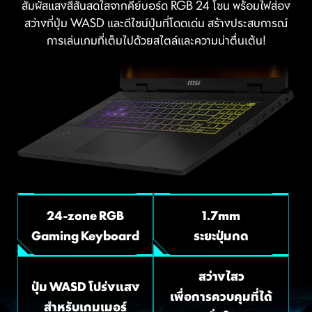
สัมผัสแสงสีสันสดใสจากคีย์บอร์ด RGB 24 โซน พร้อมไฟส่อง
สว่างที่ปุ่ม WASD และดีไซน์ปุ่มที่โดดเด่น สร้างประสบการณ์
การเล่นเกมที่เต็มไปด้วยสไตล์และความน่าตื่นเต้น!
24-zone RGB
1.7mm
Gaming Keyboard
ระยะปุ่มกด
สว่างไสว
ปุ่ม WASD โปร่งแสง
เพื่อการควบคุมที่ได้
สำหรับเกมเมอร์