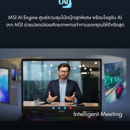
MSI AI Engine ศูนย์ควบคุมโน้ตบุ๊กสุดพิเศษ พร้อมโซลูชัน AI
จาก MSI ช่วยปลดปล่อยศักยภาพการทำงานของคุณให้ถึงขีดสุด
Intelligent Content Creation
Intelligent Entertaiment
Intelligent Meeting
Intelligent Gaming