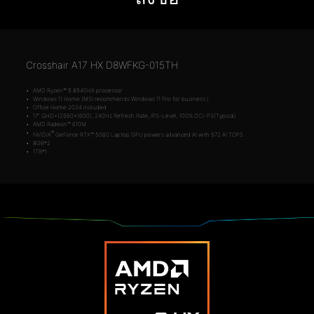
Crosshair A17 HX D8WFKG-015TH
AMD Ryzen™ 9 8940HX processor
Windows 11 Home (MSI recommends Windows 11 Pro for business.)
Office Home 2024 included
17" QHD+(2560x1600), 240Hz Refresh Rate, IPS-Level, 100% DCI-P3(Typical)
AMD Radeon™ 610M
®
NVIDIA
GeForce RTX™ 5060 Laptop GPU powers advanced AI with 572 AI TOPS
8GB*2
1TB*1