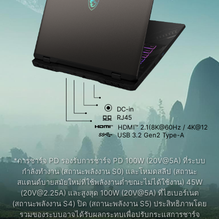
DC-in
RJ45
HDMI™ 2.1(8K@60Hz / 4K@120Hz
USB 3.2 Gen2 Type-A
*การชาร์จ PD รองรับการชาร์จ PD 100W (20V@5A) ที่ระบบ
กำลังทำงาน (สถานะพลังงาน S0) และโหมดสลีป (สถานะ
สแตนด์บายสมัยใหม่ที่ใช้พลังงานต่ำขณะไม่ได้ใช้งาน) 45W
(20V@2.25A) และสูงสุด 100W (20V@5A) ที่ไฮเบอร์เนต
(สถานะพลังงาน S4) ปิด (สถานะพลังงาน S5) ประสิทธิภาพโดย
รวมของระบบอาจได้รับผลกระทบเพื่อปรับกระแสการชาร์จ