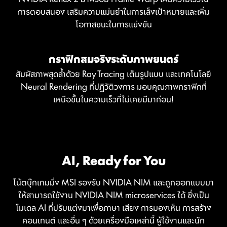
การตอบสนอง เสริมความแม่นยำในการเล็งเป้าหมายและเพิ่ม
โอกาสชนะในการแข่งขัน
กราฟิกสมจริงระดับภาพยนตร์
สัมผัสภาพสุดล้ำด้วย Ray Tracing เต็มรูปแบบ และเทคโนโลยี
Neural Rendering ที่ปฏิวัติวงการ มอบคุณภาพกราฟิกที่
เหนือชั้นในความเร็วที่ไม่เคยมีมาก่อน!
NVIDIA DLSS 4
การเรนเดอร์แบบ Full Ray Tracing ด้วย
AI, Ready for You
Supreme Speed. Superior
Neural Rendering
Visuals. Powered by AI.
โน้ตบุ๊กเกมมิ่ง MSI รองรับ NVIDIA NIM และถูกออกแบบมา
ให้สามารถใช้งาน NVIDIA NIM microservices ได้ ซึ่งเป็น
ความสมจริงที่เปลี่ยนประสบการณ์การ
DLSS คือชุดเทคโนโลยี Neural Rendering ที่ปฏิวัติวงการ ซึ่ง
โมเดล AI ที่ปรับแต่งมาเพื่อภาษา เสียง การมองเห็น การสร้าง
เล่นเกม
ใช้ AI เพื่อเพิ่ม FPS ลดความหน่วง (latency) และยกระดับ
คอนเทนต์ และอื่น ๆ ด้วยเครื่องมือเหล่านี้ ผู้ใช้งานและนัก