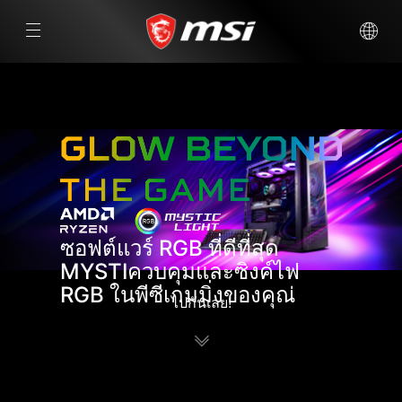
ซอฟต์แวร์ RGB ที่ดีที่สุด
MYSTI
ควบคุมและซิงค์ไฟ
RGB ในพีซีเกมมิ่งของคุณ่
ไปกันเลย!