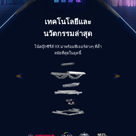
ุด
เทคโนโลยีและ
นวัตกรรมล่าสุด
โน้ตบ
ต็ม
จินตน
มร้อน
โน้ตบุ๊กซีรี่ส์ HX มาพร้อมฟีเจอร์ต่างๆ ที่ล้ำ
สมัยที่สุดในยุคนี้