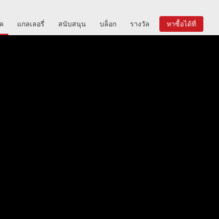
ิค
แกลเลอรี่
สนับสนุน
บล็อก
รางวัล
หาซื้อได้ที่