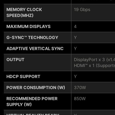
MEMORY CLOCK
19 Gbps
SPEED(MHZ)
MAXIMUM DISPLAYS
4
G-SYNC™ TECHNOLOGY
Y
ADAPTIVE VERTICAL SYNC
Y
OUTPUT
DisplayPort x 3 (v1.
HDMI™ x 1 (Support
HDCP SUPPORT
Y
POWER CONSUMPTION (W)
370W
RECOMMENDED POWER
850W
SUPPLY (W)