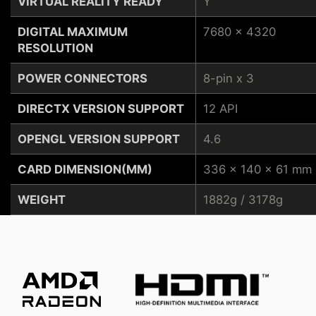
VIRTUAL REALITY READY
Y
DIGITAL MAXIMUM
7680 x 4320
RESOLUTION
POWER CONNECTORS
8-pin x 3
DIRECTX VERSION SUPPORT
12 API
OPENGL VERSION SUPPORT
4.6
CARD DIMENSION(MM)
336 x 140 x 61 mm
WEIGHT
1882g / 3178g