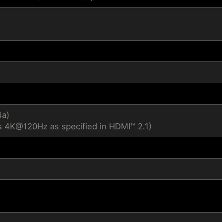
4a)
s 4K@120Hz as specified in HDMI™ 2.1)