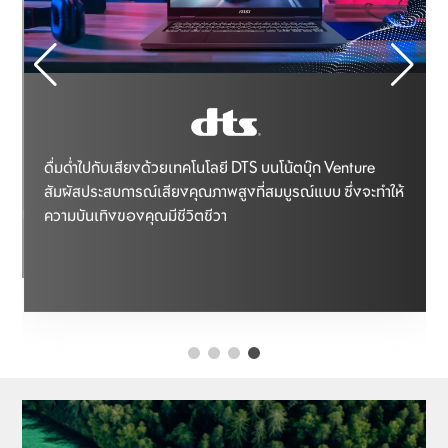
Wi-Fi
ดื่มด่ำไปกับเสียงด้วยเทคโนโลยี DTS บนโน้ตบุ๊ก Venture
รื่นแ
สัมผัสประสบการณ์เสียงคุณภาพสูงที่สมบูรณ์แบบ ซึ่งจะทำให้
ตใจที่
ความบันเทิงของคุณมีชีวิตชีวา
MSI
ณ