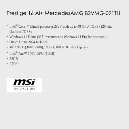
Prestige 16 AI+ MercedesAMG B2VMG-091TH
®
Intel
Core™ Ultra 9 processor 288V with up to 48 NPU TOPS (120 total
platform TOPS)
Windows 11 Home (MSI recommends Windows 11 Pro for business.)
Office Home 2024 included
16" UHD+(3840x2400), OLED, 100% DCI-P3(Typical)
®
Intel
Arc™ 140V GPU (16GB)
32GB
2TB*1