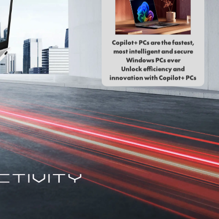
Copilot+ PCs are the fastest,
most intelligent and secure
Windows PCs ever
Unlock efficiency and
innovation with Copilot+ PCs