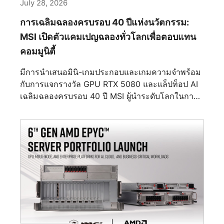
ผ่าน Laminar Focus Technology และ Cooling
July 28, 2026
OLED 271UPJW12 ครอบคลุม 99% ของสเปกตรัมสี
Safeguard ที่เป็นเอกสิทธิ์ของอุตสาหกรรม MEG
กว้าง DCI-P3 ด้วยความแม่นยำ Delta E ≤ 2 ที่ยอด
การเฉลิมฉลองครบรอบ 40 ปีแห่งนวัตกรรม:
Ai1600T PCIE5 DRACO EPIC EDITION ได้รับแรง
เยี่ยม นอกจากนี้ยังมีการรับรอง VESA DisplayHDR
บันดาลใจจากเรื่องราวของดราก้อน โดย MEG
MSI เปิดตัวแคมเปญฉลองทั่วโลกเพื่อตอบแทน
True Black 500 และมีความสว่างสูงสุดของ HDR ที่
Ai1600T PCIE5 DRACO EPIC EDITION มีแผง
คอมมูนิตี้
น่าทึ่งถึง 1,000 นิตส์, รับประกันความดำลึกและความ
ARGB ซึ่งสามารถซิงโครไนซ์ผ่าน MSI Center ทำให้
คมชัดที่ไม่มีที่สิ้นสุดสำหรับประสบการณ์การรับชมที่
มีการนำเสนอมินิ-เกมประกอบและเกมความจำพร้อม
มังกรตำนานเหล่านั้นมีชีวิตขึ้นมาในขณะที่บินผ่าน
เหมือนจริง MSI OLED Auto Care: การป้องกันจอ
กับการแจกรางวัล GPU RTX 5080 และแล็ปท็อป AI
ดวงดาว ด้านหลังได้รับแรงบันดาลใจจากจิตรกรรมฝา
OLED แบบไม่ขาดสายครั้งแรกของโลกสำหรับ
เฉลิมฉลองครบรอบ 40 ปี MSI ผู้นำระดับโลกในการ
ผนังโบราณ เล่าเรื่องราวของดราก้อนในฐานะ
จอภาพ เพื่อรักษาประสิทธิภาพสูงสุดอย่างต่อเนื่อง
เล่นเกมและโซลูชั่นเทคโนโลยี ได้เปิดตัวอย่างเป็น
สัญลักษณ์อันยิ่งใหญ่ของการพิทักษ์และความนิรันดร์
PRO MAX OLED 271UPJW12 ได้รับการติดตั้งด้วย
ทางการในงาน Global Event ครบรอบ 40 ปีภายใต้
นอกเหนือจากการออกแบบที่ไม่ซ้ำใคร MEG
เทคโนโลยี MSI OLED Auto Care Technology ที่
ธีม “ก้าวสู่นวัตกรรมและเกินกว่านั้น” แคมเปญเชิญ
Ai1600T PCIE5 DRACO EPIC EDITION ยังถูกสร้าง
ทันสมัย ซึ่งแตกต่างจากการป้องกัน OLED แบบเดิมที่
ชวนเกมเมอร์และผู้ชื่นชอบเทคโนโลยีทั่วโลกเพื่อร่วม
ขึ้นเพื่อให้มีประสิทธิภาพระดับฟลักชิปด้วยขั้วต่อ dual
ต้องหยุดช่วงกลางการใช้งาน กลไกขั้นสูงนี้จะคำนวณ
เฉลิมฉลองสี่ทศวรรษของความสำเร็จทางเทคโนโลยี
native 12V-2x6 เทคโนโลยี SiC MOSFET ขั้นสูง
และใช้ Data Counting Compensation (DCC) แบบ
และการทะลุพรมแดนใหม่ๆ ตั้งแต่ก่อตั้งมากว่าสี่
และได้รับการรับรอง Cybenetics Lambda A++
เรียลไทม์ เทคโนโลยีที่ทำงานอัตโนมัติเต็มรูปแบบใน
ทศวรรษ MSI ได้ขยายตัวจากการพัฒนาฮาร์ดแวร์
สำหรับการทำงานที่เงียบเป็นพิเศษ MEG MAESTRO
พื้นหลังนี้ช่วยกำจัดการแจ้งเตือนที่รบกวน ให้
สำหรับประสิทธิภาพสูงไปสู่ระบบนิเวศที่ครอบคลุม
900R DRACO EPIC EDITION ออกแบบมาโดย
ประสบการณ์การทำงานและเล่นเกมที่ไม่มีการขัดข้อง
โดยรวม ซึ่งประกอบด้วย Gaming, Content
เฉพาะสำหรับครบรอบ 40 ปีของ MSI โดย MEG
จริงๆ ความทนทานและสุขภาพอย่างครบถ้วน
Creation, Business &amp; Productivity และ
MAESTRO 900R DRACO EPIC EDITION ได้ทด