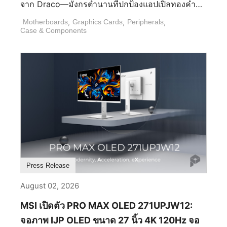
จาก Draco—มังกรตำนานที่ปกป้องแอปเปิลทองคำ
สูงถึง 2.5 เท่า นอกเหนือจากความทนทานทางกายภาพ
เพื่อกลายเป็นดาวเหนือ—การออกแบบแสดงถึงพลังอัน
Motherboards
,
Graphics Cards
,
Peripherals
,
แล้ว PRO MAX OLED 271UPJW12 ยังให้ความสำคัญ
ยั่งยืนและการปรากฏตัวอันยิ่งใหญ่ DRACO EPIC
Case & Components
กับสุขภาพของคุณด้วยเทคโนโลยี MSI EyesErgo ซึ่งมี
EDITION จะเร็ว ๆ นี้วางจำหน่ายในปริมาณจำกัดใน
ฮาร์ดแวร์ที่ได้รับการรับรองมาตรฐาน TÜV ในการลด
ชุดฮาร์ดแวร์และอุปกรณ์ต่อพ่วงที่หลากหลาย รวมถึง
แสงสีน้ำเงินและปราศจากการกะพริบ เพื่อความสบาย
เมนบอร์ด การ์ดกราฟิก ระบบทำความเย็นด้วย
ของดวงตาอย่างเหมาะสม นอกจากนี้ IJP OLED ยังได้
ของเหลว เคส เฮดเซ็ต คีย์บอร์ด เมาส์ และเมาส์แพด
รับการรับรอง Eyesafe® 3.0 โดยการจำกัดการปล่อย
โดยแสดงถึงมรดกด้านนวัตกรรม 40 ปีของ MSI MEG
แสงสีน้ำเงินที่เป็นอันตรายให้อยู่ที่ 20% หรือน้อยกว่า
X870E ACE MAX DRACO EPIC EDITION MEG
และยังเป็นไปตามมาตรฐาน Circadian Protection
X870E ACE MAX DRACO EPIC EDITION ฉลอง
Factor (CPF) การปฏิบัติตาม CPF นี้มุ่งเป้าไปที่คลื่น
ครบรอบ 40 ปีของ MSI ด้วยการออกแบบ Draco ที่มี
แสงที่เฉพาะเจาะจงซึ่งส่งผลต่อฮอร์โมนการนอน
สัมผัสพิเศษ การพิมพ์ขั้นสูงและการออกแบบลวดลาย
แสงที่โดดเด่นสร้างความลึกทางสายตาที่ยอดเยี่ยมและ
ป้องกันไม่ให้การสัมผัสหน้าจอในเวลากลางคืนทำลาย
ให้ความรู้สึกสัมผัสได้กับ Draco ที่เป็นสัญลักษณ์ นอก
คุณภาพการนอนของคุณ ศูนย์ควบคุมสูงสุดสำหรับ
Press Release
เหนือจากรูปลักษณ์ที่ระลึกถึงแล้ว เมนบอร์ดยังให้
ประสิทธิภาพ จอภาพขนาด 27 นิ้วพร้อมขาตั้งแบบแบน
August 02, 2026
ประสิทธิภาพระดับแฟลกชิปพร้อม OC Engine บน
เป็นตัวเลือกที่ชัดเจนสำหรับประสิทธิภาพบนเดสก์ท็อป
บอร์ด PCIe 5.0 10G + 5G Dual LAN USB4 Wi-Fi 7
ช่วยให้พื้นที่ทำงานของคุณมีประสิทธิภาพมากขึ้นด้วย
MSI เปิดตัว PRO MAX OLED 271UPJW12:
และนวัตกรรม EZ DIY ซึ่งกำหนดเกณฑ์ใหม่สำหรับ
พื้นที่ที่ใช้งานได้จำกัด ออกแบบมาเพื่อเป็นศูนย์ควบคุม
จอภาพ IJP OLED ขนาด 27 นิ้ว 4K 120Hz จอ
เมนบอร์ด AMD X870E GeForce RTX™ 5080 16G
สูงสุด PRO MAX OLED 271UPJW12 รวม KVM ในตัว