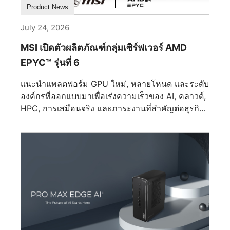
ออกแบบมาสำหรับการใช้งานประจำวันที่เข้มข้น PRO
แอปพลิเคชัน AI เพื่อแสดงความกตัญญูต่อการ
แทนแผงอลูมิเนียมสีเทาดั้งเดิมด้วยสีน้ำเงินเข้มที่ได้รับ
Product News
MAX OLED 271UPJW12 มีการเคลือบแบบป้องกัน
สนับสนุนอย่างยาวนานของสมาชิกและผู้ใช้ทั่วโลก
แรงบันดาลใจจากความลึกลับของท้องฟ้าในเวลา
แสงสะท้อนขั้นสูง (AG) ที่เพิ่มความแข็งของพื้นผิวจาก
July 24, 2026
MSI กำลังเปิดตัวกิจกรรมเว็บอินเทอร์แอคทีฟหลายรูป
กลางคืน แผงอลูมิเนียมยังได้รับการปรับปรุงเพิ่มเติม
2H เป็น 3H ให้ความต้านทานรอยขีดข่วนสูงถึง 2.5
แบบบนพอร์ทัลอย่างเป็นทางการตั้งแต่วันนี้ถึง 31
ด้วยภาพพิมพ์ดิจิทัลที่มีรายละเอียดละมุนละม่อมของ
MSI เปิดตัวผลิตภัณฑ์กลุ่มเซิร์ฟเวอร์ AMD
เท่า นอกเหนือจากความทนทานทางกายภาพแล้ว
สิงหาคม 2026 ผู้เข้าร่วมสามารถสัมผัสฮาร์ดแวร์
กลุ่มดาวดราก้อน ผสมผสานความช่างฝีมือที่แม่นยำ
EPYC™ รุ่นที่ 6
PRO MAX OLED 271UPJW12 ยังให้ความสำคัญกับ
คลาสสิกผ่านเกมจำลองการประกอบดิจิทัลและแบ่งปัน
กับงานศิลปะทางดาราศาสตร์ นอกเหนือจากการ
สุขภาพของคุณด้วยเทคโนโลยี MSI EyesErgo ซึ่งมี
เรื่องราวของแบรนด์บน Anniversary Memory Wall
ออกแบบภายนอกที่ละเอียดอ่อน MEG MAESTRO
แนะนำแพลตฟอร์ม GPU ใหม่, หลายโหนด และระดับ
ฮาร์ดแวร์ที่ได้รับการรับรองมาตรฐาน TÜV ในการลด
พร้อมกันสังเกตการณ์การเดินทางของนวัตกรรม MSI
900R DRACO EPIC EDITION ยังมีเมนบอร์ดที่วางไว้
องค์กรที่ออกแบบมาเพื่อเร่งความเร็วของ AI, คลาวด์,
แสงสีน้ำเงินและปราศจากการกะพริบ เพื่อความสบาย
ยาวสี่ทศวรรษ "เป็นเวลาสี่สิบปี MSI ยังคงทุ่มเทต่อ
ตรงกลางและถาดเมนบอร์ดที่หมุนได้สี่ทิศทาง ให้
HPC, การเสมือนจริง และภาระงานที่สำคัญต่อธุรกิจ
ของดวงตาอย่างเหมาะสม นอกจากนี้ IJP OLED ยังได้
ปรัชญาที่ให้ความสำคัญกับผู้ใช้ ขับเคลื่อนความ
เสรีภาพในการปรับแต่งได้มากขึ้นในขณะที่สร้างการ
ซานฟรานซิสโก, แคลิฟอร์เนีย – 23 กรกฎาคม 2026
รับการรับรอง Eyesafe® 3.0 โดยการจำกัดการปล่อย
ก้าวหน้าทางเทคโนโลยีอย่างต่อเนื่องเพื่อสร้างพลังให้
แสดงที่สมดุล MSI GAMING GEAR BUNDLE
– MSI กำลังขยายผลิตภัณฑ์เซิร์ฟเวอร์ของตนด้วย
แสงสีน้ำเงินที่เป็นอันตรายให้อยู่ที่ 20% หรือน้อยกว่า
กับผู้ใช้ ผู้สร้างสรรค์ และผู้ชื่นชอบเทคโนโลยีทั่วโลก"
DRACO EPIC EDITION ชุด MSI GAMING GEAR
แพลตฟอร์มที่ได้รับการพัฒนาจาก CPU เซิร์ฟเวอร์
และยังเป็นไปตามมาตรฐาน Circadian Protection
กล่าว Sam Chern รองประธานฝ่ายการตลาดของ
BUNDLE DRACO EPIC EDITION เฉลิมฉลองครบ
AMD EPYC™ รุ่นที่ 6 ในการออกแบบ SP7 และ SP8
Factor (CPF) การปฏิบัติตาม CPF นี้มุ่งเป้าไปที่คลื่น
MSI "เครื่องหมายการครบรอบ 40 ปีนี้ไม่เพียงแต่
รอบ 40 ปีของ MSI ด้วยคอลเลกชันที่สมบูรณ์ซึ่งได้รับ
เพื่อปรับปรุงศูนย์ข้อมูลสำหรับ AI, คลาวด์, HPC, การ
แสงที่เฉพาะเจาะจงซึ่งส่งผลต่อฮอร์โมนการนอน
เป็นการยกย่องมรดกสี่ทศวรรษของเราเท่านั้น แต่ยัง
แรงบันดาลใจจากปัญญา อำนาจ และความเป็นเลิศ
เสมือนจริง และภาระงานที่สำคัญต่อธุรกิจ
ป้องกันไม่ให้การสัมผัสหน้าจอในเวลากลางคืนทำลาย
เป็นขั้นตอนสำคัญในการเสริมสร้างความเชื่อมโยงกับ
อย่างไร้ที่สิ้นสุดที่ปรากฏใน Draco โดยมีคีย์บอร์ด
แพลตฟอร์ม SP7 ให้ความหนาแน่นและประสิทธิภาพ
คุณภาพการนอนของคุณ ศูนย์ควบคุมสูงสุดสำหรับ
ชุมชนทั่วโลกของเราและนำเสนอระบบนิเวศ AI และ
STRIKE WIRELESS 8K HE DRACO EPIC EDITION
สูงสุดด้วยคอร์สูงสุด 256 และ 512 เธรดต่อ
ประสิทธิภาพ จอภาพขนาด 27 นิ้วพร้อมขาตั้งแบบ
ฮาร์ดแวร์รุ่นต่อไปของเราอีกด้วย" กิจกรรมเว็บอินเท
เมาส์ VERSA WIRELESS 8K DRACO EPIC
โปรเซสเซอร์สำหรับการปรับใช้ที่ขับเคลื่อนด้วย
แบนเป็นตัวเลือกที่ชัดเจนสำหรับประสิทธิภาพบนเด
อร์แอคทีฟเชื่อมโยงชุมชนทั่วโลก หน้าแคมเปญครบ
EDITION และเมาส์แพด AGILITY DRACO EPIC