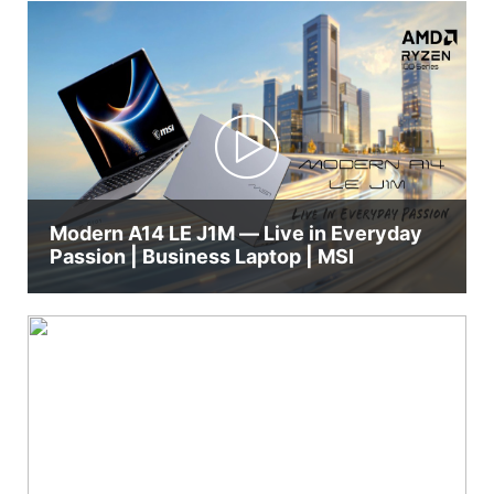
ระดับกลาง ปลดล็อคศักยภาพของ DRAM ที่กำลังเกิด
อย่างไดนามิกเป็น Variable Graphics Memory ซึ่ง
เครือข่าย 400G และ E1.S NVMe storage เพื่อขยาย
ใหม่ โมดูล DDR5 ที่ใช้ CXMT ได้รับความนิยมอย่าง
ระบบนี้ให้ความจุหน่วยความจำที่จำเป็นในการทำงาน
งาน AI ที่เร่งความเร็ว Core Compute Platforms
รวดเร็วเนื่องจากข้อเสนอด้านคุณค่าที่แข็งแกร่ง แต่
ของ LLMs ที่มีพารามิเตอร์สูงถึง 120 พันล้าน ด้วย
Core Compute platforms ของ MSI ให้
ความสามารถในการทำงานด้านความถี่ของพวกเขามี
การนำการประมวลผล AI ที่มีประสิทธิภาพสูงมาสู่เด
สถาปัตยกรรม DC-MHS หลายโหนดขนาด 19 นิ้วที่
ช่องว่างเมื่อเทียบกับผู้ผลิต DRAM ที่มีชื่อเสียง ซึ่งเป็น
สก์ท็อปโดยตรง PRO MAX EDGE AI+ ช่วยให้ผู้ใช้
ปรับให้เหมาะสมสำหรับการทำงานบนคลาวด์ การ
ช่องว่างที่ไม่ได้เกิดจากซิลิคอนเอง แต่เกิดจากว่า
สามารถปรับใช้แอปพลิเคชัน AI ขั้นสูงในระดับท้องถิ่น
เสมือน งานที่บรรจุในคอนเทนเนอร์ และแอปพลิเคชัน
เฟิร์มแวร์ของเมนบอร์ดเข้าใจได้ดีเพียงใด MSI รับ
ได้ในขณะที่ควบคุมความเป็นส่วนตัวและความ
ระดับองค์กรที่ขยายขนาด ซึ่งมีให้เลือกทั้งรูปแบบ SP7
ความท้าทายนี้อย่างแน่วแน่ พัฒนาการฝึกอบรมหน่วย
ปลอดภัยของข้อมูลได้มากขึ้น เมมโมรี่แบบรวมสูงสุด
และ SP8 แพลตฟอร์มที่ทำความเย็นด้วยอากาศเหล่า
ความจำเฉพาะและการปรับเวลาที่เหมาะสมสำหรับ
128GB ช่วยให้สามารถใช้งานโมเดล AI ขนาดใหญ่
นี้ช่วยให้ลูกค้าสามารถปรับสมดุลความหนาแน่นการ
Modern A14 LE J1M — Live in Everyday
ICs ของ CXMT และตรวจสอบผลลัพธ์ด้วยการทดสอบ
ได้เกินกว่าขีดจำกัด VRAM แบบดั้งเดิม การออกแบบ
Passion | Business Laptop | MSI
คำนวณ ประสิทธิภาพ และประสิทธิภาพการใช้
ความเครียดอย่างเข้มงวด ตรวจสอบความถูกต้องทั่ว
ระบบระบายความร้อนขั้นสูงสำหรับประสิทธิภาพ AI
พลังงานได้ในศูนย์ข้อมูลสมัยใหม่ CD270-S4091-
ระดับผลิตภัณฑ์ MEG Z890 UNIFY-X (2-DIMM):
ที่ยั่งยืน ออกแบบมาสำหรับงาน AI ที่ต้องการความ
X2: 2U 2-Node (1P SP7, air-cooled) สำหรับการ
DDR5-8600 ที่ 46-56-56-134 timings พร้อม Intel
สามารถสูง โดย PRO MAX EDGE AI+ ให้
ปรับใช้บนคลาวด์และระดับองค์กรที่ขับเคลื่อนด้วย
Core Ultra 5 245K และโมดูล CXMT-based 24GB
ประสิทธิภาพที่ยอดเยี่ยมในตัวเครื่องขนาดเล็ก 4 ลิตร
ประสิทธิภาพ CD270-S4081-X4: 2U 4-Node (1P
คู่ (รวม 48GB) ผ่านการทดสอบความเครียด
เพื่อให้ทำงานได้อย่างเชื่อถือได้ในระหว่างการทำงาน
SP8, air-cooled) สำหรับโครงสร้างพื้นฐานคลาวด์ที่
MemTest เกิน 100% และยังคงทำงานได้อย่างเสถียร
ด้านการอนุมาน AI ที่ใช้เวลานาน ระบบนี้มี MSI
ขยายขนาดได้อย่างมีประสิทธิภาพต่อต้นทุน Open
PRO Z890-S WIFI (4-DIMM): DDR5-8200 ที่ 44-
Frozr AI Pro Cooling และ MSI Glacier Armor ซึ่ง
Compute Platforms แพลตฟอร์ม Open Compute
56-56-132 timings พร้อม Intel Core Ultra 5 250K
เป็นโซลูชันระบบระบายความร้อนขั้นสูงที่ออกแบบมา
ของ MSI นำการออกแบบหลายโหนดขนาด 21 นิ้วมา
Plus และโมดูล CXMT-based 16GB คู่ ซึ่งผ่านการ
เพื่อเพิ่มประสิทธิภาพการระบายความร้อนและรักษา