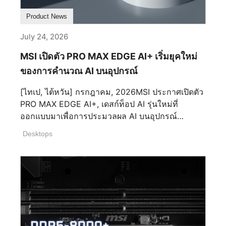
ประสิทธิภาพ ในขณะที่แพลตฟอร์ม SP8 ให้คอร์สูง
สก์ท็อป ช่วยให้พื้นที่ทำงานของคุณมีประสิทธิภาพ
รอบ 40 ปีหลัก แนะนำสองประสบการณ์โต้ตอบหลัก:
EDITION ชุดนี้ผสานเทคโนโลยีเกมส์ที่มีประสิทธิภาพ
สุด 128 และ 256 เธรดต่อโปรเซสเซอร์สำหรับการ
มากขึ้นด้วยพื้นที่ที่ใช้งานได้จำกัด ออกแบบมาเพื่อเป็น
Product News
Super Assembly Challenge: เกมมินิโต้ตอบที่มี
สูงกับงานศิลปะท้องฟ้าที่โดดเด่น สีน้ำเงินเข้มสร้าง
ปรับใช้ระดับกลางที่สมดุล ผลิตภัณฑ์ล่าสุดของ MSI
ศูนย์ควบคุมสูงสุด PRO MAX OLED 271UPJW12
ความเร็วสูงซึ่งตั้งอยู่บนสายการผลิตเสมือนจริง ผู้เข้า
บรรยากาศลึกลับของท้องฟ้าในเวลากลางคืน ในขณะ
July 24, 2026
ครอบคลุมเซิร์ฟเวอร์ GPU ระบายความร้อนด้วย
รวม KVM ในตัว รองรับ PIP/PBP และ USB-C พร้อม
ร่วมทำหน้าที่เป็นวิศวกรประกอบเพื่อสร้างชุดประกอบ
ที่เส้นกลุ่มดาวสีทอง ภาพประกอบทางดาราศาสตร์
ของเหลว, แพลตฟอร์ม DC-MHS หลายโหนดขนาด
การจ่ายไฟ 15W ช่วยให้คุณจัดการระบบหลายระบบ
MSI เปิดตัว PRO MAX EDGE AI+ เริ่มยุคใหม่
ที่มีประสิทธิภาพสูงด้วยความแม่นยำและความเร็ว
ย้อนยุค และรูปมังกรที่วาดอย่างละเอียดสร้าง
19” และ 21” และเซิร์ฟเวอร์ระดับองค์กร ในงาน AMD
ได้อย่างราบรื่นด้วยชุดอุปกรณ์ต่อพ่วงเพียงชุดเดียว
ทดสอบทักษะภายใต้แรงกดดันของเวลา Anniversary
เอกลักษณ์ทางสายตาที่สอดคล้องกันทั่วคอลเลกชัน
ของการคำนวณ AI บนอุปกรณ์
Advancing AI 2026 MSI จะแสดงเซิร์ฟเวอร์หลาย
เพื่อความสะดวกสบายส่วนบุคคลอย่างแท้จริง ขาตั้ง
Memory Wall: กระดานโต้ตอบที่ออกแบบมาสำหรับ
ทั้งหมด คีย์บอร์ดและเมาส์ให้ประสิทธิภาพที่ตอบสนอง
โหนด CD270-S4091-X2 เป็นส่วนหนึ่งของ
แบบอีร์โกนอมิกที่ปรับได้อย่างเต็มที่ช่วยให้คุณปรับได้
[ไทเป, ไต้หวัน] กรกฎาคม, 2026MSI ประกาศเปิดตัว
แฟน ๆ ทั่วโลกเพื่อโพสต์คำอวยพรวันครบรอบและ
ได้อย่างรวดเร็วถึง 8000 Hz เพื่อการควบคุมที่แม่นยำ
เซิร์ฟเวอร์ AMD EPYC รุ่นที่ 6 ล่าสุด “สถาปัตยกรรม
อย่างง่ายดายเพื่อให้เหมาะกับมุมมองใด ๆ นอกจากนี้
PRO MAX EDGE AI+, เดสก์ท็อป AI รุ่นใหม่ที่
แบ่งปันเรื่องราวส่วนตัวกับ MSI สร้างความทรงจำร่วม
และแข่งขันได้ ควบคู่ไปกับเมาส์แพดที่กว้างขวาง
ศูนย์ข้อมูลกำลังเฉพาะภาระงานมากขึ้น และลูกค้า
การรองรับรูปแบบหลายรูปแบบที่แข็งแกร่งทั้งโหมด
ออกแบบมาเพื่อการประมวลผล AI บนอุปกรณ์
กันในระดับโลก การจับฉลากโชคชะตาระดับโลก
สำหรับการติดตามที่ราบรื่นและสม่ำเสมอ การผสาน
ต้องการระบบที่สามารถเลือกใช้งานได้ตามจุด
SDR และ HDR ช่วยให้คุณปรับการตั้งค่าการแสดงผล
ออกแบบมาเพื่อเร่งนวัตกรรม AI โดย PRO MAX
พร้อมฮาร์ดแวร์รุ่นธงและแล็ปท็อป AI เปิดให้สมาชิก
ผลการปฏิบัติงาน ฝีมือ และการออกแบบเพื่อการระลึก
ประสงค์” กล่าวโดย Danny Hsu ผู้จัดการทั่วไปของ
Desktops
ได้อย่างมีประสิทธิภาพสำหรับทุกสถานการณ์ MSI
EDGE AI+ ให้ประสิทธิภาพ AI ที่ยอดเยี่ยมในขณะที่
MSI ที่มีสิทธิ์ทั่วเขตที่กำหนดทั่วโลก ผู้เข้าร่วมที่ทำ
ถึง MSI GAMING GEAR BUNDLE DRACO EPIC
โซลูชั่นแพลตฟอร์มระดับองค์กรของ MSI“พอร์ตโฟลิ
GAMING: https://www.msi.com/MSI Facebook:
เก็บข้อมูลที่ละเอียดอ่อนไว้ในระบบเพื่อเพิ่มความเป็น
กิจกรรมเว็บโต้ตอบใด ๆ ในช่วงระหว่างแคมเปญจะ
EDITION ฉลองสี่ทศวรรษของนวัตกรรม MSI
โอเซิร์ฟเวอร์ล่าสุดของ MSI ที่ขับเคลื่อนด้วย CPU
https://www.facebook.com/MSIGamingMSI
ส่วนตัวและความปลอดภัย สร้างขึ้นเพื่อจัดการงาน
ผ่านเข้ารอบโดยอัตโนมัติสำหรับการจับฉลากครบรอบ
MAESTRO WIRELESS DRACO EPIC EDITION
เซิร์ฟเวอร์ AMD EPYC รุ่นที่ 6 ให้ช่วงแพลตฟอร์มแก่
Instagram:
ประมวลผล AI ที่ต้องการความสามารถสูง รวมการ
40 ปี ผู้ชนะจะประกาศอย่างเป็นทางการในวันที่ 11
MAESTRO WIRELESS DRACO EPIC EDITION
องค์กรเพื่อสร้างโดยรอบประสิทธิภาพ ความหนาแน่น
https://www.instagram.com/msigaming/MSI
ประมวลผลที่มีประสิทธิภาพสูงกับความเป็นส่วนตัว
กันยายน 2026 รางวัลยิ่งใหญ่ประกอบด้วย MSI
เป็นการเฉลิมฉลองครบรอบ 40 ปีของ MSI ด้วยการ
ประสิทธิภาพ และความสามารถในการบริการขณะที่
YouTube:
และความปลอดภัยระดับองค์กร ช่วยให้ผู้ใช้ปลดล็อค
GeForce RTX 5080 VANGUARD รุ่น Launch
ออกแบบแรงบันดาลใจจากดราก้อนซึ่งสื่อถึงความ
โครงสร้างพื้นฐานของพวกเขาพัฒนา” “เทคโนโลยี AI
https://www.youtube.com/user/MSIGamingGlob
ศักยภาพเต็มรูปแบบของ AI ในระบบ PRO MAX
Edition การ์ดกราฟิก, ซึ่ง MSI Modern 14S AI+
ฉลาด อำนาจ และความเป็นเลิศอย่างไม่มีที่สิ้นสุด
ระดับองค์กรของ AMD ได้กลายเป็นรากฐานที่เชื่อถือ
alMSI X: https://x.com/msitweets
EDGE AI+ : เดสก์ท็อปขนาดกะทัดรัด 4L ขับเคลื่อน
G3M แล็ปท็อป, และชุดของขวัญสินค้า Lucky