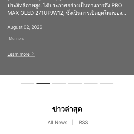
ประสิทธิภาพสูง, ได้ประกาศอย่างเป็นทางการถึง PRO
MAX OLED 271UPJW12, ซึ่งเป็นการเปิดยุคใหม่ของ
เทคโนโลยีภาพพร้อมกับจอแสดงผล OLED พิมพ์อิงค์เจ็ท
August 02, 2026
(IJP) ขนาด 27 นิ้ว 4K 120Hz จอแรกของโลก
ออกแบบมาเพื่อเป็นจอแสดงผลที่สมบูรณ์แบบ, มันเชื่อม
Monitors
ระหว่างประสิทธิภาพการทำงานที่มีประสิทธิภาพสูงและ
ความบันเทิงระดับพรีเมียมได้อย่างราบรื่น ความชัดเจน
Learn more
ที่ไม่มีใครเทียบและความคมชัดที่ไม่มีที่สิ้นสุด PRO
MAX OLED 271UPJW12 มีจอแสดงผล 27 นิ้ว 4K ที่
น่าทึ่งพร้อมอัตรารีเฟรช 120Hz ที่ราบรื่น ด้วยความ
หนาแน่น 164 PPI และการจัดวางเม็ดสี RGB Stripe ที่
เหมือนกับโครงสร้าง RGB แบบสม่ำเสมอของจอ LCD
แบบดั้งเดิม, การออกแบบขั้นสูงนี้ช่วยขจัดสีขอบได้
อย่างมีประสิทธิภาพ, ปรับปรุงความชัดเจนของข้อความ
ข่าวล่าสุด
และภาพ ส่งมอบความแม่นยำของสีบริสุทธิ์, PRO MAX
OLED 271UPJW12 ครอบคลุม 99% ของสเปกตรัมสี
All News
|
RSS
กว้าง DCI-P3 ด้วยความแม่นยำ Delta E ≤ 2 ที่ยอด
เยี่ยม นอกจากนี้ยังมีการรับรอง VESA DisplayHDR