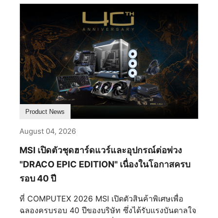
True Black 500 และมีความสว่างสูงสุดของ HDR ที่น่า
ทึ่งถึง 1,000 นิตส์, รับประกันความดำลึกและความคม
ชัดที่ไม่มีที่สิ้นสุดสำหรับประสบการณ์การรับชมที่เหมือน
จริง MSI OLED Auto Care: การป้องกันจอ OLED แบบ
ไม่ขาดสายครั้งแรกของโลกสำหรับจอภาพ เพื่อรักษา
ประสิทธิภาพสูงสุดอย่างต่อเนื่อง PRO MAX OLED
271UPJW12 ได้รับการติดตั้งด้วยเทคโนโลยี MSI
OLED Auto Care Technology ที่ทันสมัย ซึ่งแตกต่าง
จากการป้องกัน OLED แบบเดิมที่ต้องหยุดช่วงกลางการ
Product News
ใช้งาน กลไกขั้นสูงนี้จะคำนวณและใช้ Data Counting
Compensation (DCC) แบบเรียลไทม์ เทคโนโลยีที่
August 04, 2026
ทำงานอัตโนมัติเต็มรูปแบบในพื้นหลังนี้ช่วยกำจัดการ
MSI เปิดตัวชุดฮาร์ดแวร์และอุปกรณ์ต่อพ่วง
แจ้งเตือนที่รบกวน ให้ประสบการณ์การทำงานและเล่น
"DRACO EPIC EDITION" เนื่องในโอกาสครบ
เกมที่ไม่มีการขัดข้องจริงๆ ความทนทานและสุขภาพ
รอบ 40 ปี
อย่างครบถ้วน ออกแบบมาสำหรับการใช้งานประจำวัน
ที่เข้มข้น PRO MAX OLED 271UPJW12 มีการเคลือบ
ที่ COMPUTEX 2026 MSI เปิดตัวสินค้าพิเศษเพื่อ
แบบป้องกันแสงสะท้อนขั้นสูง (AG) ที่เพิ่มความแข็งของ
ฉลองครบรอบ 40 ปีของบริษัท ซึ่งได้รับแรงบันดาลใจ
พื้นผิวจาก 2H เป็น 3H ให้ความต้านทานรอยขีดข่วน