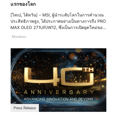
แรกของโลก
SUPRIM DRACO EPIC EDITION GeForce RTX™
รองรับ PIP/PBP และ USB-C พร้อมการจ่ายไฟ 15W
5080 16G SUPRIM DRACO EPIC EDITION แสดง
ช่วยให้คุณจัดการระบบหลายระบบได้อย่างราบรื่นด้วย
[ไทเป, ไต้หวัน] – MSI, ผู้นำระดับโลกในการคำนวณ
ถึงปัญญา พลัง และความเป็นเลิศอย่างไม่มีที่สิ้นสุด
ชุดอุปกรณ์ต่อพ่วงเพียงชุดเดียว เพื่อความสะดวกสบาย
ประสิทธิภาพสูง, ได้ประกาศอย่างเป็นทางการถึง PRO
HYPER FROZR Thermal Design ผสานการออกแบบ
ส่วนบุคคลอย่างแท้จริง ขาตั้งแบบอีร์โกนอมิกที่ปรับได้
MAX OLED 271UPJW12, ซึ่งเป็นการเปิดยุคใหม่ของ
พัดลม STORMFORCE ห้องอัดไอน้ำที่ออกแบบมา
อย่างเต็มที่ช่วยให้คุณปรับได้อย่างง่ายดายเพื่อให้เหมาะ
เทคโนโลยีภาพพร้อมกับจอแสดงผล OLED พิมพ์อิงค์
อย่างละเอียด และท่อแกนที่ปรับปรุงให้เหมาะสมเพื่อ
Monitors
กับมุมมองใด ๆ นอกจากนี้การรองรับรูปแบบหลายรูป
เจ็ท (IJP) ขนาด 27 นิ้ว 4K 120Hz จอแรกของโลก
ระบบระบายความร้อนขั้นสูง รอยตัดเพชร พื้นผิวขัด
แบบที่แข็งแกร่งทั้งโหมด SDR และ HDR ช่วยให้คุณ
ออกแบบมาเพื่อเป็นจอแสดงผลที่สมบูรณ์แบบ, มัน
เงา และโครงอลูมิเนียมแข็งแรงกำหนดความ
ปรับการตั้งค่าการแสดงผลได้อย่างมีประสิทธิภาพ
เชื่อมระหว่างประสิทธิภาพการทำงานที่มี
แข็งแกร่งที่ละเอียดอ่อนของ SUPRIM ในขณะที่แผ่น
สำหรับทุกสถานการณ์ MSI GAMING:
ประสิทธิภาพสูงและความบันเทิงระดับพรีเมียมได้
ปิดด้านหลังโลหะที่ผ่านกระบวนการอโนไดซ์และแกะ
https://www.msi.com/MSI Facebook:
อย่างราบรื่น ความชัดเจนที่ไม่มีใครเทียบและความ
สลักอย่างละเอียดเป็นเกียรติแก่มรดก 40 ปีของ MSI
คมชัดที่ไม่มีที่สิ้นสุด PRO MAX OLED 271UPJW12
https://www.facebook.com/MSIGamingMSI
ในชิ้นสะสม MEG CORELIQUID E15 DRACO EPIC
มีจอแสดงผล 27 นิ้ว 4K ที่น่าทึ่งพร้อมอัตรารีเฟรช
Instagram:
EDITION เฉลิมฉลองครบรอบ 40 ปีของ MSI คูลเลอร์
120Hz ที่ราบรื่น ด้วยความหนาแน่น 164 PPI และ
https://www.instagram.com/msigaming/MSI
ลิมิเต็ด รุ่นนี้มีลวดลายสีน้ำเงินลึก การแกะสลักด้วย
การจัดวางเม็ดสี RGB Stripe ที่เหมือนกับโครงสร้าง
YouTube:
เลเซอร์อลูมิเนียมแบบกำหนดเอง และแอนิเมชั่น
RGB แบบสม่ำเสมอของจอ LCD แบบดั้งเดิม, การ
https://www.youtube.com/user/MSIGamingGlobalMS
Draco พิเศษ การออกแบบเฟรมพัดลมแบบรวมอยู่
ออกแบบขั้นสูงนี้ช่วยขจัดสีขอบได้อย่างมี
X: https://x.com/msitweets
ภายในแสดงให้เห็นถึงการออกแบบแบบคอสมิกใน
Press Release
ประสิทธิภาพ, ปรับปรุงความชัดเจนของข้อความและ
ขณะเดียวกันก็ปลดปล่อยประสิทธิภาพความร้อนสูงสุด
ภาพ ส่งมอบความแม่นยำของสีบริสุทธิ์, PRO MAX