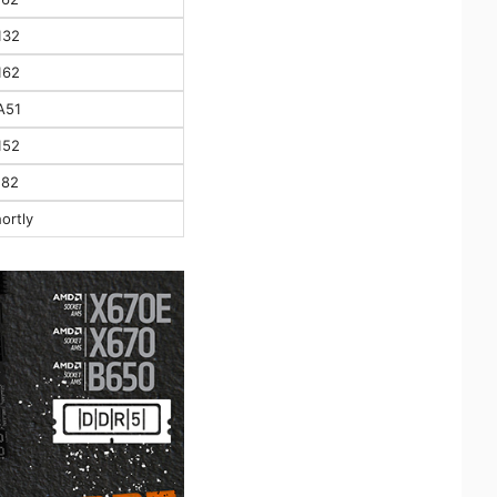
132
162
A51
152
182
hortly