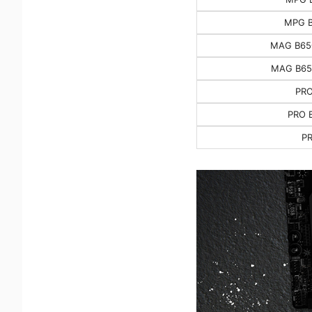
MPG B
MAG B65
MAG B65
PRO
PRO 
P