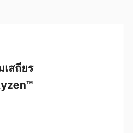
มเสถียร
Ryzen™