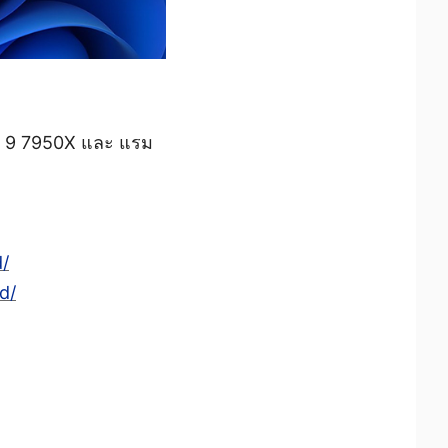
™ 9 7950X และ แรม
/
d/