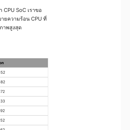
ฟ้า CPU SoC เราขอ
ะบายความร้อน CPU ที่
ิภาพสูงสุด
on
152
182
172
133
192
152
162