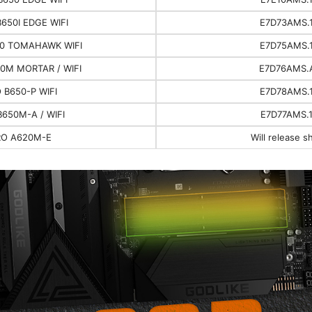
650I EDGE WIFI
E7D73AMS.
0 TOMAHAWK WIFI
E7D75AMS.
0M MORTAR / WIFI
E7D76AMS.
 B650-P WIFI
E7D78AMS.
B650M-A / WIFI
E7D77AMS.
RO A620M-E
Will release s