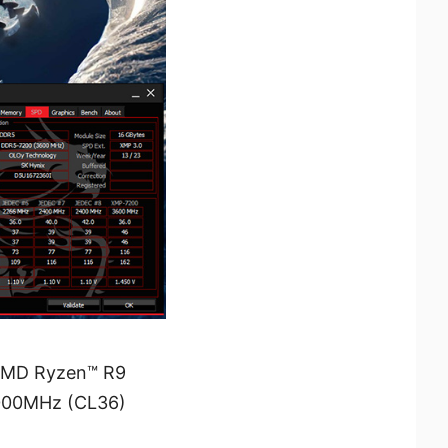
ง AMD Ryzen™ R9
 8000MHz (CL36)