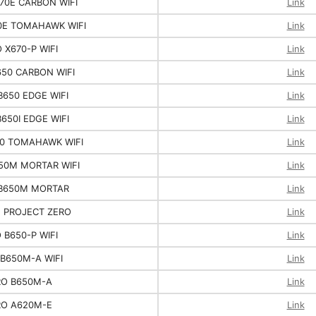
70E CARBON WIFI
Link
0E TOMAHAWK WIFI
Link
 X670-P WIFI
Link
50 CARBON WIFI
Link
650 EDGE WIFI
Link
650I EDGE WIFI
Link
0 TOMAHAWK WIFI
Link
50M MORTAR WIFI
Link
B650M MORTAR
Link
 PROJECT ZERO
Link
 B650-P WIFI
Link
B650M-A WIFI
Link
RO B650M-A
Link
RO A620M-E
Link