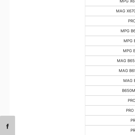
MPG X6
MAG X67
PRO
MPG B6
MPG B
MPG B
MAG B65
MAG B6
MAG 
B650M
PRO
PRO 
P
P