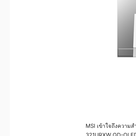
MSI เข้าใจถึงความส
321URXW QD-OLED จึง