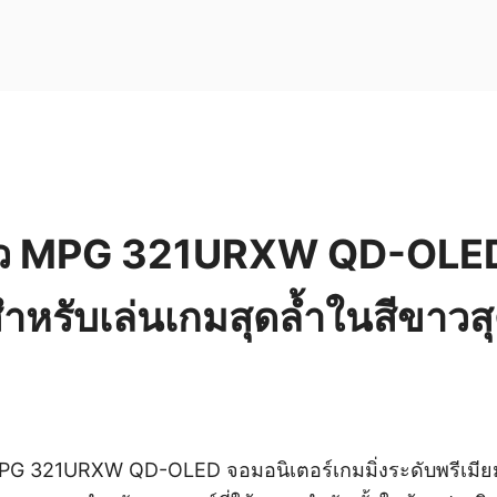
ตัว MPG 321URXW QD-OLED
สำหรับเล่นเกมสุดล้ำในสีขาวส
PG 321URXW QD-OLED จอมอนิเตอร์เกมมิ่งระดับพรีเมียมท