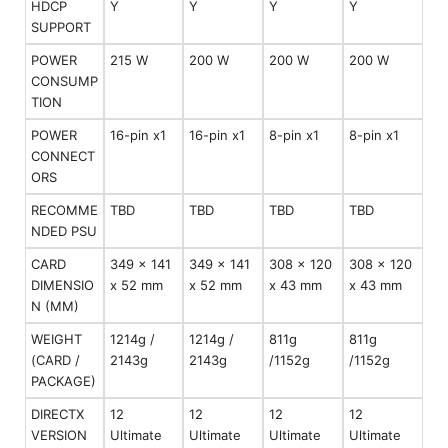
HDCP
Y
Y
Y
Y
SUPPORT
POWER
215 W
200 W
200 W
200 W
CONSUMP
TION
POWER
16-pin x1
16-pin x1
8-pin x1
8-pin x1
CONNECT
ORS
RECOMME
TBD
TBD
TBD
TBD
NDED PSU
CARD
349 x 141
349 x 141
308 x 120
308 x 120
DIMENSIO
x 52 mm
x 52 mm
x 43 mm
x 43 mm
N (MM)
WEIGHT
1214g /
1214g /
811g
811g
(CARD /
2143g
2143g
/1152g
/1152g
PACKAGE)
DIRECTX
12
12
12
12
VERSION
Ultimate
Ultimate
Ultimate
Ultimate