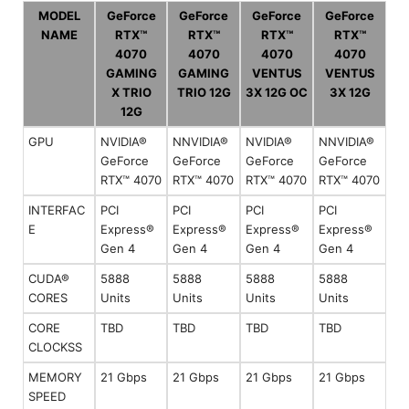
MODEL
GeForce
GeForce
GeForce
GeForce
NAME
RTX™
RTX™
RTX™
RTX™
4070
4070
4070
4070
GAMING
GAMING
VENTUS
VENTUS
X TRIO
TRIO 12G
3X 12G OC
3X 12G
12G
GPU
NVIDIA®
NNVIDIA®
NVIDIA®
NNVIDIA®
GeForce
GeForce
GeForce
GeForce
RTX™ 4070
RTX™ 4070
RTX™ 4070
RTX™ 4070
INTERFAC
PCI
PCI
PCI
PCI
E
Express®
Express®
Express®
Express®
Gen 4
Gen 4
Gen 4
Gen 4
CUDA®
5888
5888
5888
5888
CORES
Units
Units
Units
Units
CORE
TBD
TBD
TBD
TBD
CLOCKSS
MEMORY
21 Gbps
21 Gbps
21 Gbps
21 Gbps
SPEED