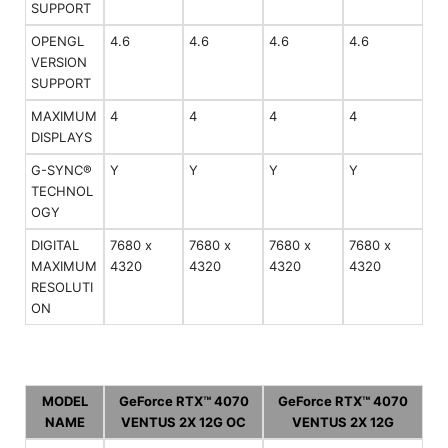
SUPPORT
OPENGL
4.6
4.6
4.6
4.6
VERSION
SUPPORT
MAXIMUM
4
4
4
4
DISPLAYS
G-SYNC®
Y
Y
Y
Y
TECHNOL
OGY
DIGITAL
7680 x
7680 x
7680 x
7680 x
MAXIMUM
4320
4320
4320
4320
RESOLUTI
ON
MODEL
GeForce RTX™ 4070
GeForce RTX™ 4070
NAME
VENTUS 2X 12G OC
VENTUS 2X 12G