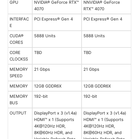
GPU
NVIDIA® GeForce RTX™
NNVIDIA® GeForce
4070
RTX™ 4070
INTERFAC
PCI Express® Gen 4
PCI Express® Gen 4
E
CUDA®
5888 Units
5888 Units
CORES
CORE
TBD
TBD
CLOCKSS
MEMORY
21 Gbps
21 Gbps
SPEED
MEMORY
12GB GDDR6X
12GB GDDR6X
MEMORY
192-bit
192-bit
BUS
OUTPUT
DisplayPort x 3 (v1.4a)
DisplayPort x 3 (v1.4a)
HDMI™ x 1 (Supports
HDMI™ x 1 (Supports
4K@120Hz HDR,
4K@120Hz HDR,
8K@60Hz HDR, and
8K@60Hz HDR, and
Variable Refresh Rate
Variable Refresh Rate