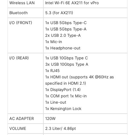
Wireless LAN
Intel Wi-Fi 6E AX211 for vPro
Bluetooth
5.3 (for AX211)
I/O (FRONT)
1x USB 5Gbps Type-C
1x USB 5Gbps Type-A
2x USB 2.0 Type-A
1x Mic-in
1x Headphone-out
I/O (REAR)
1x USB 10Gbps Type C
3x USB 10Gbps Type A
1x RJ45
1x HDMI out (supports 4K @60Hz as
specified in HDMI 2.1)
1x DisplayPort (1.4)
1x COM port 1x Mic-in
1x Line-out
1x Kensington Lock
AC ADAPTER
120W
VOLUME
2.3 Liter/ 4.86pt