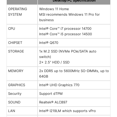
Desktop PC Specification
OPERATING
Windows 11 Home
SYSTEM
MSI recommends Windows 11 Pro for
business
CPU
Intel® Core™ i7 processor 14700
Intel® Core™ i5 processor 14500
CHIPSET
Intel® Q670
STORAGE
1x M.2 SSD (NVMe PCIe/SATA auto
switch)
2x 2.5” HDD / SSD
MEMORY
2x DDR5 up to 5600MHz SO-DIMMs, up to
64GB
GRAPHICS
Intel® UHD Graphics 770
Security
Support dTPM
SOUND
Realtek® ALC897
LAN
Intel® I219LM which supports vPro