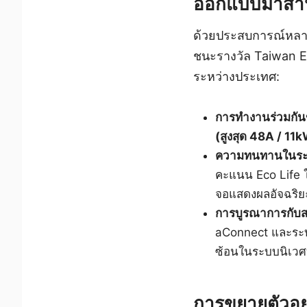
ออกแบบมาสำหร
ด้วยประสบการณ์หลาย
ชนะรางวัล Taiwan E
ระหว่างประเทศ:
การทำงานร่วมกัน
(สูงสุด 48A / 11
ความทนทานในระด
คะแนน Eco Life ใ
จอแสดงผลอัจฉริยะเ
การบูรณาการกับส
aConnect และระบ
ซ้อนในระบบนิเวศทั
การขยายตัวอย