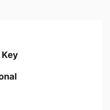
 Key
ional