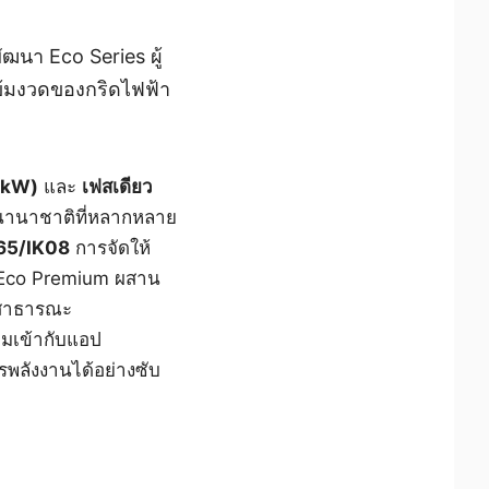
นา Eco Series ผู้
ข้มงวดของกริดไฟฟ้า
22kW)
และ
เฟสเดียว
านานาชาติที่หลากหลาย
65/IK08
การจัดให้
่ Eco Premium ผสาน
ละสาธารณะ
วมเข้ากับแอป
พลังงานได้อย่างซับ