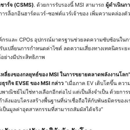
ีชาร์จ (CSMS)
. ด้วยการรับรองนี้ MSI สามารถ
ผู้ดำเนิน
งการล็อกอินฮาร์ดแวร์-ซอฟต์แวร์เจ้าของ เพิ่มความคล่องต
องค์กรและ CPOs อุปกรณ์มาตรฐานช่วยลดความซับซ้อนใน
รับเปลี่ยนการกำหนดค่าไซต์ ลดความเสี่ยงทางเทคนิคระยะ
อย่างมีประสิทธิภาพ
ินเหลี่ยงของกลยุทธ์ของ MSI ในการขยายตลาดพลังงานโลก” 
่ายธุรกิจ EVSE ของ MSI กล่าว
“เมื่อภาค EV เติบโตขึ้น ควา
าณิชย์ไม่ใช่ทางเลือกอีกต่อไป แต่เป็นสิ่งจำเป็น ด้วยการปร
ังมอบโครงสร้างพื้นฐานที่น่าเชื่อถือให้กับพันธมิตรของเ
เป็นมูลค่าอุตสาหกรรมที่สามารถสัมผัสได้จริง”