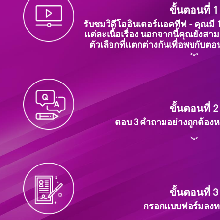
ขั้นตอนที่ 1
รับชมวิดีโออินเตอร์แอคทีฟ - คุณมี 
แต่ละเนื้อเรื่อง นอกจากนี้คุณยังส
ตัวเลือกที่แตกต่างกันเพื่อพบกับ
ขั้นตอนที่ 2
ตอบ 3 คำถามอย่างถูกต้องหล
ขั้นตอนที่ 3
กรอกแบบฟอร์มลงท