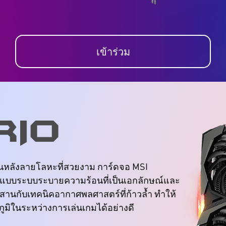
เข้าร่วม
นหลังลายโลหะที่สวยงาม การ์ดจอ MSI
อกแบบระบบระบายความร้อนที่เป็นเอกลักษณ์และ
 ผสานกับเทคนิคอากาศพลศาสตร์ที่ก้าวล้ำ ทำให้
มิในระหว่างการเล่นเกมได้อย่างดี