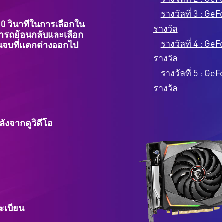
รางวัลที่ 3 : 
10 วินาทีในการเลือกใน
รางวัล
ามารถย้อนกลับและเลือก
รางวัลที่ 4 : 
ตอนจบที่แตกต่างออกไป
รางวัล
รางวัลที่ 5 : G
รางวัล
ังจากดูวิดีโอ
ะเบียน