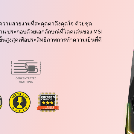
ามสวยงามที่สะดุดตาดึงดูดใจ ด้วยชุด
ำนาน ประกอบด้วยเอกลักษณ์ที่โดดเด่นของ MSI
นสูงสุดเพื่อประสิทธิภาพการทำความเย็นที่ดี