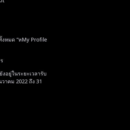
it”
งทั้งหมด “หMy Profile
าร
ังอยู่ในระยะเวลารับ
นวาคม 2022 ถึง 31