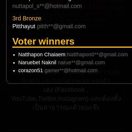
รับการ VOTE สูงสุด จะได้รับ GLORY PAN
nuttapol_s**@hotmail.com
และ อันดับที่ 4-6 ได้รับ PUBG GAMES CODE
* VDO จะต้องถูกอัพโหลดระหว่างวันที่ :14
3rd Bronze
กุมภาพันธ์ – 11 เมษายน 2561
* ประกาศผลผู้ชนะการโหวดในวันที่ 12 เมษายน
Pitthayut
pitth**@gmail.com
2561
Voter winners
1
Natthapon Chaiaem
Natthapon0**@gmail.com
Naruebet Naknil
narue**@gmail.com
corazon51
gamer**@hotmail.com
แชร์ VDO ที่คุณว่าเจ๋งที่สุดของการเล่น
PUBG บน Social media ของตัว
เอง (Facebook ,
YouTube,Twitter,Instagram) และต้องตั้ง
เป็นสาธารณะด้วยนะจ๊ะ