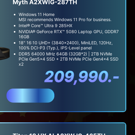
Myth A2XWIG-287TH
Windows 11 Home
MSI recommends Windows 11 Pro for business.
Intel® Core™ Ultra 9 285HX
NVIDIA® GeForce RTX™ 5080 Laptop GPU, GDDR7
16GB
18" 16:10 UHD+ (3840x2400), MiniLED, 120Hz,
100% DCI-P3 (Typ.), IPS-Level panel
DDR5 64000 MHz 64GB (32GB*2) | 2TB NVMe
PCIe Gen5x4 SSD + 2TB NVMe PCIe Gen4x4 SSD
x2
209,990.-
สั่งซื้อ