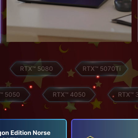
RTX™ 5080
RTX™ 5070Ti
™ 5050
RTX™ 4050
RTX™ 
gon Edition Norse