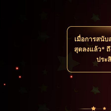
เมื่อการสนั
สุดลงแล้ว* ถ
ประส