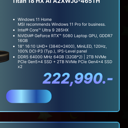
Titan 18 HX AI A2XWJG-465TH
Windows 11 Home
MSI recommends Windows 11 Pro for business.
Intel® Core™ Ultra 9 285HX
NVIDIA® GeForce RTX™ 5080 Laptop GPU, GDDR7
16GB
18" 16:10 UHD+ (3840x2400), MiniLED, 120Hz,
100% DCI-P3 (Typ.), IPS-Level panel
DDR5 64000 MHz 64GB (32GB*2) | 2TB NVMe
PCIe Gen5x4 SSD + 2TB NVMe PCIe Gen4x4 SSD
x2
222,990.-
สั่งซื้อ