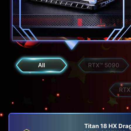
All
RTX™ 5090
RTX
Titan 18 HX Dra