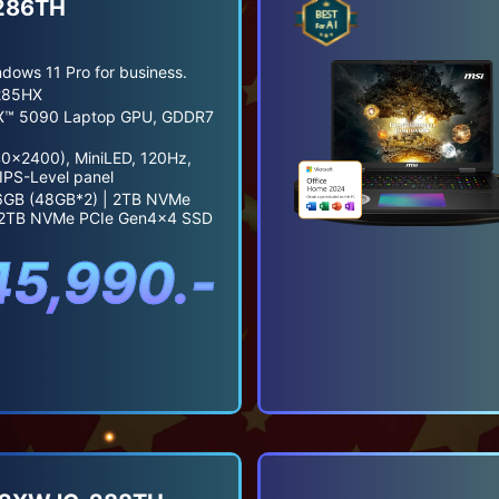
286TH
ows 11 Pro for business.
 285HX
X™ 5090 Laptop GPU, GDDR7
0x2400), MiniLED, 120Hz,
IPS-Level panel
GB (48GB*2) | 2TB NVMe
 2TB NVMe PCIe Gen4x4 SSD
45,990.-