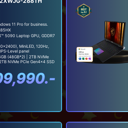
 A2XWJG-288TH
ows 11 Pro for business.
 285HX
X™ 5090 Laptop GPU, GDDR7
0x2400), MiniLED, 120Hz,
IPS-Level panel
GB (48GB*2) | 2TB NVMe
 2TB NVMe PCIe Gen4x4 SSD
09,990.-