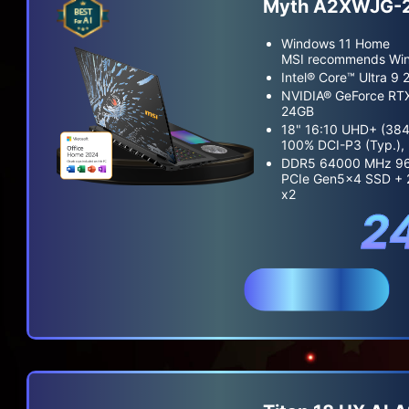
Myth A2XWJG-
Windows 11 Home
MSI recommends Wind
Intel® Core™ Ultra 9
NVIDIA® GeForce RT
24GB
18" 16:10 UHD+ (384
100% DCI-P3 (Typ.), 
DDR5 64000 MHz 96
PCIe Gen5x4 SSD +
x2
2
สั่งซื้อ