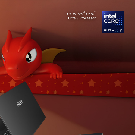
®
™
Up to Intel
Core
Ultra 9 Processor