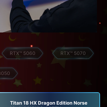
RTX™ 5060
RTX™ 5070
3050
Titan 18 HX Dragon Edition Norse