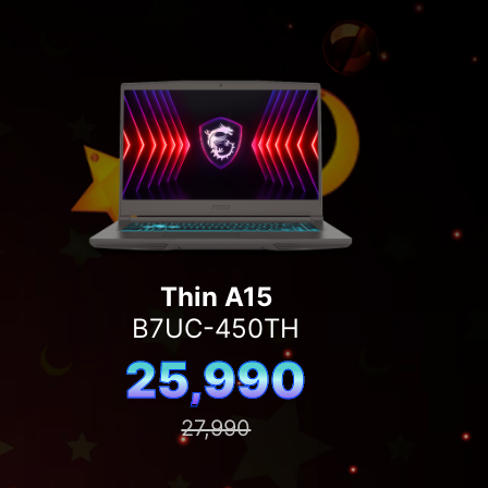
Thin A15
B7UC-450TH
25,990
27,990