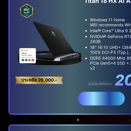
Titan 18 HX AI
Windows 11 Home
MSI recommends Wind
Intel® Core™ Ultra 9
NVIDIA® GeForce RT
24GB
18" 16:10 UHD+ (384
100% DCI-P3 (Typ.), 
DDR5 64000 MHz 96
PCIe Gen5x4 SSD +
x2
2
ประหยัด 26,000.-
235,990.-
สั่งซื้อ