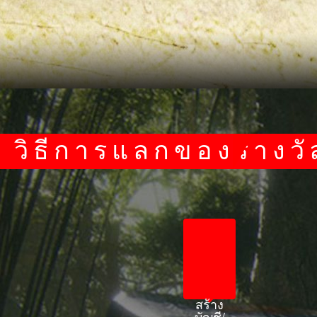
วิธีการแลกของรางวั
สร้าง
บัญชี/