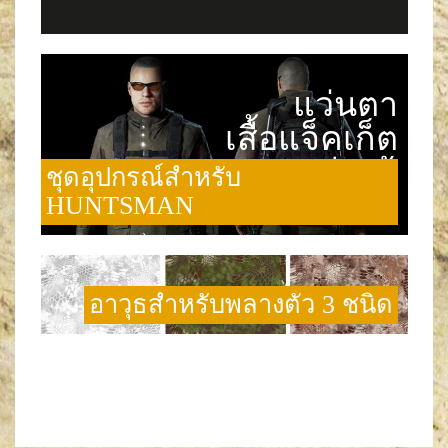
แว่นตา
เสื้อแจ็คเก็ต
กระเป๋าเป้
ชุดอุปกรณ์สำหรับ
HUNTSMAN
อาวุธสำหรับพลางตัว 3 ชนิด
B