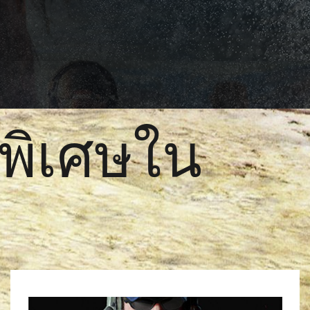
พิเศษใน