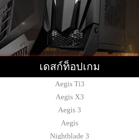
เดสก์ท็อปเกม
Aegis Ti3
Aegis X3
Aegis 3
Aegis
Nightblade 3