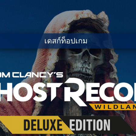
เดสก์ท็อปเกม