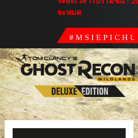
ระยะเวลาโปรโมชั่น : 2
จะหมด
#MSIEPICH