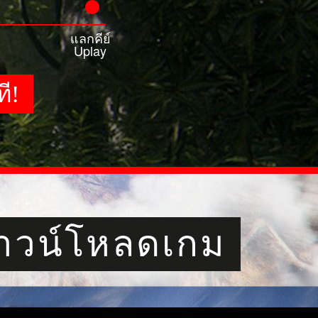
แลกคีย์
Uplay
ี!
าวน์โหลดเกม