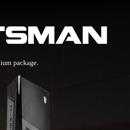
untsman
emium package.