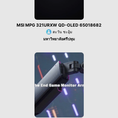
MSI MPG 321URXW QD-OLED 65018682
ตะวัน ชะอุ้ม
มหาวิทยาลัยศรีปทุม