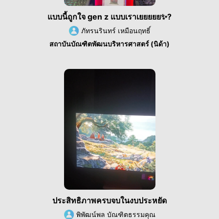
แบบนี้ถูกใจ gen z แบบเราเยยยยย✨️?
ภัทรนรินทร์ เหมือนฤทธิ์
สถาบันบัณฑิตพัฒนบริหารศาสตร์ (นิด้า)
ประสิทธิภาพครบจบในงบประหยัด
พิพัฒน์พล บัณฑิตธรรมคุณ