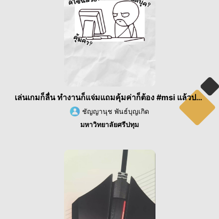
เล่นเกมก็ลื่น ทำงานก็แจ่มแถมคุ้มค่าก็ต้อง #msi แล้วปะแม่!
ชัญญานุช พันธ์บุญเกิด
มหาวิทยาลัยศรีปทุม