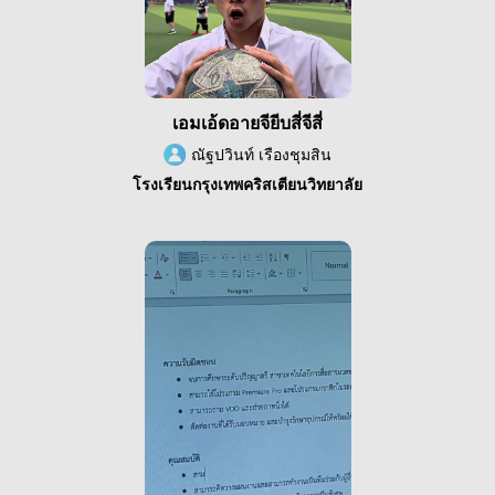
เอมเอ้ดอายจียีบสี่จีสี่
ณัฐปวินท์ เรืองชุมสิน
โรงเรียนกรุงเทพคริสเตียนวิทยาลัย