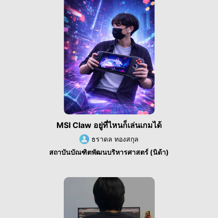
MSI Claw อยู่ที่ไหนก็เล่นเกมได้
ธราดล ทองสกุล
สถาบันบัณฑิตพัฒนบริหารศาสตร์ (นิด้า)