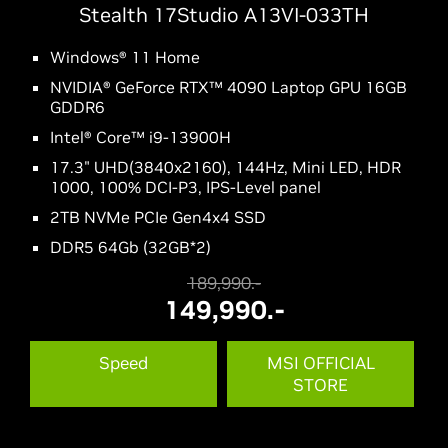
Stealth 17Studio A13VI-033TH
Windows® 11 Home
NVIDIA® GeForce RTX™ 4090 Laptop GPU 16GB
GDDR6
Intel® Core™ i9-13900H
17.3" UHD(3840x2160), 144Hz, Mini LED, HDR
1000, 100% DCI-P3, IPS-Level panel
2TB NVMe PCIe Gen4x4 SSD
DDR5 64Gb (32GB*2)
189,990.-
149,990.-
Speed
MSI OFFICIAL
STORE