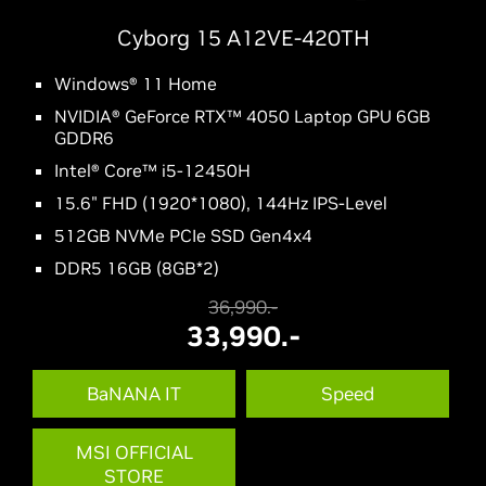
Cyborg 15 A12VE-420TH
Windows® 11 Home
NVIDIA® GeForce RTX™ 4050 Laptop GPU 6GB
GDDR6
Intel® Core™ i5-12450H
15.6" FHD (1920*1080), 144Hz IPS-Level
512GB NVMe PCIe SSD Gen4x4
DDR5 16GB (8GB*2)
36,990.-
33,990.-
BaNANA IT
Speed
MSI OFFICIAL
STORE