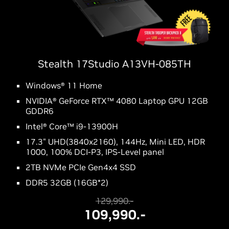
Stealth 17Studio A13VH-085TH
Windows® 11 Home
NVIDIA® GeForce RTX™ 4080 Laptop GPU 12GB
GDDR6
Intel® Core™ i9-13900H
17.3" UHD(3840x2160), 144Hz, Mini LED, HDR
1000, 100% DCI-P3, IPS-Level panel
2TB NVMe PCIe Gen4x4 SSD
DDR5 32GB (16GB*2)
129,990.-
109,990.-