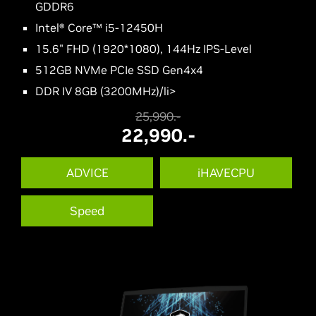
GDDR6
Intel® Core™ i5-12450H
15.6" FHD (1920*1080), 144Hz IPS-Level
512GB NVMe PCIe SSD Gen4x4
DDR IV 8GB (3200MHz)/li>
25,990.-
22,990.-
ADVICE
iHAVECPU
Speed