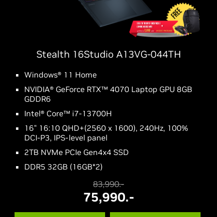
Stealth 16Studio A13VG-044TH
Windows® 11 Home
NVIDIA® GeForce RTX™ 4070 Laptop GPU 8GB
GDDR6
Intel® Core™ i7-13700H
16" 16:10 QHD+(2560 x 1600), 240Hz, 100%
DCI-P3, IPS-level panel
2TB NVMe PCIe Gen4x4 SSD
DDR5 32GB (16GB*2)
83,990.-
75,990.-