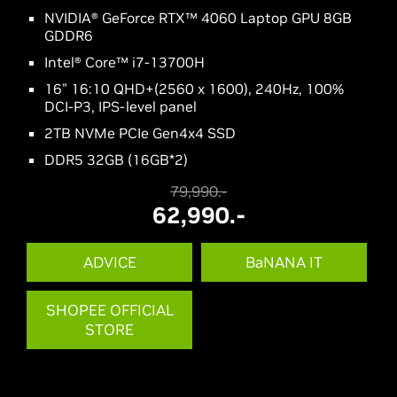
NVIDIA® GeForce RTX™ 4060 Laptop GPU 8GB
GDDR6
Intel® Core™ i7-13700H
16" 16:10 QHD+(2560 x 1600), 240Hz, 100%
DCI-P3, IPS-level panel
2TB NVMe PCIe Gen4x4 SSD
DDR5 32GB (16GB*2)
79,990.-
62,990.-
ADVICE
BaNANA IT
SHOPEE OFFICIAL
STORE