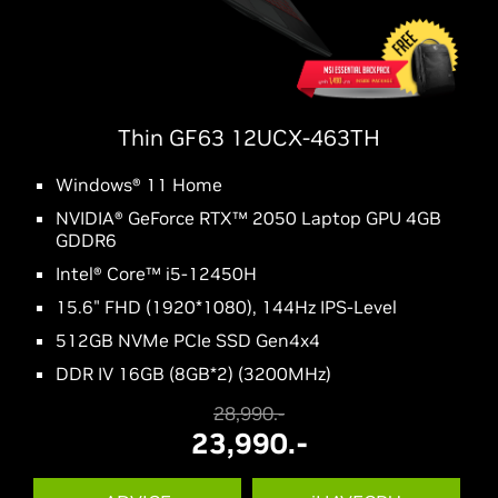
Thin GF63 12UCX-463TH
Windows® 11 Home
NVIDIA® GeForce RTX™ 2050 Laptop GPU 4GB
GDDR6
Intel® Core™ i5-12450H
15.6" FHD (1920*1080), 144Hz IPS-Level
512GB NVMe PCIe SSD Gen4x4
DDR IV 16GB (8GB*2) (3200MHz)
28,990.-
23,990.-