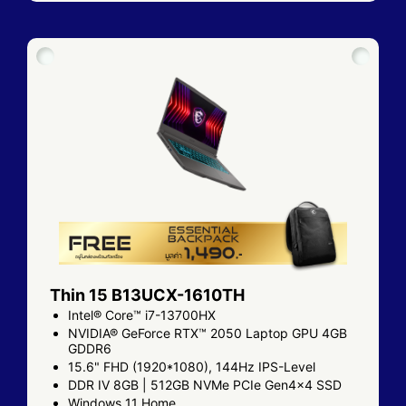
Thin 15 B13UCX-1610TH
Intel® Core™ i7-13700HX
NVIDIA® GeForce RTX™ 2050 Laptop GPU 4GB
GDDR6
15.6" FHD (1920*1080), 144Hz IPS-Level
DDR IV 8GB | 512GB NVMe PCIe Gen4x4 SSD
Windows 11 Home