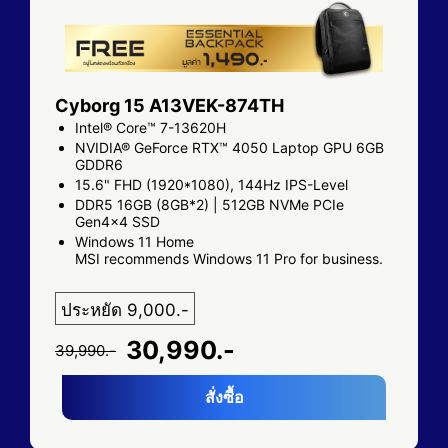
Cyborg 15 A13VEK-874TH
Intel® Core™ 7-13620H
NVIDIA® GeForce RTX™ 4050 Laptop GPU 6GB
GDDR6
15.6" FHD (1920*1080), 144Hz IPS-Level
DDR5 16GB (8GB*2) | 512GB NVMe PCIe
Gen4x4 SSD
Windows 11 Home
MSI recommends Windows 11 Pro for business.
ประหยัด 9,000.-
30,990.-
39,990.-
สั่งซื้อ