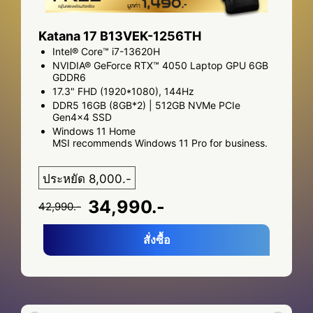
Katana 17 B13VEK-1256TH
Intel® Core™ i7-13620H
NVIDIA® GeForce RTX™ 4050 Laptop GPU 6GB
GDDR6
17.3" FHD (1920*1080), 144Hz
DDR5 16GB (8GB*2) | 512GB NVMe PCIe
Gen4x4 SSD
Windows 11 Home
MSI recommends Windows 11 Pro for business.
ประหยัด 8,000.-
34,990.-
42,990.-
สั่งซื้อ