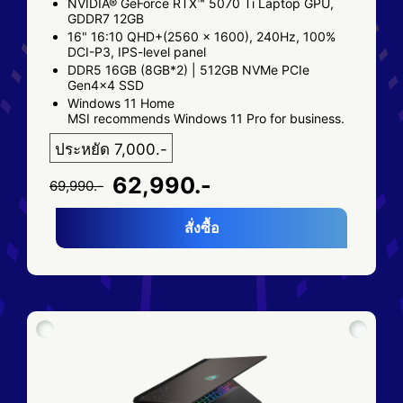
NVIDIA® GeForce RTX™ 5070 Ti Laptop GPU,
GDDR7 12GB
16" 16:10 QHD+(2560 x 1600), 240Hz, 100%
DCI-P3, IPS-level panel
DDR5 16GB (8GB*2) | 512GB NVMe PCIe
Gen4x4 SSD
Windows 11 Home
MSI recommends Windows 11 Pro for business.
ประหยัด 7,000.-
62,990.-
69,990.-
สั่งซื้อ