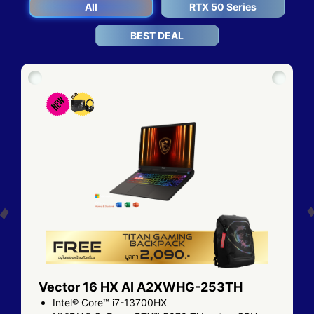
All
RTX 50 Series
BEST DEAL
Vector 16 HX AI A2XWHG-253TH
Intel® Core™ i7-13700HX