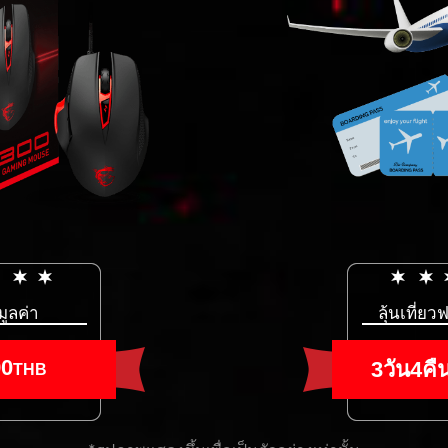
มูลค่า
ลุ้นเที่ยวฟ
90
3วัน4คื
THB