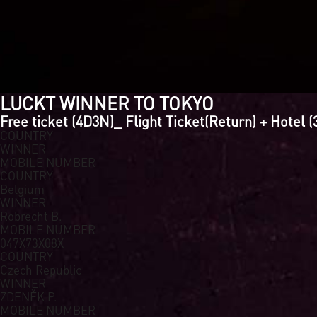
LUCKT WINNER TO TOKYO
Free ticket (4D3N)_ Flight Ticket(Return) + Hotel 
COUNTRY
WINNER
MOBILE NUMBER
COUNTRY
Belgium
WINNER
Robrecht B.
MOBILE NUMBER
047X73X08X
COUNTRY
Czech Republic
WINNER
ZDENĚK P.
MOBILE NUMBER