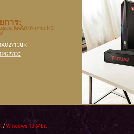
ายการ:
ำหนดและติดตั้งโปรแกรม MSI
ส์
MAG271CQR
MPG27CQ
t
/
Windows 10 64bit