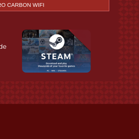
de
ท
ม