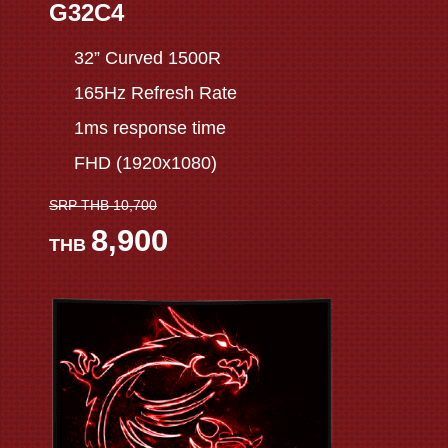
G32C4
32” Curved 1500R
165Hz Refresh Rate
1ms response time
FHD (1920x1080)
SRP THB 10,700
8,900
THB