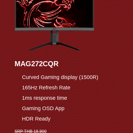
MAG272CQR
Curved Gaming display (1500R)
165Hz Refresh Rate
1ms response time
Gaming OSD App
HDR Ready
SRP THB 18,900