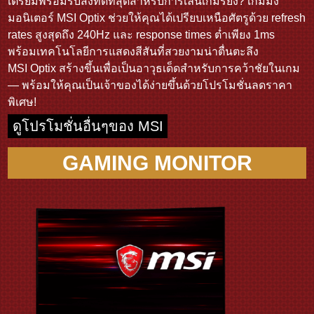
เตรียมพร้อมรับสิ่งที่ดีที่สุดสำหรับการเล่นเกมรึยัง? เกมมิ่ง
มอนิเตอร์ MSI Optix ช่วยให้คุณได้เปรียบเหนือศัตรูด้วย refresh
rates สูงสุดถึง 240Hz และ response times ต่ำเพียง 1ms
พร้อมเทคโนโลยีการแสดงสีสันที่สวยงามน่าตื่นตะลึง
MSI Optix สร้างขึ้นเพื่อเป็นอาวุธเด็ดสำหรับการคว้าชัยในเกม
— พร้อมให้คุณเป็นเจ้าของได้ง่ายขึ้นด้วยโปรโมชั่นลดราคา
พิเศษ!
ดูโปรโมชั่นอื่นๆของ MSI
GAMING MONITOR