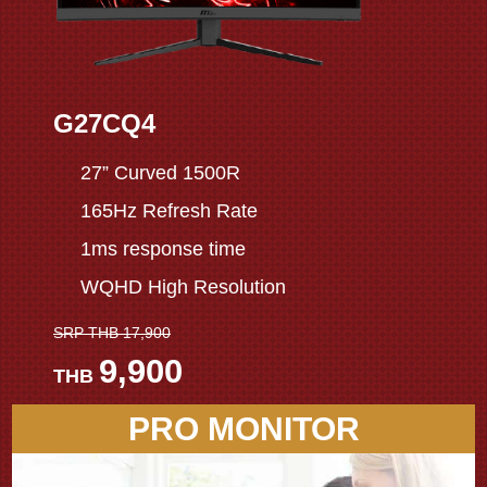
G27CQ4
27” Curved 1500R
165Hz Refresh Rate
1ms response time
WQHD High Resolution
SRP THB 17,900
9,900
THB
PRO MONITOR