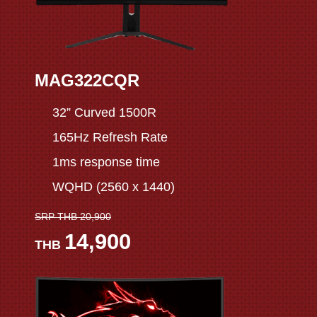
MAG322CQR
32” Curved 1500R
165Hz Refresh Rate
1ms response time
WQHD (2560 x 1440)
SRP THB 20,900
14,900
THB